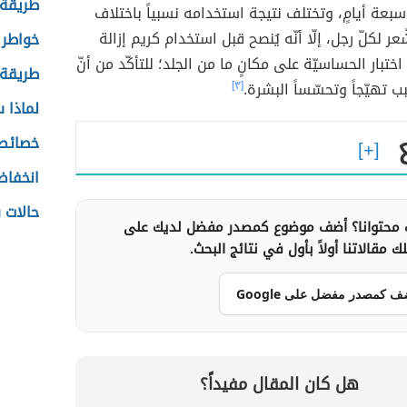
طريقة 
سبعة أيامٍ، وتختلف نتيجة استخدامه نسبياً باختلاف
ّعر لكلّ رجل، إلّا أنّه يُنصح قبل استخدام كريم إزالة
خواطر 
 اختبار الحساسيّة على مكانٍ ما من الجلد؛ للتأكّد من أنّ
طريقة 
بب تهيّجاً وتحسّساً البشرة.
[٣]
لماذا 
خصائص 
انخفاض
حالات 
محتوانا؟ أضف موضوع كمصدر مفضل لديك على
 مقالاتنا أولاً بأول في نتائج البحث.
ف كمصدر مفضل على Google
هل كان المقال مفيداً؟