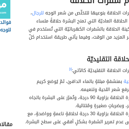
 شفرات الحلاقة
ت الحلاقة بنوعيها للتخلّص من شعر الوجه
للرجال
،
لحلاقة العاديّة التي تمنح البشرة حلاقةً ملساء
فوائد 
ينة الحلاقة بالشفرات الكهربائيّة التي تُستخدم في
للوجه
ر المزيد من الوقت، وفيما يأتي طريقة استخدام كلّ
لاقة التقليديّة
ت الحلاقة التقليديّة كالآتي:
[١]
ية
بمنشفةٍ مبللةٍ بالماء الدافئ، ثمّ يُوضع كريم
لرفع شعر اللحية وتنعيمه.
تُثبّت شفرة الحلاقة بزاوية 90 درجة، وتُمرّر على البشرة باتجاه
ر، وبضرباتٍ صغيرةٍ ومُتتالية.
تُثبّت شفرة الحلاقة بزاوية 30 درجة لحلاقةٍ ناعمةٍ وواضحةٍ، مع
ى عدم تمرير الشفرة بشكلٍ أفقي على سطح البشرة.
مقالات