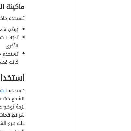
ماكينة ال
تُستخدم ماكين
يُرطّب شعر
تُحرّك الش
الأخرى.
تُستخدم م
كانت مُصمّ
استخدا
يُستخدم
الش
الشمع كشمع ا
لزجةٌ تُوضع 
شرائطٍ قماشي
ذلك يُنزع ال