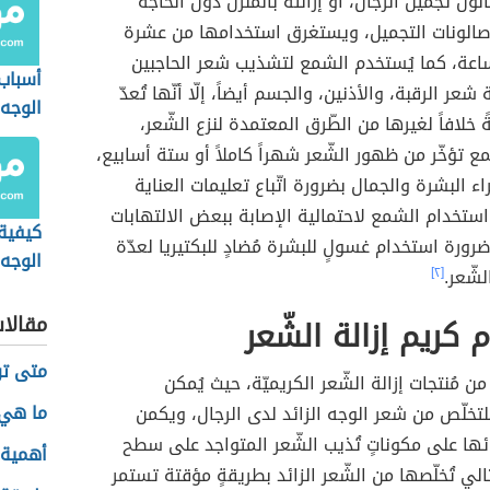
ون تجميل الرجال، أو إزالته بالمنزل دون الحاجة
صالونات التجميل، ويستغرق استخدامها من عشرة
اعة، كما يُستخدم الشمع لتشذيب شعر الحاجبين
أسباب 
ة شعر الرقبة، والأذنين، والجسم أيضاً، إلّا أنّها تُعدّ
الوجه
 خلافاً لغيرها من الطّرق المعتمدة لنزع الشّعر،
 تؤخّر من ظهور الشّعر شهراً كاملاً أو ستة أسابيع،
ء البشرة والجمال بضرورة اتّباع تعليمات العناية
استخدام الشمع لاحتمالية الإصابة ببعض الالتهابات
كيفية 
ضرورة استخدام غسولٍ للبشرة مُضادٍ للبكتيريا لعدّة
الوجه 
لشّعر.
[٢]
مقالا
 كريم إزالة الشّعر
متى تو
ن مُنتجات إزالة الشّعر الكريميّة، حيث يُمكن
ما هي
تخلّص من شعر الوجه الزائد لدى الرجال، ويكمن
ئها على مكوناتٍ تُذيب الشّعر المتواجد على سطح
أهمية ا
الي تُخلّصها من الشّعر الزائد بطريقةٍ مؤقتة تستمر