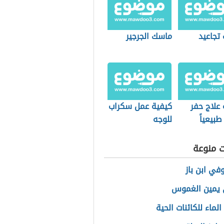
تجاعيد
ماسك الجرجير
علاج حفر
كيفية عمل سكراب
طبيعياً
للوجه
ت منوعة
في ابن باز
 يمين الغموس
لماء للكائنات الحية