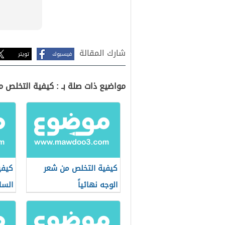
شارك المقالة
فيسبوك
تويتر
مواضيع ذات صلة بـ : كيفية التخلص م
كيفية التخلص من شعر
كيفي
الوجه نهائياً
السا