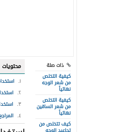
ذات صلة
محتويات
كيفية التخلص
١
استخدام
من شعر الوجه
نهائياً
٢
استخدا
كيفية التخلص
٣
استخدام
من شعر الساقين
نهائياً
٤
المراجع
كيف تتخلص من
تجاعيد الوجه