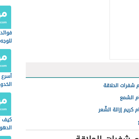
فوائد
للوجه
أسرع 
الخدود
 شفرات الحلاقة
م الشمع
 كريم إزالة الشّعر
كيف أ
الدهو