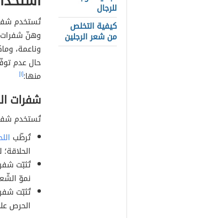
استخدام
للرجال
تُستخدم شفرا
كيفية التخلص
وهنّ شفرات ا
من شعر الرجلين
وناعمة، وماك
حال عدم توفّ
منها:
[١]
شفرات الح
تُستخدم شفرا
تُرطّب
اللح
الحلاقة؛ 
نموّ الشّع
الحرص عل