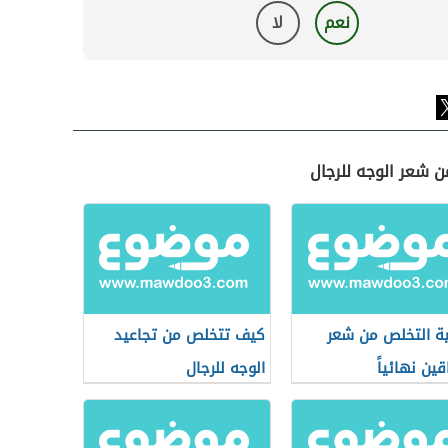
نعم
لا
ن شعر الوجه للرجال
ة التخلص من شعر
كيف تتخلص من تجاعيد
قين نهائياً
الوجه للرجال