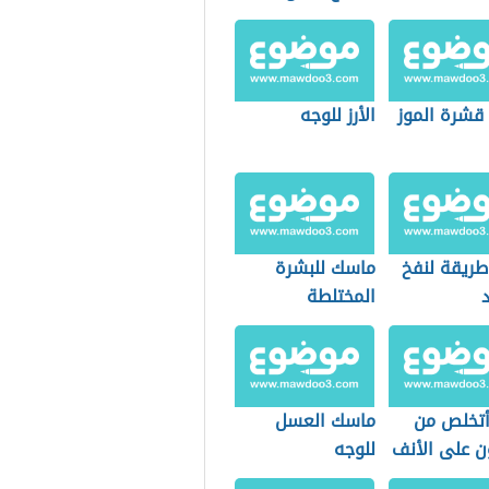
البكاء
 قشرة الموز
الأرز للوجه
طريقة لنفخ
ماسك للبشرة
المختلطة
تخلص من
ماسك العسل
ن على الأنف
للوجه