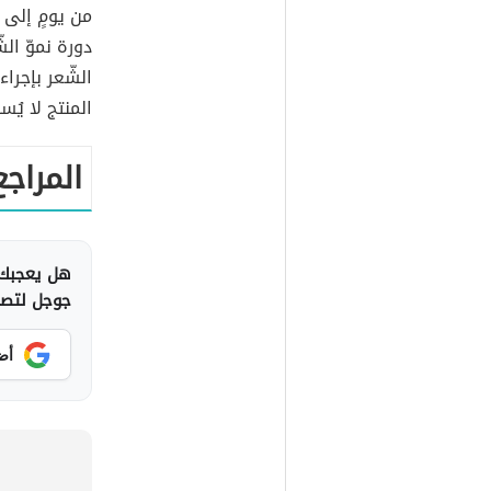
من يومٍ إلى 
دورة نموّ الش
الشّعر بإجراء
المنتج لا يُس
المراجع
هل يعجبك 
جوجل لتصلك
أض