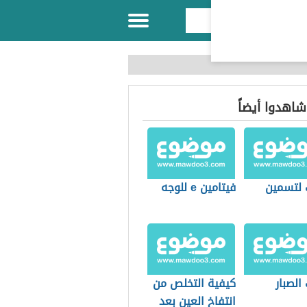
 شاهدوا أيضاً
لتسمين
فيتامين e للوجه
الصبار
كيفية التخلص من
انتفاخ العين بعد