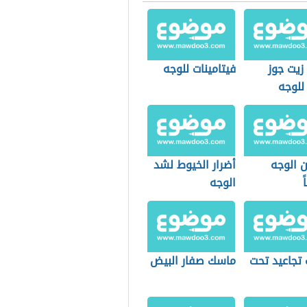
زيت جوز
فيتامينات للوجه
للوجه
 الوجه
أضرار الخيوط لشد
ً
الوجه
 تجاعيد تحت
ماسك صفار البيض