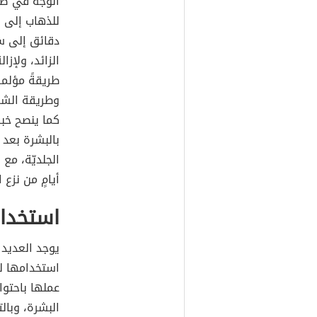
الوجه في صال
للذهاب إلى 
دقائق إلى س
الزائد، ولإزال
طريقةً مؤلمةً
وطريقة الشمع
كما ينصح خبرا
بالبشرة بعد 
الجلديّة، مع 
أيامٍ من نزع ا
استخدام
يوجد العديد م
استخدامها لل
عملها باحتوا
البشرة، وبالت