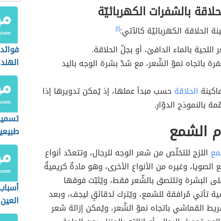
حلاقة بالشفرات الكهربائيّة
ة الحلاقة الكهربائيّة كالآتي:
[١]
 اللحية بالماء الدافئ، أو بجلّ الحلاقة.
فوائد 
الهند 
فرة باتجاه نموّ الشّعر، مع شدّ بشرة الوجه باليد
اكينة
الحلاقة
حسب مبدأ عملها، إذ يُمكن تدويرها إذا
مة بالنموذج الدوّار.
تسمين
م الشمع
طبيعيا
مع
اللزج للتخلّص من شعر الوجه للرجال، وتتعدّد أنواع
لصويا، وغيره من الأنواع الأخرى، وهو مادةٌ كريميةٌ
على البشرة وتلتصق بالشّعر فقط، ويُثبّت فوقها
أسباب
ة تأتي مُرافقة للشمع، ويُترك لدقائقٍ ليجف، وبعد
العين
شريط القماشي باتجاه نموّ الشّعر، ويُمكن إزالة شعر