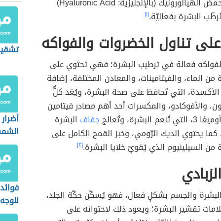
تحتوي على حمض الهيالورونيك (بالإنجليزية: Hyaluronic Acid)
رطّب البشرة بفعاليّة.
[١]
 على تناول الخضروات والفواكه
تشقير
لفواكه فعالة في ترطيب البشرة؛ فهي تحتوي على
 من الماء، والفيتامينات، والمعادن المختلفة، إضافة
الأكسدة، التي تُحافظ على صحة البشرة، ويُعَد كلٌّ
ون، والأفوكادو، والمكسرات أحد أهم مصادر فيتامين
أضرار
جفاف
البشرة
الشم
كما يحتوي الديك الرّومي، وخبز القمح الكامل على
من السيلينيوم الذي يُقويّ خلايا البشرة.
[٢]
زبادي
فوائد 
ي البشرة والجسم بشكلٍ فعال، فهو يُسكّن حكّة الجلد،
للوجه
امات تقشير البشرة؛ ويعود ذلك لاحتوائه على