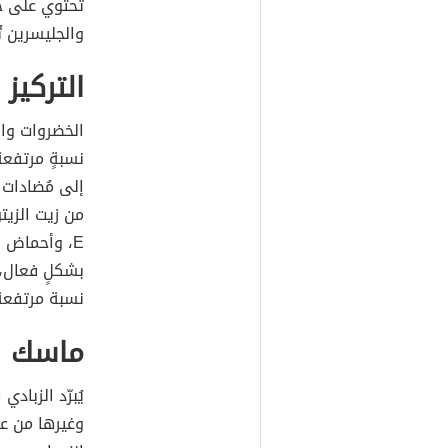
والجليسرين تُ
التركيز
الخضروات وا
نسبةٍ مرتفعة
إلى مُضادات 
من زيت الزيت
E، وأحماض أوميغا 3، التي تُنعم البشرة، وتُعالج
بشكلٍ فعال، 
نسبة مرتفعة 
ماسك ال
يُبرّد الزباد
وغيرها من عل