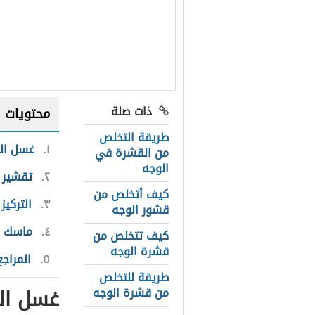
ذات صلة
محتويات
طريقة التخلص
١
غسل الو
من القشرة في
الوجه
٢
تقشير 
كيف أتخلص من
٣
التركيز
قشور الوجه
٤
ماسك ا
كيف تتخلص من
قشرة الوجه
٥
المراجع
طريقة للتخلص
غسل الو
من قشرة الوجه