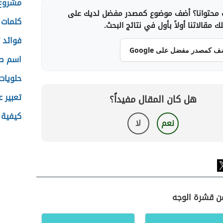
مشروع ت
محتوانا؟ أضف موضوع كمصدر مفضل لديك على
كلمات 
 مقالاتنا أولاً بأول في نتائج البحث.
فوائد 
ف كمصدر مفضل على Google
اسم صغ
حلويات
تعبير ع
هل كان المقال مفيداً؟
كيفية 
نعم
لا
من قشرة الوجه