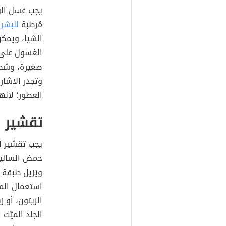
يجب غسل الو
مُرطبة
للبشر
الشيا، ويمك
الغسول على أ
صغيرة، وشطف
وتجدر الإشار
العطور؛ لأنها
تقشير ا
يجب تقشير ال
حمض الساليس
ويُزيل طبقة 
الزيتون، أو ز
الجلد الميّت