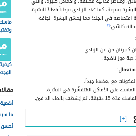
ادن، وعناصر غذائيّة مختلفة، وأحماض كثيرة، والتي
لبشرة بسرعة، كما يُعَد الزبادي مرطباً فعالاً للبشرة،
 امتصاصه في الجلد؛ مما يُحسّن البشرة الجافة،
ماسك 
اله كالآتي:
[٣]
وتفتي
 كبيرتان من لبن الزبادي.
كيفية 
استعمال:
الوجه 
المكونات مع بعضها جيداً.
ق الماسك على الأماكن المُتقشّرة في البشرة.
مقالا
 15 دقيقة، ثم يُشطَف بالماء الدافئ.
أهمية ح
ما سبب
أحسن ع