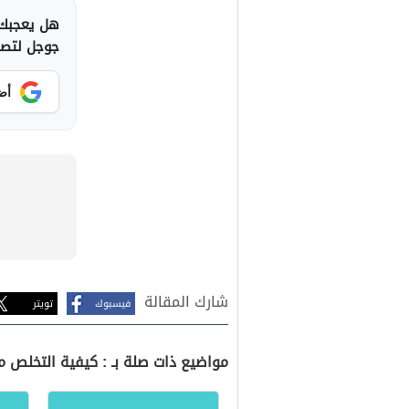
هل يعجبك 
جوجل لتصلك
أض
شارك المقالة
فيسبوك
تويتر
مواضيع ذات صلة بـ : كيفية التخلص 