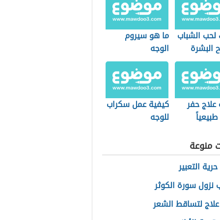
لحب الشباب
ما هو سيروم
ح البشرة
الوجه
علاج حفر
كيفية عمل سكراب
طبيعياً
للوجه
ت منوعة
رية التعبير
 نزول سورة الكوثر
لاج لتساقط الشعر