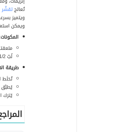
إنزيمات، ومع
تُعالج
تقشّر
ا
ويتميز بسرعة
ويمكن استعم
المكونات:
ملعقتان
لُبّ 1/2 حبة موز ناضجة.
طريقة ال
تُخلَط 
يُطبَّ
يُترَك الماسك مدّة
المراجع