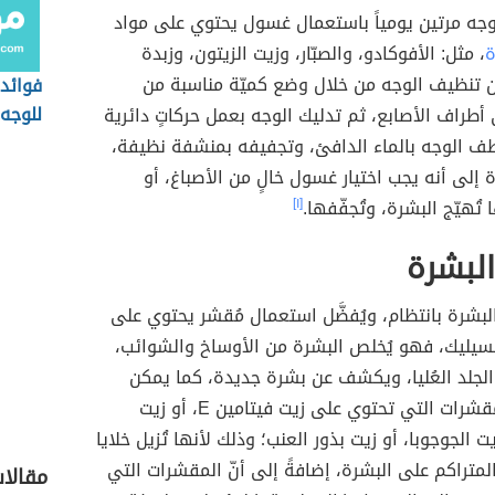
جه مرتين يومياً باستعمال غسول يحتوي على مواد
ة
، مثل: الأفوكادو، والصبّار، وزيت الزيتون، وزبدة
ن تنظيف الوجه من خلال وضع كميّة مناسبة من
فوائد
للوجه
طراف الأصابع، ثم تدليك الوجه بعمل حركاتٍ دائرية
 الوجه بالماء الدافئ، وتجفيفه بمنشفة نظيفة،
ة إلى أنه يجب اختيار غسول خالٍ من الأصباغ، أو
 تُهيّج البشرة، وتُجفّفها.
[١]
لبشرة
بشرة بانتظام، ويُفضَّل استعمال مُقشر يحتوي على
يليك، فهو يُخلص البشرة من الأوساخ والشوائب،
الجلد العُليا، ويكشف عن بشرة جديدة، كما يمكن
استعمال المقشرات التي تحتوي على زيت فيتامين E، أو زيت
يت الجوجوبا، أو زيت بذور العنب؛ وذلك لأنها تُزيل خلايا
 المتراكم على البشرة، إضافةً إلى أنّ المقشرات التي
مقالات