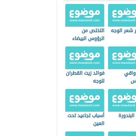
 شعر الوجه
التخلص من
الرؤوس البيضاء
 واقي
فوائد زيت القطران
س
للوجه
البندورة
أسباب تجاعيد تحت
العين