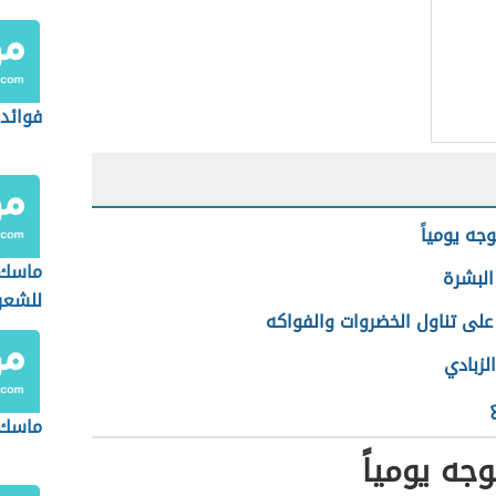
فوائد 
جه يومياً
ماسك 
البشرة
للشعر
 على تناول الخضروات والفواكه
لزبادي
ماسك 
جه يومياً