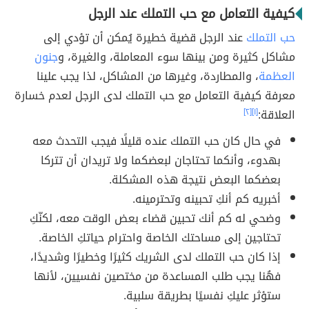
كيفية التعامل مع حب التملك عند الرجل
حب التملك
عند الرجل قضية خطيرة يُمكن أن تؤدي إلى
مشاكل كثيرة ومن بينها سوء المعاملة، والغيرة، و
جنون
العظمة
، والمطاردة، وغيرها من المشاكل، لذا يجب علينا
معرفة كيفية التعامل مع حب التملك لدى الرجل لعدم خسارة
العلاقة:
[١]
[٢]
في حال كان حب التملك عنده قليلًا فيجب التحدث معه
بهدوء، وأنكما تحتاجان لبعضكما ولا تريدان أن تتركا
بعضكما البعض نتيجة هذه المشكلة.
أخبريه كم أنكِ تحبينه وتحترمينه.
وضحي له كم أنك تحبين قضاء بعض الوقت معه، لكنّكِ
تحتاجين إلى مساحتك الخاصة واحترام حياتكِ الخاصة.
إذا كان حب التملك لدى الشريك كثيرًا وخطيرًا وشديدًا،
فهُنا يجب طلب المساعدة من مختصين نفسيين، لأنها
ستؤثر عليكِ نفسيًا بطريقة سلبية.