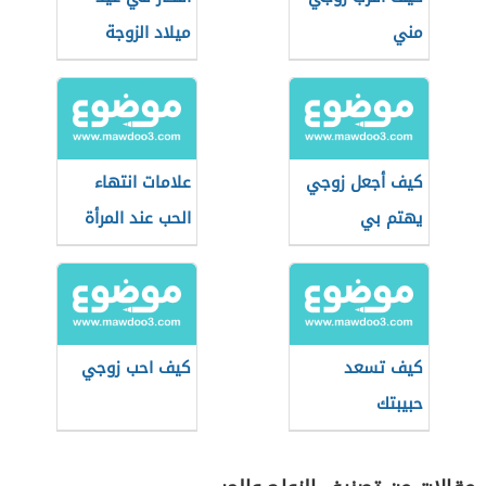
مني
ميلاد الزوجة
كيف أجعل زوجي
علامات انتهاء
يهتم بي
الحب عند المرأة
كيف تسعد
كيف احب زوجي
حبيبتك