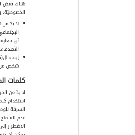
هناك بعض الن
الخصوصيّة، و
لا بدّ من
الإجتماعي
أي معلوما
الأصدقاء.
شخص من م
كلمات الم
لا بدّ من ال
استخدام كلمة
السرقة للوص
عدم السماح 
الاضطرار إلى
يمكن أن يتس