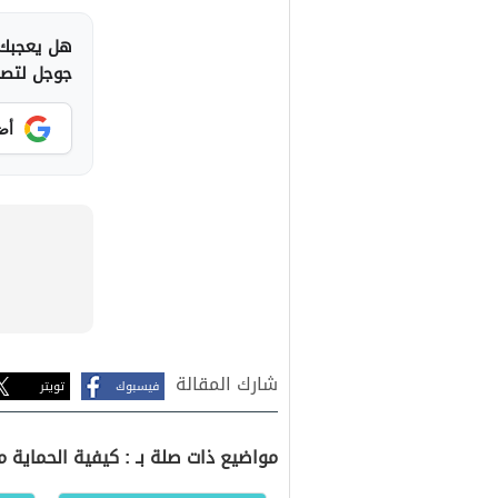
هل يعجبك 
جوجل لتصلك
أض
شارك المقالة
فيسبوك
تويتر
مواضيع ذات صلة بـ : كيفية الحماية م