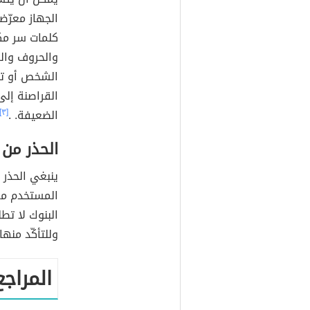
الجهاز معرّضاً
كلمات سر مكو
والحروف والر
الشخص أو تار
القراصنة إل
الضعيفة. .
[٣]
الحذر من ا
ينبغي الحذر 
المستخدم معل
البنوك لا تط
وللتأكّد منه
المراجع