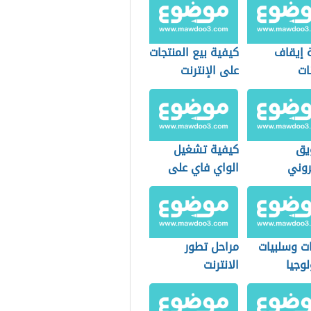
 إيقاف
كيفية بيع المنتجات
نات
على الإنترنت
يق
كيفية تشغيل
روني
الواي فاي على
الكمبيوتر
ات وسلبيات
مراحل تطور
لوجيا
الانترنت