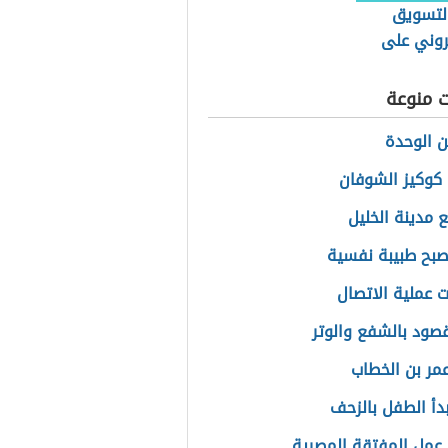
التسويق
روني على
 التقليدي
ت منوعة
 الوحدة
كوكيز الشوفان
ع مدينة الخليل
بح طبيبة نفسية
 عملية الاتصال
قصود بالشفع والوتر
مر بن الخطاب
دأ الطفل بالزحف
عمل المفتقة المصرية