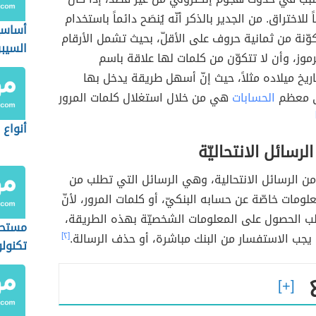
 للاختراق. من الجدير بالذكر أنّه يُنصَح دائماً باستخدام
أساسي
ّنة من ثمانية حروف على الأقلّ، بحيث تشمل الأرقام
السيبر
موز، وأن لا تتكوّن من كلمات لها علاقة باسم
يخ ميلاده مثلاً، حيث إنّ أسهل طريقة يدخل بها
ى معظم
الحسابات
هي من خلال استغلال كلمات المرور
أنواع 
لرسائل الانتحاليّة
من الرسائل الانتحالية، وهي الرسائل التي تطلب من
ومات خاصّة عن حسابه البنكيّ، أو كلمات المرور، لأنّ
لب الحصول على المعلومات الشخصيّة بهذه الطريقة،
مستحد
ا يجب الاستفسار من البنك مباشرة، أو حذف الرسالة.
[٢]
تكنولو
في عص
المعلو