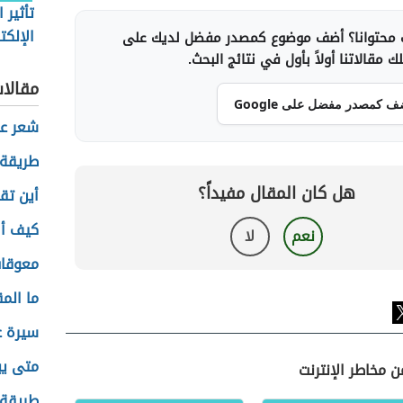
تأثير 
الإلكت
محتوانا؟ أضف موضوع كمصدر مفضل لديك على
المنتج
 مقالاتنا أولاً بأول في نتائج البحث.
مقالا
ف كمصدر مفضل على Google
شعر عن
طريقة 
هل كان المقال مفيداً؟
أين تق
كيف أص
نعم
لا
معوقات
ما الم
سيرة ع
متى يب
ن مخاطر الإنترنت
طريقة 