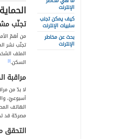
ما هي مخاطر
الحماية
الإنترنت
كيف يمكن تجنب
تجنّب مشا
سلبيات الإنترنت
من أهمّ الأم
بحث عن مخاطر
الإنترنت
تجنّب نشر ا
الملف الشخصي
السكن.
[١]
مراقبة الح
لا بدّ من مر
أسبوعيّ، وال
الهاتف المحمو
مصرحّة قد تحد
التحقق من