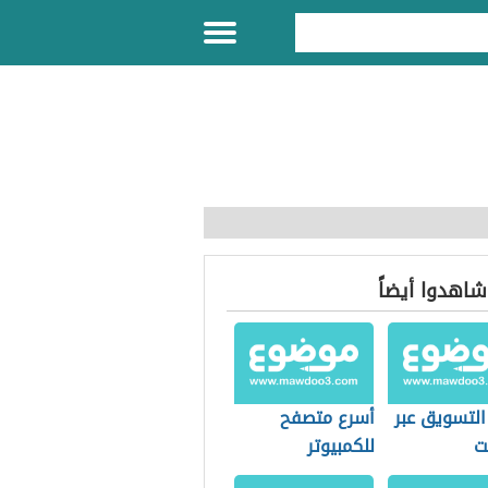
 شاهدوا أيضاً
التسويق عبر
أسرع متصفح
نت
للكمبيوتر