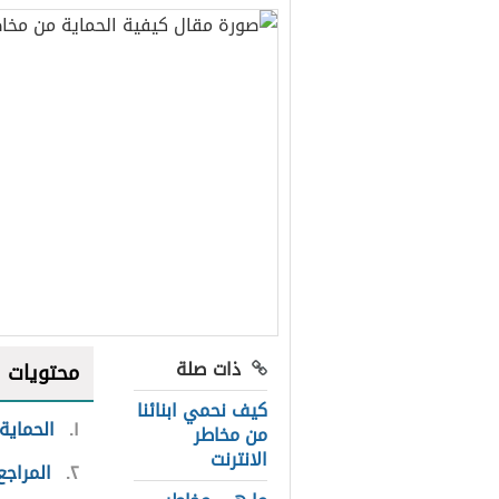
ذات صلة
محتويات
كيف نحمي ابنائنا
١
الحماية
من مخاطر
الانترنت
٢
المراجع