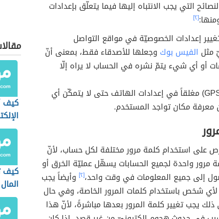
صائح التي يجب الانتباه إليها فيما يتعلّق بإعدادات
منها:
[٢]
 تغيير إعدادات الخصوصيّة في مواقع التواصل
مقالا
ّ مثل
الفيس بوك
وجعلها للأصدقاء فقط، بمعنى أنّ
ت أو أي شيء يتمّ نشره في الحساب لا يراه إلّا
إبقاء ال(GPS) مغلقاً في إعدادات الهاتف حتى لا يتمكّن أي
كيف أك
عرفة مكان تواجد المستخدم.
الإلكت
رور
حرص على استخدام كلمة مرور مختلفة لكل حساب، لأنّ
 مرور واحدة لجميع الحسابات يسهّل عمليّة الخرق أو
كيف ت
ول إلى جميع المعلومات في وقت واحد،
[٢]
وأيضاً يجب
المال 
لأي شخص باستخدام كلمات المرور الخاصة، وفي حال
 ذلك يجب تغيير كلمة المرور بعدها مباشرةً، لأنّ هذا
بب في حدوث هجوم إلكترونيّ من غير قصد، إذا كان