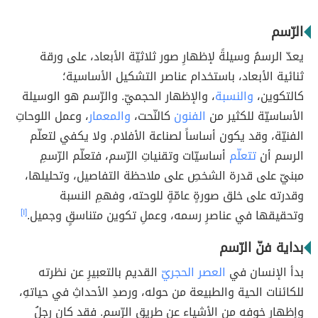
الرّسم
يعدّ الرسمُ وسيلةً لإظهارِ صور ثلاثيّة الأبعاد، على ورقة
ثنائية الأبعاد، باستخدام عناصر التشكيل الأساسية؛
كالتكوين،
والنسبة
، والإظهار الحجميّ. والرّسم هو الوسيلة
الأساسيّة للكثير من
الفنون
كالنّحت،
والمعمار
، وعمل اللوحاتِ
الفنيّة، وقد يكون أساساً لصناعة الأفلام. ولا يكفي لتعلّم
الرسم أن
تتعلّم
أساسيّات وتقنياتِ الرّسم، فتعلّم الرّسمِ
مبنيّ على قدرة الشخصِ على ملاحظة التفاصيل، وتحليلها،
وقدرته على خلق صورةٍ عامّةٍ للوحته، وفهمِ النسبة
وتحقيقها في عناصرِ رسمه، وعملِ تكوين متناسقٍ وجميل.
[١]
بداية فنّ الرّسم
بدأ الإنسان في
العصر الحجريّ
القديم بالتعبيرِ عن نظرته
للكائنات الحية والطبيعة من حوله، ورصدِ الأحداثِ في حياتهِ،
وإظهار خوفه من الأشياء عن طريق الرّسم. فقد كان رجلُ