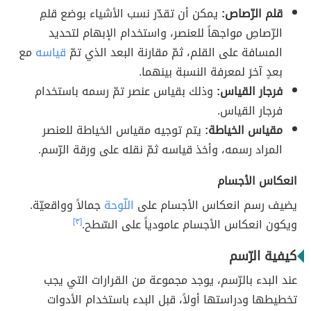
قلم الرّصاص:
يمكن أن تقدّر نسب الأشياء بوضع قلمِ
الرّصاصِ مواجهاً للعنصر، واستخدام الإبهام لتحديد
المسافة على القلم، ثمّ مقارنة البعد الذي تمّ
قياسه
مع
بعدٍ آخرَ لمعرفة النسبة بينهما.
فرجار القياس:
وذلك بقياس عنصر تمّ رسمه باستخدام
فرجار القياس.
مقياس الخياطة:
يتم توجيه مقياس الخياطة للعنصر
المراد رسمه، وأخذ قياسه ثمّ نقله على ورقة الرّسم.
انعكاس الأجسام
يضيف رسم انعكاس الأجسام على
اللّوحة
جمالاً وواقعيّة.
ويكون انعكاس الأجسام عامودياً على السّطح.
[٣]
كيفية الرّسم
عند البدء بالرّسم، يوجد مجموعة من القرارات التي يجب
تخطيطها ودراستها أولاً، قبل البدء باستخدام الأدوات