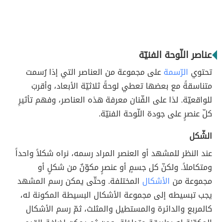
عناصر اللّوحة الفنيّة
تحتوي
الرّسمة
على مجموعة من العناصر التي إذا رُسمت
متناسقةً مع بعضها تعطي لوحةً ثلاثيّة الأبعاد، وأقربَ
للواقعيّة. لذا على الفّنان معرفة هذه العناصر، وفهم تأثيرِ
كلّ عنصرٍ على جودة اللّوحة الفنيّة.
الشّكل
عند النظر للمشهد أو العنصر المراد رسمه، نراه شكلاً واحداً
ومتكاملاً. ولكنّ كل جسمٍ أو عنصرٍ مكوّنٌ من شكلٍ أو
مجموعة من
الأشكال
المختلفة. وحتّى يمكن رسم المشهد
يجب تبسيطه إلى مجموعة الأشكال البسيطة المكونة له،
كالمربع والدائرة والمستطيل والمثلث، ثمّ رسم الأشكال