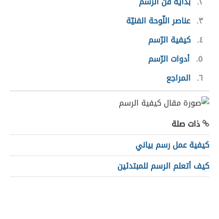
٢
بداية فنّ الرّسم
٣
عناصر اللّوحة الفنيّة
٤
كيفية الرّسم
٥
أدوات الرّسم
٦
المراجع
ذات صلة
كيفية عمل رسم بياني
كيف أتعلم الرسم للمبتدئين