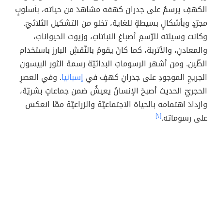
الكهفِ يرسمُ على جدران كهفه مشاهدَ من حياته، بأسلوبٍ
مجرّدٍ وبأشكالٍ بسيطةٍ للغاية، تخلو من التشكيل الثلاثيّ.
وكانت وسيلته للرّسمِ أصباغ النباتاتِ، وزيوت الحيواناتِ،
والمعادنِ، والأتربة، كما كانَ يقومُ بالنّقشِ البارز باستخدام
الطّين. ومن أشهر الرسوماتِ البدائيّة رسمة الثور البيسون
الجريحِ الموجودِ على جدرانِ كهفٍ في
إسبانيا
. وفي العصرِ
الحجريّ الحديث أصبحَ الإنسانُ يعيشُ ضمن جماعاتٍ بشريّة،
وازدادَ اهتمامه بالحياة الاجتماعيّة والزراعيّة ممّا انعكسَ
على رسوماته.
[٢]