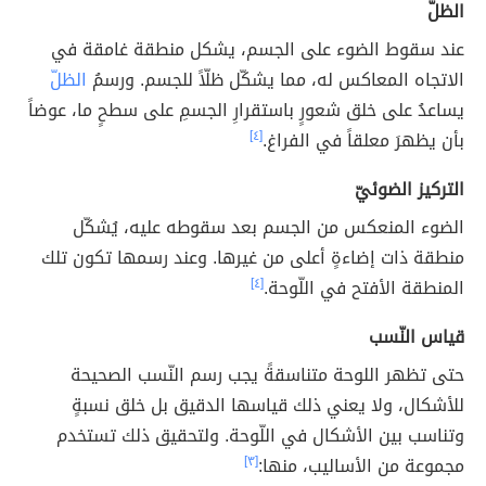
الظلّ
عند سقوط الضوء على الجسم، يشكل منطقة غامقة في
الاتجاه المعاكس له، مما يشكّل ظلّاً للجسم. ورسمُ
الظلّ
يساعدُ على خلق شعورٍ باستقرارِ الجسمِ على سطحٍ ما، عوضاً
بأن يظهرَ معلقاً في الفراغ.
[٤]
التركيز الضوئيّ
الضوء المنعكس من الجسم بعد سقوطه عليه، يُشكّل
منطقة ذات إضاءةٍ أعلى من غيرها. وعند رسمها تكون تلك
المنطقة الأفتح في اللّوحة.
[٤]
قياس النّسب
حتى تظهر اللوحة متناسقةً يجب رسم النّسب الصحيحة
للأشكال، ولا يعني ذلك قياسها الدقيق بل خلق نسبةٍ
وتناسب بين الأشكال في اللّوحة. ولتحقيق ذلك تستخدم
مجموعة من الأساليب، منها:
[٣]