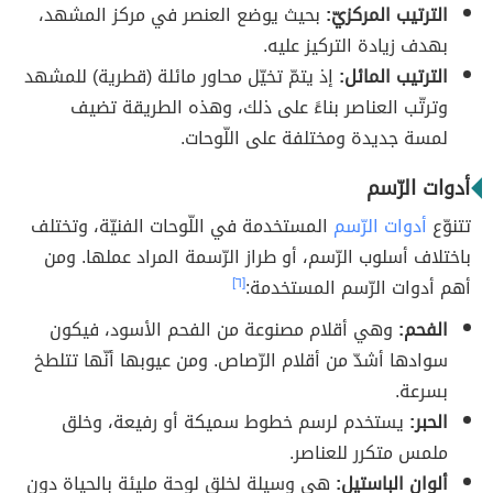
الترتيب المركزيّ:
بحيث يوضع العنصر في مركز المشهد،
بهدف زيادة التركيز عليه.
الترتيب المائل:
إذ يتمّ تخيّل محاور مائلة (قطرية) للمشهد
وترتّب العناصر بناءً على ذلك، وهذه الطريقة تضيف
لمسة جديدة ومختلفة على اللّوحات.
أدوات الرّسم
تتنوّع
أدوات الرّسم
المستخدمة في اللّوحات الفنيّة، وتختلف
باختلاف أسلوب الرّسم، أو طراز الرّسمة المراد عملها. ومن
أهم أدوات الرّسم المستخدمة:
[٦]
الفحم:
وهي أقلام مصنوعة من الفحم الأسود، فيكون
سوادها أشدّ من أقلام الرّصاص. ومن عيوبها أنّها تتلطخ
بسرعة.
الحبر:
يستخدم لرسم خطوط سميكة أو رفيعة، وخلق
ملمس متكرر للعناصر.
ألوان الباستيل:
هي وسيلة لخلق لوحة مليئة بالحياة دون