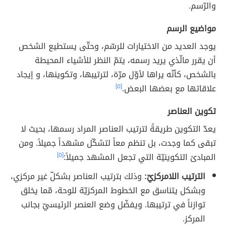
والرّسم.
مواضيع الرسم
يوجد العديد من الاختيارات للرسّم، وحتّى يستطيع الشخص
أن يقرر مالّذي يريد رسمه، يتمّ النظر للأشياء المحيطة
بالشخص، كأنّه يراها لأوّل مرّة، لترتيبها، وتكوينها، و إيجاد
علاقاتها مع بعضها البعض.
[٥]
تكوين العناصر
يعدّ التكوين طريقةً لترتيب العناصر المراد رسمها، بحيث لا
تبقى كما وجدت، بل تنظم معاً لتشكّل مشهداً جميلاً. ومن
المبادئ التكوينيّة التي تجعل المشهد جميلاً:
[٥]
الترتيب اللامركزيّ:
وذلك بترتيب العناصر بشكلّ غير مركزي،
وبشكل يتناسق مع الخطوط المركزيّة للوحة، مّما يخلق
توازناً في ترتيبها. ويفضّل وضع العنصر الرئيسيّ بجانب
المركز.