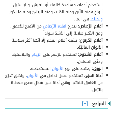
استخدام أدوات مساعدة كالماء أو الفرش. وللباستيل
أنواع فمنه اللّين ومنه الصّلب ومنه الزيتيّ ومنه ما يذوب
ويختلط
في الماء.
أقلام الرّصاص:
تتدرج
أقلام الرّصاص
من الأفتح للأغمق،
ومن الأكثر صلابة إلى الأشدّ سواداً.
أقلام الكربون:
تشبه أقلام الفحم إلّا أنّها أكثر سلاسة.
الألوان المائيّة
.
أقلام الشحوم:
تستخدم للرّسم على
الزجاج
والبلاستيك
وحتّى المعادن.
الورق:
يعتمد على نوع
الألوان
المستخدمة.
أداة المزج:
تستخدم لعمل تداخل في
الألوان
، ولخلق تدرّج
من الغامق للفاتح، وهي أداة على شكلِ عصىً مغطاة
بالرّمل.
المراجع