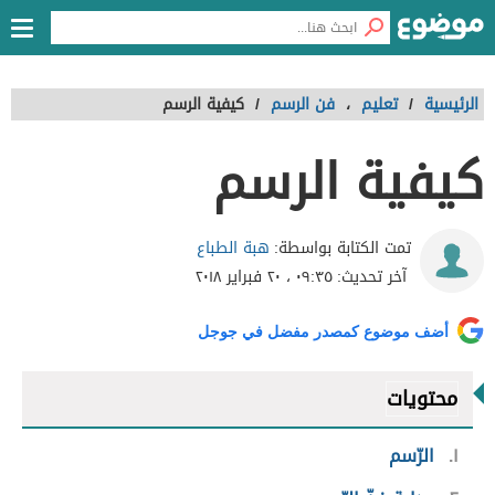
الرئيسية
/
تعليم
،
فن الرسم
/
كيفية الرسم
كيفية الرسم
هبة الطباع
تمت الكتابة بواسطة:
آخر تحديث:
٠٩:٣٥ ، ٢٠ فبراير ٢٠١٨
أضف موضوع كمصدر مفضل في جوجل
محتويات
١
الرّسم