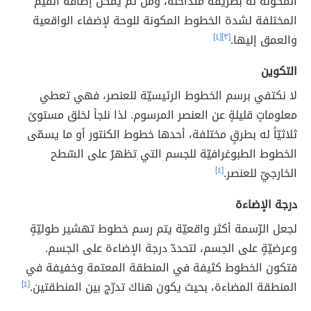
المكوّنة له بطريقة متداخلة، ومن ثم يمكن إضافة القيم
المختلفة لشدة الخطوط المكونة للوحة لإضفاء الواقعية
والعمق إليها.
[٣]
[٤]
التكوين
لا نكتفي برسم الخطوط الرئيسيّة للعنصر، فهي تعطي
معلوماتٍ قليلةٍ عن العنصر المرسوم. لذا نلجأ لخلق مستوىً
ثلاثيّاً له بطرقٍ مختلفة، أحدها خطوط الكنتور أو ما يسمّى
الخطوط الطبوغرافيّة للجسم التي تظهرُ على السّطح
الخارجيّ للعنصر.
[٤]
درجة الإضاءة
لجعل الرّسمة أكثر واقعيّة يتم رسم خطوط تهشير طوليّةٍ
وعرضيّةٍ على الجسم، لتحددّ درجة الإضاءة على الجسم.
فتكون الخطوط كثيفة في المنطقة المعتمة وخفيفة في
المنطقة المضاءة، بحيث يكون هناكَ تدرّج بين المنطقتين.
[٤]