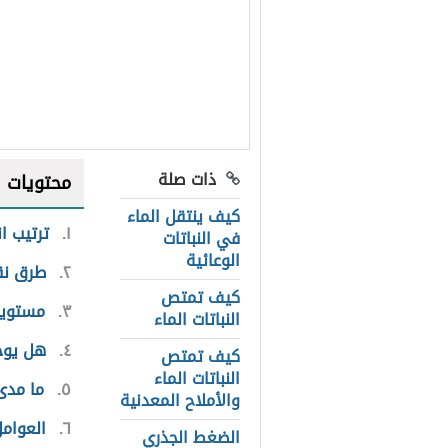
ذات صلة
محتويات
كيف ينتقل الماء
١
ترتيب ان
في النباتات
الوعائية
٢
طرق نقل
كيف تمتص
٣
مستويات
النباتات الماء