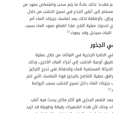
تعرف هذه العملية بالنتح وتعد بشكل عام عملية
لها الماء الزائد من سطح الأوراق من خلال مسامات
الثغور.
[٧]
لعملية يتم سحب الماء من خلايا نسيج الخشب
م فقده؛ لذلك عادةً ما يتم سحب وامتصاص عمود من
 مستمر إلى أعلى الجذع في نسيج الخشب من خلال
أوراق، بالإضافة لذلك يعد تماسك جزيئات الماء أمر
لحدوث عملية النتح، فإذا انقطع عمود الماء بسبب
النبات سيذبل وقد يموت.
[٨]
ي الجذور
في الخلايا الجذرية في النباتات من خلال عملية
طريق أوعية الخشب إلى أجزاء النبات الأخرى، وذلك
لحركة المستمرة للماء وللحفاظ على تدرج التركيز
يرافق عملية التناضح بالجذور قوة التماسك التي تتم
 جزيئات الماء داخل نسيج الخشب بسبب الروابط