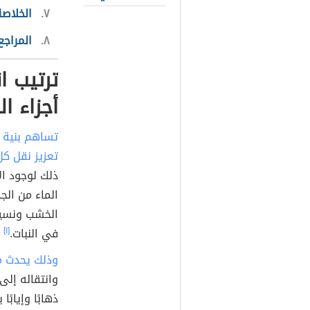
٤
هل يوجد
كيف تمتص
النباتات الماء
٥
ما مدى 
والأملاح المعدنية
٦
العوامل
الضغط الجذري
٧
الخلاصة
٨
المراجع
ترتيب ا
أجزاء ال
تساهم بنية 
تعزيز نقل كل
ذلك لوجود ال
الماء من الج
الخشب ونسيج 
في النبات.
[١]