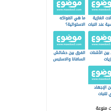
 تقشير
طريقة علاج شجرة
اس
الليمون
لات الغازية
ما هي الفواكه
ية عند النبات
الاستوائية؟
بين الأشنات
الفرق بين حشائش
زيات
السافانا والاستبس