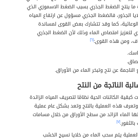
جذري
وزارة ا
يعد الضغط الجذري (بالإنجليزية: Root pressure) من القوى التي
عزيز دفع الماء إلى الأعلى من خلال نسيج الخشب في
ة ما ينتج الضغط الجذري بسبب الضغط الاسموزي الذي
ا الجذور، فالضغط الجذري مسؤول عن ارتفاع المياه
الوعائية، كما وقد تتشارك بعض القوى لمساندة
ي لتعزيز امتصاص الماء وذلك لأن الضغط الجذري
اف، ومن هذه القوى:
[٦]
اسك.
صاق.
الناجمة عن نتح وتبخر الماء من الأوراق.
البة الناتجة من النتح
ت كبقية الكائنات الحية نظامًا لتصريف المياه الزائدة