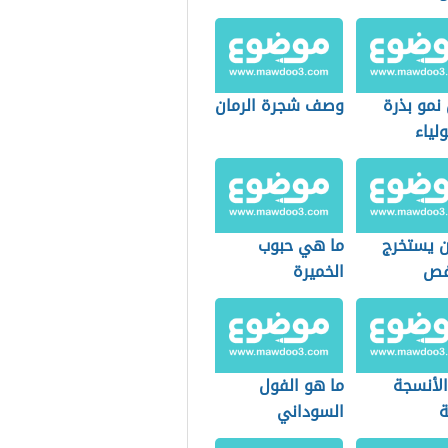
ن شجرة
مكونات التمر
ن
نمو بذرة
وصف شجرة الرمان
لياء
ن يستخرج
ما هي حبوب
فص
الخميرة