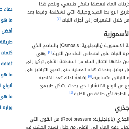
 تعزيز تماسك الجزيئات معًا عند امتصاص النبات
بحث ع
الحرار
 الشعرية عن حركة الماء في النبات والتي عادةً ما
تكون قوة الالتصاق أقوى من قوة التماسك، وذلك
مقالا
زيئات الماء لبعضها بشكلِ طبيعي، وينجم هذا
دعاء ص
ريق الروابط الهيدروجينية التي تشكلها، وفيما بعد
من خلال الشعيرات إلى أجزاء النبات.
[٣]
ما هو ت
أفضل ط
لأسموزية
طريقة 
تعرف الخاصية الاسموزية (بالإنجليزية: Osmosis) بالتناضح الذي
كلمات 
رة النبات على امتصاص الماء من التربة،
[٤]
وهي
ن خلالها انتقال الماء من المنطقة الأعلى تركيز إلى
ثقافة ا
ل تركيز، وتحدث هذه العملية حتى تصبح التراكيز على
ما هو 
 النباتي متساوية،
[٥]
إضافةً لذلك تعد الخاصية
ع من أنواع الانتشار الذي يحدث بشكلِ طبيعيّ
أنواع ا
الحاجة لأي طاقة من الخلية.
[٤]
ما هي 