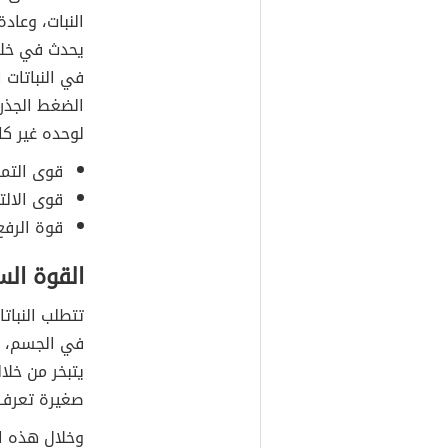
الضغط ال
تساعد على ت
النبات، وعاد
يحدث في خلاي
في النباتات 
الضغط الجذر
لوحده غير ك
قوى التم
قوى الالت
قوة الرفع 
القوة الس
تتطلب النباتا