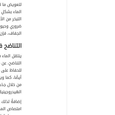
في الجسم، و
يتبخر من خلا
صغيرة تعرف ب
وخلال هذه ا
لتعويض ما ت
الماء بشكلِ
التبخر من ال
ضروري وحيوي 
الجفاف، فإن 
التناضح ف
ينتقل الماء 
التناضح، عن 
للحفاظ على ا
أيضًا، كما و
من خلال جذب