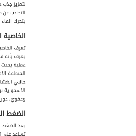
ويساهم في
للماء.
تعبر الخاصية
تحدث عندما 
لتعزيز جذب ج
التجاذب عن ط
يتحرك الماء 
الخاصية ا
يعرف بأنه قد
عملية يحدث م
المنطقة الأق
جانبي الغشاء
الأسموزية نو
وعفويّ، دون 