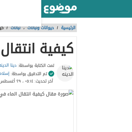
أكبر موقع عربي بالعالم
الرئيسية
/
حيوانات ونباتات
،
نباتات
/
كي
كيفية انتقال 
دينا الدينه
تمت الكتابة بواسطة:
إسلام
تم التدقيق بواسطة:
آخر تحديث:
٠٥:١٤ ، ٢٩ أغسطس ٢٠٢١