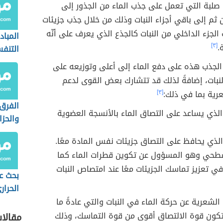
 (بالإنجليزية: Capillary Action)
من القوى
طريقة
ها النباتات بغرض سحب الماء من الجذور إلى قمم
الانان
ف الخاصية الشعرية بأنها حركة السائل على طول
صلبة التي تعمل على جذب الماء من الجذور إلى
ثم إلى باقي أجزاء النبات وذلك من خلال جذب جزيئات
 الجزء الداخلي من النبات كالجذع الذي يعرف على أنّه
المباد
.
[٣]
التنفس
الأخضر
الجذب هذه على دفع الماء إلى أعلى وتوزيعه على
لنبات، إضافةً لذلك قد تتشارك بعض القوى لدعم
رية بما في ذلك:
[٣]
الفرق 
الذي يساعد على التصاق الماء بالأنسجة العضوية
والحزا
لذي يحافظ على التصاق جزيئات نفس المادة معًا.
لسطحي وهو المسؤول عن تكوين قطرات الماء كما