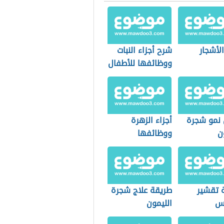
 من تصنيف حيوانات ونباتات
الأشجار
شرح أجزاء النبات
ووظائفها للأطفال
 نمو شجرة
أجزاء الزهرة
ن
ووظائفها