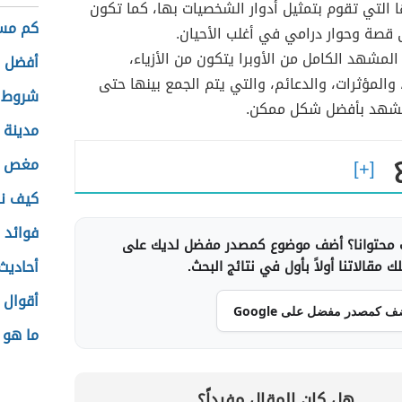
التي تقوم بتمثيل أدوار الشخصيات بها، كما تكون
كم مس
 قصة وحوار درامي في أغلب الأحيان.
لمشهد الكامل من الأوبرا يتكون من الأزياء،
أفضل 
والمؤثرات، والدعائم، والتي يتم الجمع بينها حتى
شروط ا
شهد بأفضل شكل ممكن.
مدينة 
مغص ما
كيف نر
فوائد 
محتوانا؟ أضف موضوع كمصدر مفضل لديك على
أحاديث 
 مقالاتنا أولاً بأول في نتائج البحث.
أقوال 
ف كمصدر مفضل على Google
ما هو 
هل كان المقال مفيداً؟