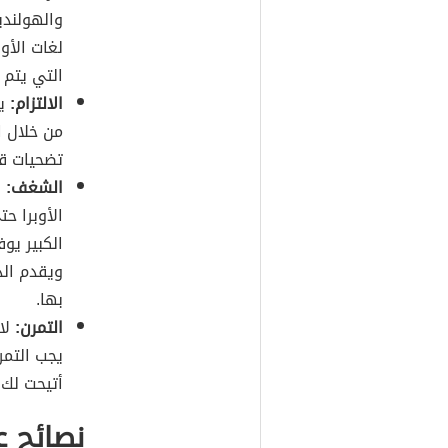
والهولندي
لغات الأو
التي يتم 
الالتزام:
ي
من خلال ا
تضحيات قد
الشغف:
ي
الأوبرا ح
الكبير يو
ويقدم الد
بها.
التمرن:
لا
يجب التمرن
أتيحت لك 
نصائح ع