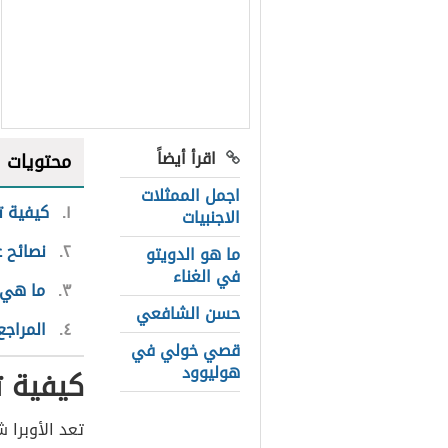
اقرأ أيضاً
محتويات
اجمل الممثلات
١
كيفية ت
الاجنبيات
٢
نصائح ع
ما هو الدويتو
في الغناء
٣
ما هي ع
حسن الشافعي
٤
المراجع
قصي خولي في
هوليوود
كيفية ت
تعد الأوبرا 