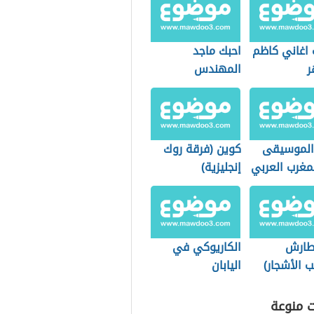
 اغاني كاظم
احبك ماجد
ر
المهندس
 الموسيقى
كوين (فرقة روك
مغرب العربي
إنجليزية)
طارش
الكاريوكي في
ب الأشجار)
اليابان
ت منوعة