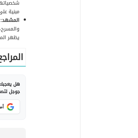
شخصياتها 
مبنية على
المشهد:
ا
والمسرح، 
يظهر الم
المراجع
هل يعجبك 
جوجل لتصلك
أض