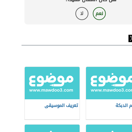
نعم
لا
م الدبكة
تعريف الموسيقى