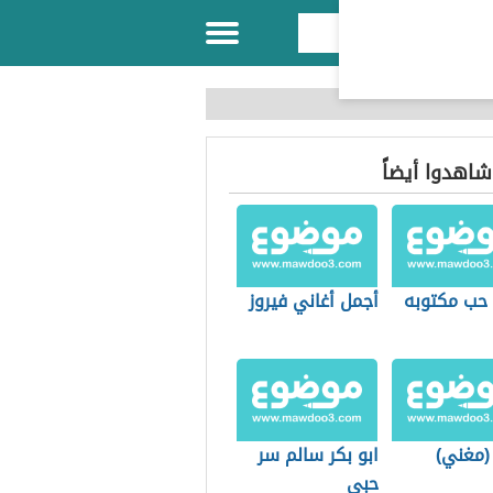
 شاهدوا أيضاً
 حب مكتوبه
أجمل أغاني فيروز
(مغني)
ابو بكر سالم سر
حبي