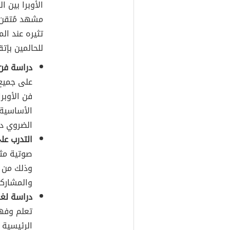
الأوبرا بين
مشهد مُتقن و
تثيره عند ال
للحالمين بإتق
دراسة فن ا
على جميع 
فن الأوبر
الأساسية 
الضروي در
التدرب على
صوتية مثا
وذلك من 
والمشاركة
دراسة لغا
تعلم وفهم
الرئيسية 