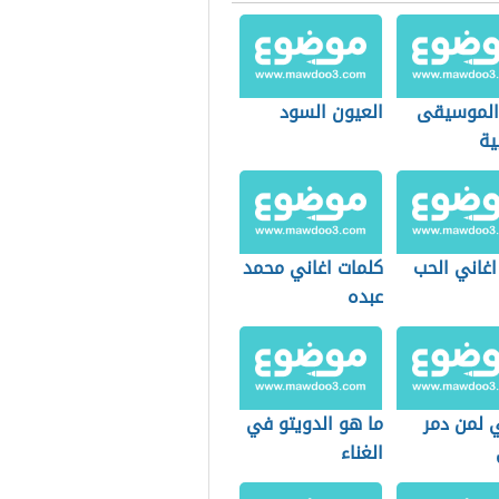
 الموسيقى
العيون السود
ية
اغاني الحب
كلمات اغاني محمد
عبده
ي لمن دمر
ما هو الدويتو في
الغناء