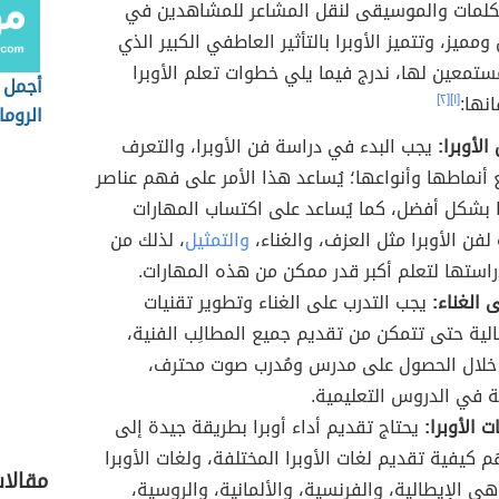
 الكلمات والموسيقى لنقل المشاعر للمشاهدين في
مميز، وتتميز الأوبرا بالتأثير العاطفي الكبير الذي
مستمعين لها، ندرج فيما يلي خطوات تعلم الأوبرا
أجمل ا
انها:
[١]
[٢]
الروما
لأوبرا:
يجب البدء في دراسة فن الأوبرا، والتعرف
أنماطها وأنواعها؛ يُساعد هذا الأمر على فهم عناصر
ا بشكل أفضل، كما يُساعد على اكتساب المهارات
لفن الأوبرا مثل العزف، والغناء،
والتمثيل
، لذلك من
استها لتعلم أكبر قدر ممكن من هذه المهارات.
 الغناء:
يجب التدرب على الغناء وتطوير تقنيات
لية حتى تتمكن من تقديم جميع المطالِب الفنية،
خلال الحصول على مدرس ومُدرب صوت محترف،
 في الدروس التعليمية.
ت الأوبرا:
يحتاج تقديم أداء أوبرا بطريقة جيدة إلى
 كيفية تقديم لغات الأوبرا المختلفة، ولغات الأوبرا
مقالا
هي الإيطالية، والفرنسية، والألمانية، والروسية،