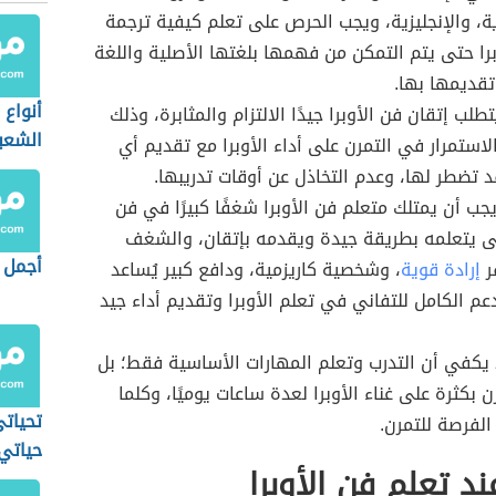
ة، والإنجليزية، ويجب الحرص على تعلم كيفية ترجمة
برا حتى يتم التمكن من فهمها بلغتها الأصلية واللغة
تقديمها بها.
أنواع
تطلب إتقان فن الأوبرا جيدًا الالتزام والمثابرة، وذلك
الشعب
لاستمرار في التمرن على أداء الأوبرا مع تقديم أي
 تضطر لها، وعدم التخاذل عن أوقات تدريبها.
جب أن يمتلك متعلم فن الأوبرا شغفًا كبيرًا في فن
تى يتعلمه بطريقة جيدة ويقدمه بإتقان، والشغف
أجمل 
فر
إرادة قوية
، وشخصية كاريزمية، ودافع كبير يُساعد
عم الكامل للتفاني في تعلم الأوبرا وتقديم أداء جيد
 يكفي أن التدرب وتعلم المهارات الأساسية فقط؛ بل
 بكثرة على غناء الأوبرا لعدة ساعات يوميًا، وكلما
تحيات
الفرصة للتمرن.
حياتي
ند تعلم فن الأوبرا