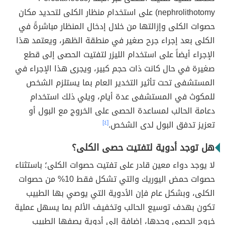
nephrolithotomy) على استخدام منظار الكلى لتحديد مكان
حصوات الكلى وإزالتها من خلال إدخال المنظار مباشرةً في
الكلى بعد إجراء جرح صغير في منطقة الظهر، ويعتمد هذا
الإجراء أيضاً على استخدام الليزر لتفتيت الحصى إلى قطع
صغيرة في حال كانت ذات حجم كبير، ويجرى هذا الإجراء في
المستشفى تحت تأثير التخدير العام بما يستلزم الشخص
للمكوث في المستشفى عدة أيام، ويلي ذلك استخدام
دعامة الحالب لمساعدة الحصى على الخروج مع البول أو
تعزيز تدفق البول لدى الشخص.
[٤]
هل توجد أدوية لتفتيت حصى الكلى؟
لا يوجد دواء معين قادر على تفتيت حصوات الكلى؛ باستثناء
حصوات حمض اليوريك والتي تشكل فقط 10% من حصوات
الكلى، وبشكل عام فإن الأدوية التي يوصي بها الطبيب
تكون بهدف توسيع الحالب وتخفيف الألم بما يسهل عملية
خروج الحصى وحدها، إضافة إلى أدوية يصفها الطبيب