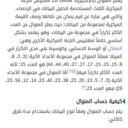
يعتبر المنوال (بالإنجليزية: Mode) أحد مقاييس النزعة
المركزية الثلاث المستخدمة لتحليل البيانات في الإحصاء،
والتي هي عبارة عن قيم يمكن من خلالها وصف القيمة
المركزية لمجموعة من البيانات؛ حيث يعبّر المنوال عن العدد
الأكثر تِكراراً في مجموعة من البيانات، وهو يعتمد بشكل
أساسي خلافاً لمقاييس النزعة المركزية الأخرى وهي:
المعدّل
أو الوسط الحسابي، والوسيط على مدى التكرار في
العينة؛ فمثلاً المنوال في مجموعة الأعداد الآتية: (3، 3، 8،
9، 15، 15، 15، 17، 17، 27، 40، 44، 44) هو العدد 15؛ لأنه
العدد الأكثر تكراراً فيها،
[١]
[٢]
أمّا المنوال في مجموعة الأعداد
الآتية (3، 7، 5، 13، 20، 23، 39، 23، 40، 23، 14، 12، 56، 23،
29) فهو العدد 23.
[٣]
كيفية حساب المنوال
يتم حساب المنوال وفقاً لنوع البيانات باستخدام عدة طرق
كالآتي: