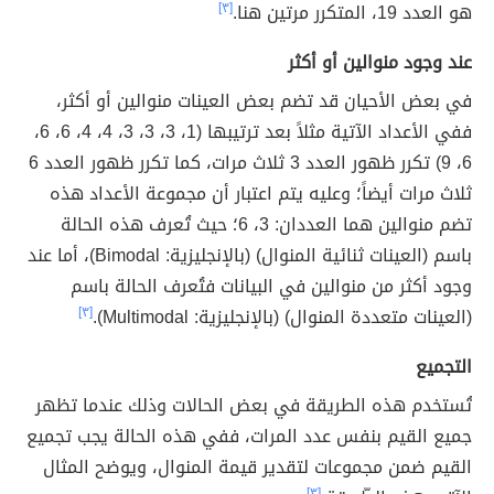
هو العدد 19، المتكرر مرتين هنا.
[٣]
عند وجود منوالين أو أكثر
في بعض الأحيان قد تضم بعض العينات منوالين أو أكثر،
ففي الأعداد الآتية مثلاً بعد ترتيبها (1، 3، 3، 3، 4، 4، 6، 6،
6، 9) تكرر ظهور العدد 3 ثلاث مرات، كما تكرر ظهور العدد 6
ثلاث مرات أيضاً؛ وعليه يتم اعتبار أن مجموعة الأعداد هذه
تضم منوالين هما العددان: 3، 6؛ حيث تُعرف هذه الحالة
باسم (العينات ثنائية المنوال) (بالإنجليزية: Bimodal)، أما عند
وجود أكثر من منوالين في البيانات فتُعرف الحالة باسم
(العينات متعددة المنوال) (بالإنجليزية: Multimodal).
[٣]
التجميع
تُستخدم هذه الطريقة في بعض الحالات وذلك عندما تظهر
جميع القيم بنفس عدد المرات، ففي هذه الحالة يجب تجميع
القيم ضمن مجموعات لتقدير قيمة المنوال، ويوضح المثال
[٣]