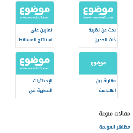
بحث عن نظرية
تمارين على
ذات الحدين
استنتاج المساقط
في الرسم
الهندسي
مقارنة بين
الإحداثيات
الهندسة
القطبية في
الإقليدية
الرياضيات
واللاإقليدية
مقالات منوعة
مظاهر العولمة