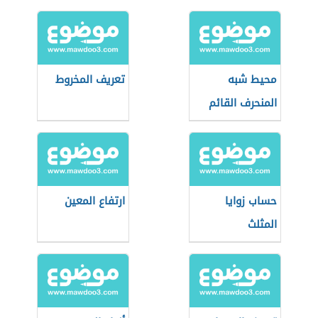
محيط شبه
تعريف المخروط
المنحرف القائم
حساب زوايا
ارتفاع المعين
المثلث