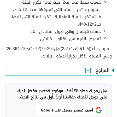
حساب قيمة ف1، ف2؛ حيث ف1= تكرار الفئة
المنوالية- تكرار الفئة التي تسبقها، ف1=12-5=7،
ف2= تكرار الفئة المنوالية - تكرار الفئة التي تليها،
ف2=12-8=4.
حساب قيمة ل وهي طول الفئة، ل= 10.
تعويض القيم في القانون، كالآتي:
المنوال= أ+((ف1)/ (ف1+ف2))×ل=20+(7)/(7+4)×10=26.364؛
وهي القيمة الأكثر تكراراً لهذه البيانات.
المراجع
هل يعجبك محتوانا؟ أضف موضوع كمصدر مفضل لديك
على جوجل لتصلك مقالاتنا أولاً بأول في نتائج البحث.
أضف كمصدر مفضل على Google