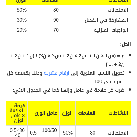
الامتحانات
80
50%
المشاركة في الفصل
90
30%
الواجبات المنزلية
70
20%
الحل:
م = (س1 × ن1 + س2 × ن2 + س3 × ن3) / (ن1 + ن2 +
ن3 + ... )
تحويل النسب المئوية إلى
أرقام عشرية
وذلك بقسمة كل
نسبة على 100.
ضرب كل علامة في عامل وزنها كما في الجدول الآتي:
قيمة
العلامة
النشاطات
العلامات
الوزن
عامل الوزن
× عامل
الوزن
80×0.5
100/50
الامتحانات
80
50%
0.5
= 40
=