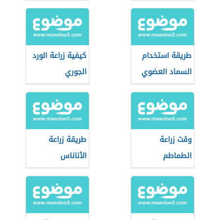
الخضراء
طريقة استخدام
كيفية زراعة الورد
السماد العضوي
الجوري
وقت زراعة
طريقة زراعة
الطماطم
الأناناس