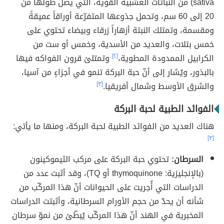
sativa) من النباتات العشبية القوية، التي يصل طولها من
20 إلى 60 سم، وتحمل جذوعها المتفرّعة أوراقاً عميقةً
ومقسمة، وتمتلك النبتة أزهاراً زرقاء وبيضاء تحتوي على
خمس بتلات، والعديد من الأسدية، وخمس أو ست من
الكرابيل الممدودة المطوية،
[٢]
وتمتلئ قرون الفواكه فيها
بالبذور، ويُشار إلى أنّ حبة البركة تنمو في أجزاءٍ من آسيا،
والشرق الأوسط وشمال أفريقيا.
[٣]
الفوائد الطبية لحبة البركة
هناك العديد من الفوائد الطبية لحبة البركة، ومنها ما يأتي:
[٣]
السرطان:
تحتوي حبة البركة على مركب الثيموكينون
(بالإنجليزية: thymoquinone أو TQ)، وقد أثبت عدد من
الدراسات التي أُجريت على الحيوانات أنّ هذا المركّب من
شأنه أن يحدّ من حجم الأورام السرطانية، وأثبتت الدراسات
المخبرية في الهند أنّ هذا المركّب يُبطّئ من نموّ سرطان