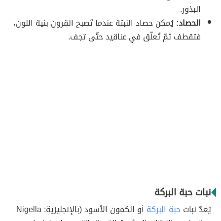
البذور.
الحصاد:
يُمكن حصاد النبتة عندما تُصبح القرون بنية اللون،
فتقطف ثمّ تُعلّق في عناقيد حتّى تجف.
نبات حبة البركة
يُعدّ نبات
حبة البركة
أو الكمون الأسود (بالإنجليزية: Nigella