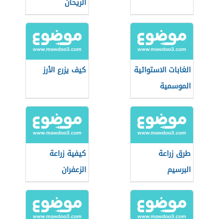
الريحان
الغابات الاستوائية
كيف يزرع الأرز
الموسمية
طرق زراعة
كيفية زراعة
البرسيم
الزعفران