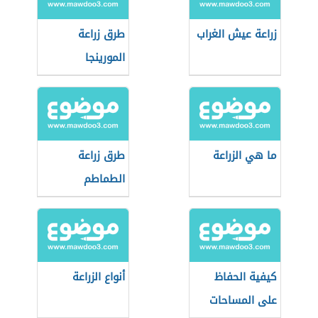
زراعة عيش الغراب
طرق زراعة
المورينجا
ما هي الزراعة
طرق زراعة
الطماطم
كيفية الحفاظ
أنواع الزراعة
على المساحات