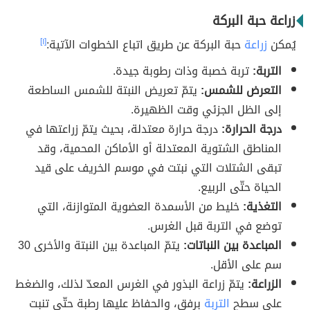
زراعة حبة البركة
يُمكن
زراعة
حبة البركة عن طريق اتباع الخطوات الآتية:
[١]
التربة:
تربة خصبة وذات رطوبة جيدة.
التعرض للشمس:
يتمّ تعريض النبتة للشمس الساطعة
إلى الظل الجزئي وقت الظهيرة.
درجة الحرارة:
درجة حرارة معتدلة، بحيث يتمّ زراعتها في
المناطق الشتوية المعتدلة أو الأماكن المحمية، وقد
تبقى الشتلات التي نبتت في موسم الخريف على قيد
الحياة حتّى الربيع.
التغذية:
خليط من الأسمدة العضوية المتوازنة، التي
توضع في التربة قبل الغرس.
المباعدة بين النباتات:
يتمّ المباعدة بين النبتة والأخرى 30
سم على الأقل.
الزراعة:
يتمّ زراعة البذور في الغرس المعدّ لذلك، والضغط
على سطح
التربة
برفق، والحفاظ عليها رطبة حتّى تنبت