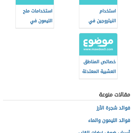
استخدام
استخدامات ملح
النيتروجين في
الليمون في
الزراعة
الزراعة
خصائص المناطق
العشبية المعتدلة
مقالات منوعة
فوائد شجرة الأرز
فوائد الليمون والماء
أسباب ضعف نبضات القلب