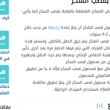
 بقصب السكر
ض النصائح المتعلقة بالعناية بقصب السكر كما يأتي:
كيف يز
ول قصب السّكر أن يتمّ إعادة
زراعتها
من جديد خلال
ت.
قصب السّكر يتم حرق الحقل بالكامل، وتستمر هذه
لال الفترات التي يتم فيها الحصار مرة بعد أخرى حتّى
استخدا
ترة انخفاض الإنتاج، وعندها يتم حرث الحقل وتجهيزه
في الز
رى من محصول قصب السكر.
ثل نموّ لمحصول قصب السكر فإنّه لا بدّ من تطبيق
لتكميلي للمحصول.
ية محصول قصب السكر لأن يتمّ تطبيق مكافحة
خصائص
ضارّة باستخدام المبيدات الزراعيّة.
العشب
مقالا