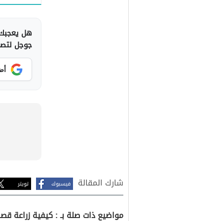
هل يعجبك 
جوجل لتصلك
أض
شارك المقالة
فيسبوك
تويتر
مواضيع ذات صلة بـ : كيفية زراعة قص