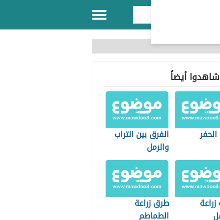
 شاهدوا أيضاً
الحفر
الفرق بين التراب
والرمل
زراعة
طرق زراعة
ل
الطماطم