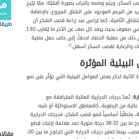
ب السكر، ويتم وضعه بالتراب بصورة أفقيّة؛ ممّا يُتيح
 من البرعم الموجود على السّاق المزروع، بالإضافة
للسّاق النّامية، كما يُراعى عند زراعة قصب السّكر أن
طريقة 
يتمّ ترتيبها في صفوف بحيث يبعد كل صف عن الآخر ما يُقارب 1.82
ل ذلك من عملية الحصاد لاحقاً، إلى جانب جعل عملية
ات والرعاية لقصب السكر أسهل.
[١]
 البيئية المؤثرة
ط الآتية لذكر بعض العوامل البيئية التي تؤثّر على نمو
رة:
تُعدّ درجات الحرارية العالية المترافقة مع
الية من الرطوبة، كالمناطق الاستوائيّة أو شبه
ة، متطلّباً أساسياً لنمو قصب السّكر، فدرجات الحرارية
التي تتراوح ما بين 32-38 درجة مئوية تعد ملائمة لإنبات قِطع
السّاق للقصب، بينما تعتبر درجات الحرارة التي تتراوح ما بين 20-
مقالا