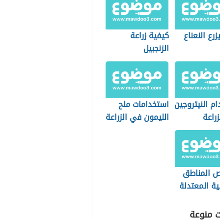
رع النعناع
كيفية زراعة
الزنجبيل
م النيتروجين
استخدامات ملح
راعة
الليمون في الزراعة
 المناطق
ية المعتدلة
ت منوعة