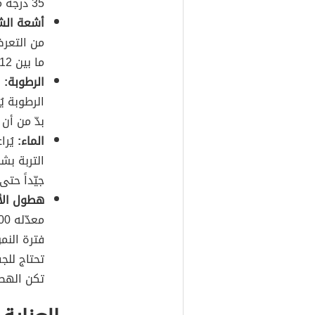
35 درجة مئوية مناسبة لنمو قصب السكر.
أشعة ال
من التعرض
ما بين 12-14 ساعة يوميّاً.
الرطوبة:
ل
الرطوبة يُ
بدّ من أن تتر
الماء:
يُرا
التربة بش
جيّداً حت
هطول الأ
تحتاج للج
تكن الهطو