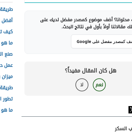
طريقة 
محتوانا؟ أضف موضوع كمصدر مفضل لديك على
أفضل ق
 مقالاتنا أولاً بأول في نتائج البحث.
كيف تص
ما هو 
ف كمصدر مفضل على Google
صنع ال
عمل حس
هل كان المقال مفيداً؟
ميزان ر
نعم
لا
طريقة 
تطور ا
ما هو 
ب السكر