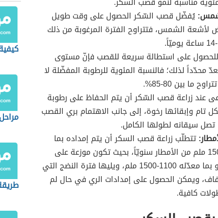
شمس:
يُفضّل قصب السّكر الحصول على وقت طويل
 لأشعة الشمس، فتتراوح الفترة المرغوبة من ذلك
كيفية
لحصول على استطالة سريعة للقصب فإنّ مستوى
عدّ محدّداً لذلك؛ فالنسبة المئوية للرطوبة المفضّلة لا
اوح ما بين 80-85%.
عى عند زراعة قصب السّكر أن يتم الحفاظ على رطوبة
كل تام وإبقائها رخوة، إلى جانب الاهتمام بري القصب
مراحل
ى تصل سيقانه لطولها الكامل.
مطار:
تتطلّب زراعة قصب السكر أن يتم إمداده بما
معدّله 1500 ملم من الأمطار سنويّاً، بحيث تكون موزعة على
فترة النمو بما معدّله 1100-1500 ملم، ويليها فترة النضج التي
فاف، ويمكن الحصول على إمدادات الري في حال لم
طريقة 
لات كافية.