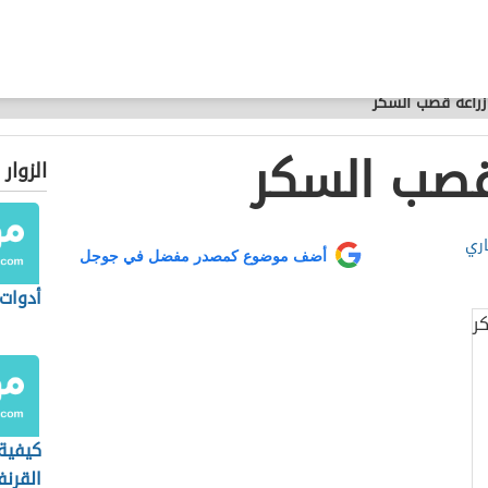
زراعة قصب السكر
قصب السكر
الزوار
اري
أضف موضوع كمصدر مفضل في جوجل
أدوات 
كيفية 
القرنف