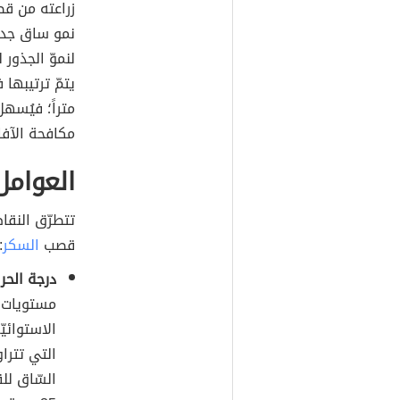
زراعته من قص
نمو ساق جديد
لنموّ الجذور 
متراً؛ فيُسه
مكافحة الآف
العوامل
تتطرّق النقا
قصب
السكر
:
درجة الحرا
مستويات ع
الاستوائيّ