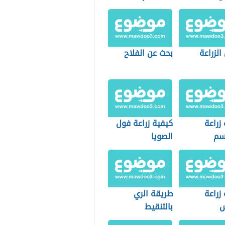
الزراعة
بحث عن الفلاح
زراعة
كيفية زراعة فول
سم
الصويا
زراعة
طريقة الري
س
بالتنقيط