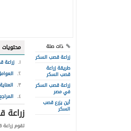
ذات صلة
محتويات
زراعة قصب السكر
١
زراعة ق
طريقة زراعة
٢
العوامل
قصب السكر
٣
العناي
زراعة قصب السكر
في مصر
٤
المراجع
أين يزرع قصب
السكر
زراعة 
تقوم زراعة