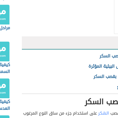
مراحل 
صب السكر
كيفية 
 البيئية المؤثرة
السم
ة بقصب السكر
قصب السكر
كيفية 
العد
 قصب
السّكر
على استخدام جزء من ساق النوع المرغوب