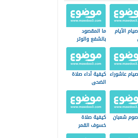
يام الأيام
ما المقصود
بالشفع والوتر
يام عاشوراء
كيفية أداء صلاة
الضحى
وم شعبان
كيفية صلاة
خسوف القمر