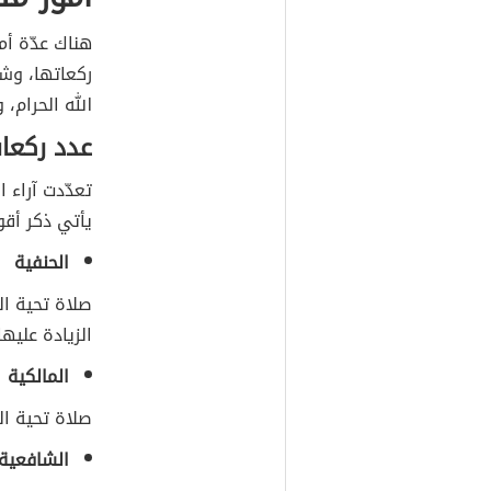
هناك عدّة أم
ركعاتها، وشر
الله الحرام، 
عدد ركعا
تعدّدت آراء 
يأتي ذكر أقو
الحنفية
صلاة تحية ال
الزيادة عليها
المالكية
صلاة تحية ا
الشافعية 