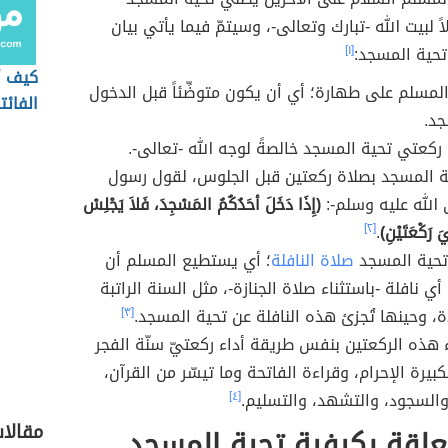
لاً لبيت الله -تبارك وتعالى-، وسيتمّ فيما يأتي بيان
تحية المسجد:
[١]
كيف أ
لمسلم على طهارة؛ أي أن يكون متوضِّئاً قبل الدخول
الفائت
جد.
 ركعتي تحية المسجد خالصةً لوجه الله -تعالى-.
ة المسجد بصلاة ركعتين قبل الجلوس، لقول رسول
 الله عليه وسلم-:
(إِذَا دَخَلَ أحَدُكُمُ المَسْجِدَ، فَلاَ يَجْلِسْ
َ رَكْعَتَيْنِ)
.
[٢]
تحية المسجد
صلاة النافلة
؛ أي يستطيع المسلم أن
أي نافلة -باستثناء صلاة الجنازة-، مثل السنة الراتبة
ة، وحينها تُجزئ هذه النافلة عن تحية المسجد.
[٣]
 هذه الركعتين بنفس طريقة أداء ركعتيّ سنّة الفجر
بيرة الإحرام، وقراءة الفاتحة وما تيسّر من القرآن،
والسجود، والتشهد، والتسليم.
[٤]
مقالا
علقة بكيفية تحية المسجد