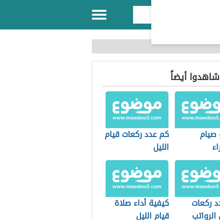
 شاهدوا أيضاً
 صيام
كم عدد ركعات قيام
اء
الليل
د ركعات
كيفية أداء صلاة
الرواتب
قيام الليل