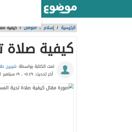
أكبر موقع عربي بالعالم
الرئيسية
/
إسلام
،
النوافل
/
كيفية صلا
كيفية صلاة ت
شيرين طق
تمت الكتابة بواسطة:
آخر تحديث:
٠٥:٤٩ ، ١٩ سبتمبر ٢٠٢٢