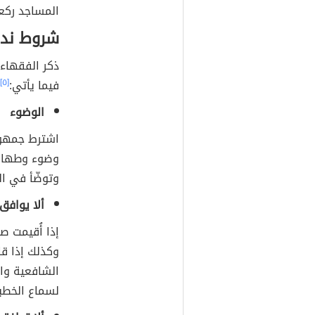
المساجد ركعت
شروط ندب
ذكر الفقهاء
فيما يأتي:
[٥]
الوضوء
اشترط جمهور
وضوء وطهارة
وتوضّأ في ال
ألا يوافق
إذا أُقيمت ص
وكذلك إذا قا
الشافعية وال
لسماع الخطب