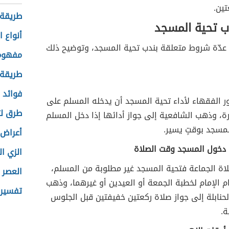
ين.
طريقة 
 تحية المسجد
أنواع 
 عدّة شروط متعلقة بندب تحية المسجد، وتوضيح ذلك
مفهوم
طريقة 
فوائد 
 الفقهاء لأداء تحية المسجد أن يدخله المسلم على
طرق لت
، وذهب الشافعية إلى جواز أدائها إذا دخل المسلم
مسجد بوقتٍ يسير.
أعراض 
 دخول المسجد وقت الصلاة
الزي ا
لاة الجماعة فتحية المسجد غير مطلوبة من المسلم،
العصر 
م الإمام لخطبة الجمعة أو العيدين أو غيرهما، وذهب
تفسير 
حنابلة إلى جواز صلاة ركعتين خفيفتين قبل الجلوس
ة.