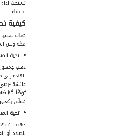
يُستحبّ أداء
ما شاء.
كيفية تحي
هناك تفصيل 
مكّة وبين ال
تحية المس
ذهب جمهور ا
للقادم إلى م
عائشة -رضي ا
تَوَضَّأَ، ثُمَّ طَ
يُصلّي ركعتين
تحية المس
ذهب الفقهاء 
للصلاة أو الع