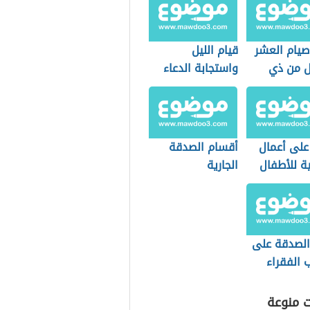
يام العشر
قيام الليل
ئل من ذي
واستجابة الدعاء
على أعمال
أقسام الصدقة
ة للأطفال
الجارية
لصدقة على
ب الفقراء
ت منوعة