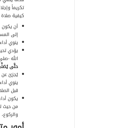
تكريماً وإجلا
كيفية صلاة 
أن يكون ا
إلى المس
ينوي أداء
يؤدي تحي
الله -صلى
حتَّى يُصَلِّي
يُجزئ عن 
ينوي أداء 
قبل الصلا
يكون أداء
من حيث تك
والركوع، 
أمور مت