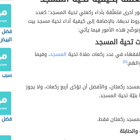
ور أخرى متعلّقة بأداء ركعتي تحية المسجد؛ كعدد
وط ندبها، بالإضافة إلى كيفية أداء تحية مسجد بيت
ونوضّح هذه الأمور فيما يأتي:
فضل ص
البيض
ت تحية المسجد
الفقهاء في عدد ركعات صلاة تحية
المسجد
، وفيما
الهم:
[٥]
سبب ص
مسجد ركعتان، والأفضل أن تؤدّى أربع ركعات، ولا يجوز
 بنيّة تحية المسجد.
فضل ص
لمسجد ركعتان فقط.
والحنابلة