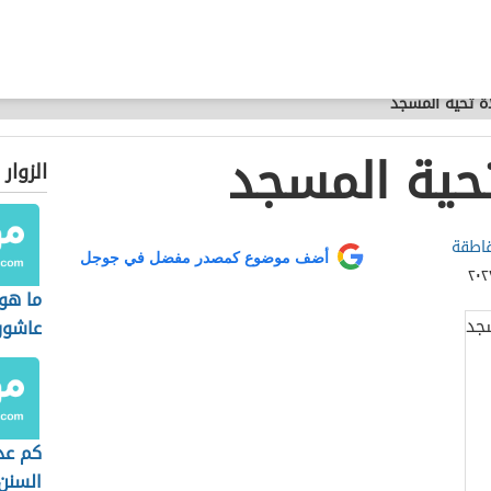
ة تحية المسجد
حية المسجد
الزوار
اطقة
أضف موضوع كمصدر مفضل في جوجل
ما هو
عاشور
كم عد
السنن 