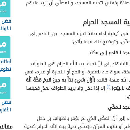
 صلاة ركعتين لتحية المسجد، وللمصلّي أن يزيد عليهم
ة المسجد الحرام
فضل ص
الأوا
في كيفية أداء صلاة تحية المسجد بين القادم إلى
الحجة
مكّي، وتوضيح ذلك فيما يأتي:
جد للقادم إلى مكة
أمثلة 
لفقهاء إلى أنّ تحية بيت الله الحرام هي الطواف
تطوعي
كة، سواءً جاء للعمرة أو الحج أو التجارة أو غيره، فعن
لله عنها- قالت:
(أَوَّلَ شيءٍ بَدَأَ به حِينَ قَدِمَ مَكَّةَ أنَّهُ
افَ بالبَيْتِ)
،
[٦]
إلا إذا دخل ولا يريد الطواف لعذرٍ فحينها
.
فضل ا
جد للمكّي
الأقار
إلى أنّ المكّي الذي لم يؤمر بالطواف بل دخل
لم أو تلاوة القرآن فيُصلّي تحية بيت الله الحرام كتحية
مقالا