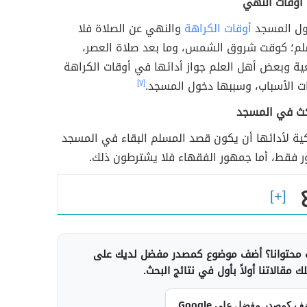
 أوقات النهي
ول المسجد
أوقات الكراهة
والنهي عن الصلاة فلا
سلم؛ كوقت شروق الشمس، وما بعد صلاة العصر،
ية وبعض أهل العلم جواز أدائها في أوقات الكراهة
ات الأسباب، وسببها دخول المسجد.
[٧]
ث في المسجد
كية لأدائها أن يكون قصد المسلم البقاء في المسجد
رور فقط، أما جمهور الفقهاء فلا يشترطون ذلك.
محتوانا؟ أضف موضوع كمصدر مفضل لديك على
 مقالاتنا أولاً بأول في نتائج البحث.
ف كمصدر مفضل على Google