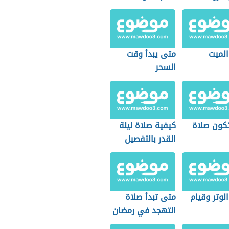
الميت
متى يبدأ وقت
السحر
كون صلاة
كيفية صلاة ليلة
القدر بالتفصيل
لوتر وقيام
متى تبدأ صلاة
التهجد في رمضان