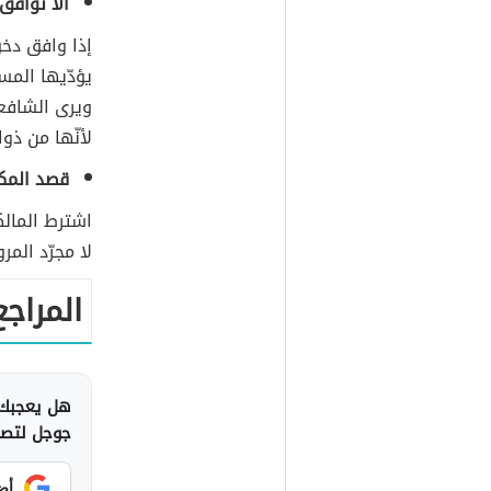
ألا توافق
إذا وافق دخ
يؤدّيها الم
ويرى الشافع
لأنّها من ذو
قصد المك
اشترط المال
لا مجرّد الم
المراجع
هل يعجبك 
جوجل لتصلك
أض