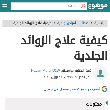
الرئيسية
/
صحة
،
أمراض جلدية
/
كيفية علاج الزوائد الجلدية
كيفية علاج الزوائد
الجلدية
Hasan Matar.U2W
تمت الكتابة بواسطة:
آخر تحديث:
٠٩:٥٤ ، ٢٢ أبريل ٢٠٢٠
أضف موضوع كمصدر مفضل في جوجل
محتويات