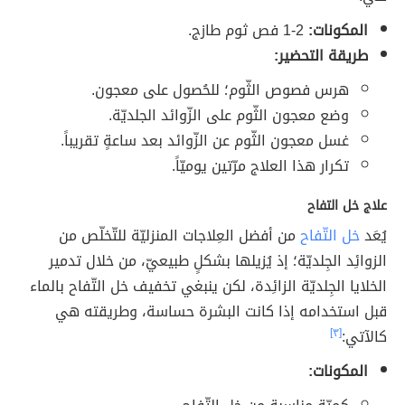
المكونات:
2-1 فص ثوم طازج.
طريقة التحضير:
هرس فصوص الثّوم؛ للحُصول على معجون.
وضع معجون الثّوم على الزّوائد الجلديّة.
غسل معجون الثّوم عن الزّوائد بعد ساعةٍ تقريباً.
تكرار هذا العلاج مرّتين يوميّاً.
علاج خل التفاح
يُعَد
خل التّفاح
من أفضل العِلاجات المنزليّة للتّخلّص من
الزوائِد الجِلديّة؛ إذ يُزيلها بشكلٍ طبيعيّ، من خلال تدمير
الخلايا الجِلديّة الزائِدة، لكن ينبغي تخفيف خل التّفاح بالماء
قبل استخدامه إذا كانت البشرة حساسة، وطريقته هي
كالآتي:
[٣]
المكونات: