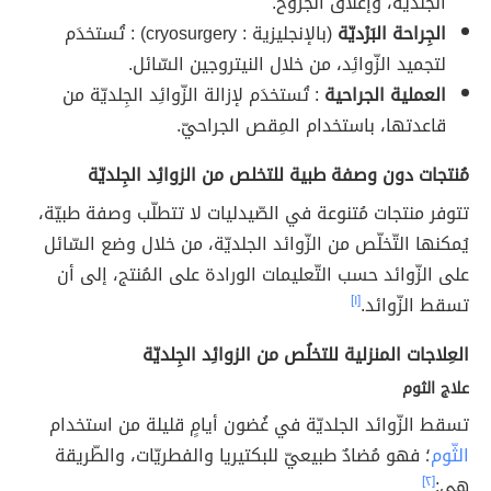
الجلديّة، وإغلاق الجُروح.
الجِراحة البَرْديّة
(بالإنجليزية : cryosurgery) : تُستخدَم
لتجميد الزّوائِد، من خلال النيتروجين السّائل.
العملية الجراحية
: تُستخدَم لإزالة الزّوائِد الجِلديّة من
قاعدتها، باستخدام المِقص الجراحيّ.
مُنتجات دون وصفة طبية للتخلص من الزوائِد الجِلديّة
تتوفر منتجات مُتنوعة في الصّيدليات لا تتطلّب وصفة طبيّة،
يُمكنها التّخلّص من الزّوائد الجلديّة، من خلال وضع السّائل
على الزّوائد حسب التّعليمات الورادة على المُنتج، إلى أن
تسقط الزّوائد.
[١]
العِلاجات المنزلية للتخلُص من الزوائِد الجِلديّة
علاج الثوم
تسقط الزّوائد الجلديّة في غُضون أيامٍ قليلة من استخدام
الثّوم
؛ فهو مُضادٌ طبيعيّ للبكتيريا والفطريّات، والطّريقة
هي:
[٢]