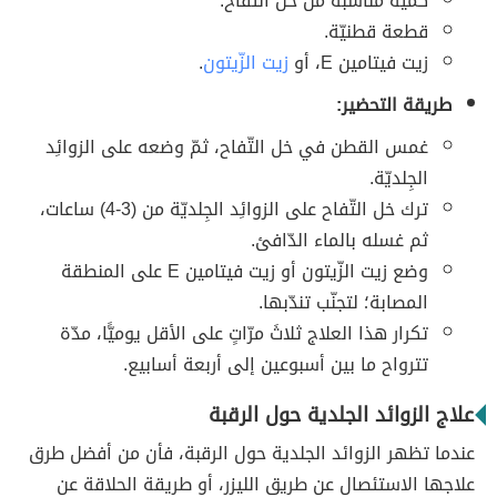
كميّة مناسبة من خل التّفاح.
قطعة قطنيّة.
زيت فيتامين E، أو
زيت الزّيتون
.
طريقة التحضير:
غمس القطن في خل التّفاح، ثمّ وضعه على الزوائِد
الجِلديّة.
ترك خل التّفاح على الزوائِد الجِلديّة من (3-4) ساعات،
ثم غسله بالماء الدّافئ.
وضع زيت الزّيتون أو زيت فيتامين E على المنطقة
المصابة؛ لتجنّب تندّبها.
تكرار هذا العلاج ثلاثَ مرّاتٍ على الأقل يوميًّا، مدّة
تترواح ما بين أسبوعين إلى أربعة أسابيع.
علاج الزوائد الجلدية حول الرقبة
عندما تظهر الزوائد الجلدية حول الرقبة، فأن من أفضل طرق
علاجها الاستئصال عن طريق الليزر، أو طريقة الحلاقة عن