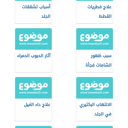
علاج فطريات
أسباب تشققات
القطط
الجلد
سبب ظهور
آثار الحبوب الحمراء
الشامات فجأة
الالتهاب البكتيري
علاج داء الفيل
في الجلد