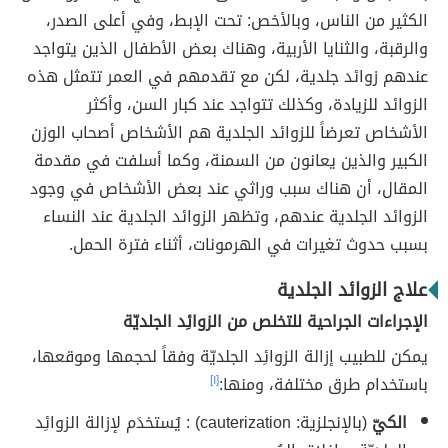
الكثير من الناس، وبالأخص: تحت الإبط، وفي أعلى الصدر،
والرقبة، والثنايا الأربية، وهناك بعض الأطفال الذين يتواجد
عندهم زوائد جلدية، لكن مع تقدمهم في العمر تتمثل هذه
الزوائد للزيادة، وكذلك تتواجد عند كبار السن، وأكثر
الأشخاص تعرضاً للزوائد الجلدية هم الأشخاص أصحاب الوزن
الكبير والذين يعانون من السمنة، وكما أسلفت في مقدمة
المقال، أن هناك سبب وراثي عند بعض الأشخاص في وجود
الزوائد الجلدية عندهم، وتظهر الزوائد الجلدية عند النساء
بسبب حدوث تغيرات في الهرمونات، أثناء فترة الحمل.
علاج الزوائد الجلدية
الإجراءات الجراحية للتخلص من الزوائِد الجلديّة
يمكن للطبيب إزالة الزوائِد الجلديّة وفقاً لحجمها وموقعها،
باستخدام طرق مختلفة، ومنها:
[١]
الكيّ
(بالإنجلزية: cauterization) : يُستخدَم لإزالة الزوائِد