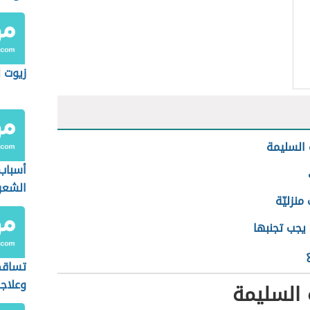
زيوت 
 السليمة
أسباب
الشعر 
نزليّة
يجب تجنبها
تساقط
وعلاج
 السليمة