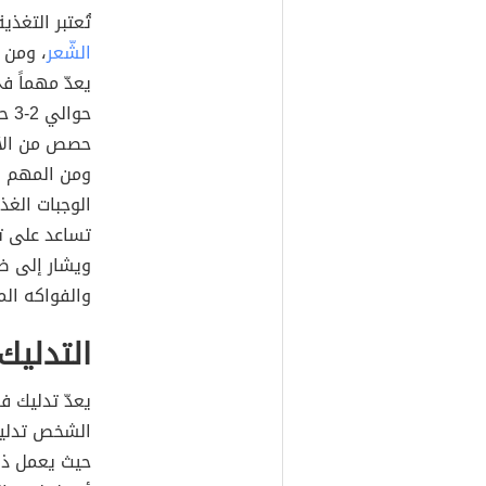
تُعتبر التغذ
الشّعر
، ومن أ
يعدّ مهماً ف
حصص من الألب
ومن المهم إض
تساعد على ت
ويشار إلى ض
والفواكه المخ
التدليك
يعدّ تدليك ف
الشخص تدليك
حيث يعمل ذل