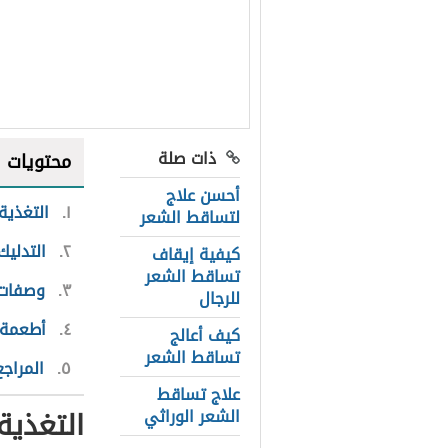
ذات صلة
محتويات
أحسن علاج
١
التغذية
لتساقط الشعر
٢
التدليك
كيفية إيقاف
تساقط الشعر
٣
وصفات م
للرجال
٤
أطعمة 
كيف أعالج
تساقط الشعر
٥
المراجع
علاج تساقط
التغذية
الشعر الوراثي