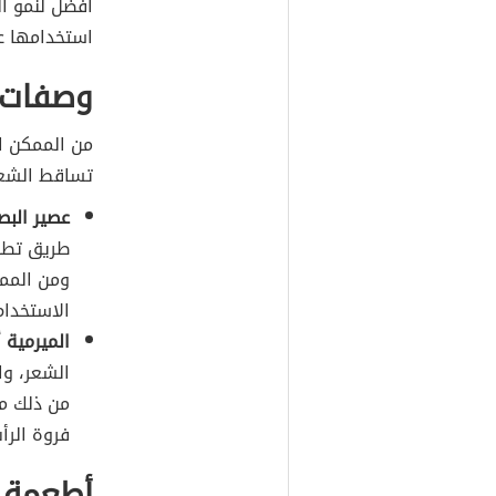
أفضل لنمو ال
استخدامها ع
وصفات م
من الممكن اع
تساقط الشعر
عصير البص
طريق تطبي
ومن المم
الاستخدام
الميرمية أ
الشعر، وا
من ذلك من
فروة الر
أطعمة 