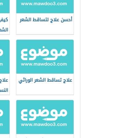
أحسن علاج لتساقط الشعر
كيفي
الشع
علاج تساقط الشعر الوراثي
علاج
النس