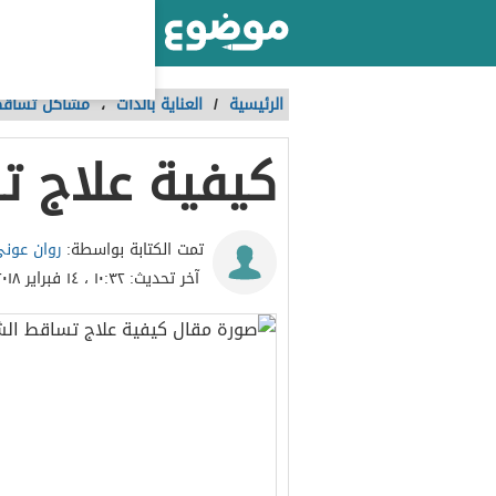
أكبر موقع عربي بالعالم
الرئيسية
/
العناية بالذات
،
مشاكل تساقط
كيفية علاج ت
روان عون
تمت الكتابة بواسطة:
آخر تحديث:
١٠:٣٢ ، ١٤ فبراير ٢٠١٨