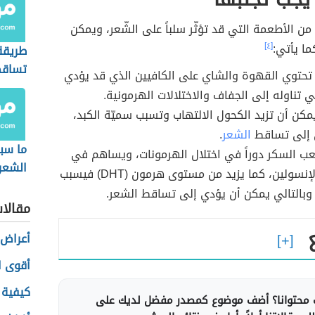
من الأطعمة التي قد تؤثّر سلباً على الشّعر، ويمكن
ا يأتي:
[٤]
طريقة
تساقط
حتوي القهوة والشاي على الكافيين الذي قد يؤدي
ي تناوله إلى الجفاف والاختلالات الهرمونية.
كن أن تزيد الكحول الالتهاب وتسبب سميّة الكبد،
ي إلى تساقط
الشعر
.
ما سب
ب السكر دوراً في اختلال الهرمونات، ويساهم في
الشعر 
مقاومة الإنسولين، كما يزيد من مستوى هرمون (DHT) فيسبب
 وبالتالي يمكن أن يؤدي إلى تساقط الشعر.
مقالا
أعراض 
أقوى ا
كيفية 
محتوانا؟ أضف موضوع كمصدر مفضل لديك على