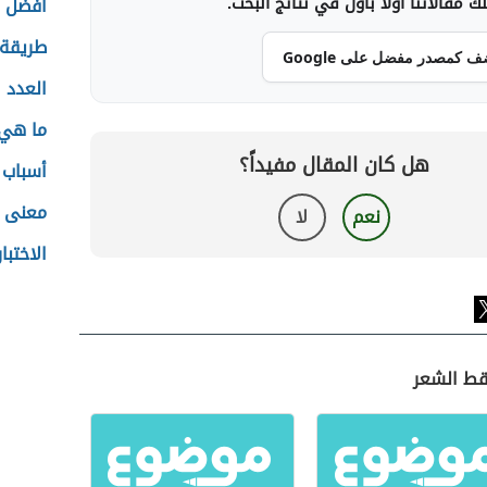
 مقالاتنا أولاً بأول في نتائج البحث.
أفضل ف
طريقة 
ف كمصدر مفضل على Google
العدد ا
ما هي 
هل كان المقال مفيداً؟
أسباب 
معنى 
نعم
لا
الاختبا
قط الشعر