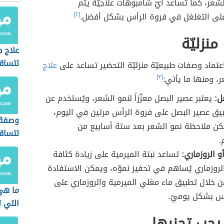
شعر، كما تساعد أيّ شامبوهات علاجيّة يتم
لى التغلغل في فروة الرأس بشكل أفضل.
[٢]
نزليّة
علاج 
لتساق
تماد وصفات طبيعيّة منزليّة التحضير تساعد على
علاج
، ومنها ما يأتي:
[٣]
ل:
يعتبر عصير البصل معزّزاً لنمو الشعر، ويُستخدم عن
ق عصير البصل على فروة الرأس مرتين في اليوم،
وصفة 
كن ملاحظة نمو الشعر بعد ستة أسابيع من
لتساق
.
و الروزماري:
تساعد نبتة الميرمية على زيادة كثافة
لروزماري يُساهم في تحفيز نموّه، ويمكن الاستفادة
 خلال تطبيق ماء مغلي الميرمية والروزماري على
ما هي
أس بشكل يوميّ.
التي 
الشعر
يجب تجنبها