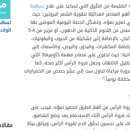
ية السّليمة من الطّرق التي تساعد على علاج
تساقط
هم العناصر الغذائيّة لتقوية الشعر البروتين؛ حيث
ي تعزيز نموّه، وتشكّل الحصة اليومية الموصى بها
تساقط
الولاد
حوالي 2-3 حصص من اللحوم الخالية من الدهون، أو مزيج من 4-5
ان، بالإضافة إلى تشكيلة من الحبوب والبقوليات،
افة المكسّرات، والبذور، والبيض، والأسماك إلى
الوجبات الغذائية؛ حيث تحتوي على مصادر مهمة كأوميغا3 التي
قليل الالتهاب وجعل فروة الرأس أكثر صحة، كما
رورة مراعاة تناول ست إلى عشر حصص من الخضراوات
تلفة يومياً.
[١]
روة الرأس من أهمّ الطرق لتحفيز نموّه، فيجب على
 فروة الرأس أثناء الاستحمام بعد وضع الشامبو،
ك على تحسين تدفّق الدم لفروة الرأس، ويخلق بيئة
مقالات