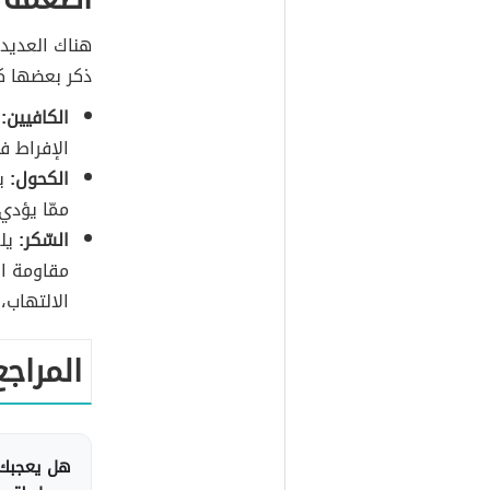
هناك العديد 
ذكر بعضها كم
الكافيين:
ت
الإفراط ف
الكحول:
يم
ممّا يؤد
السّكر:
يلع
الالتهاب،
المراجع
هل يعجبك 