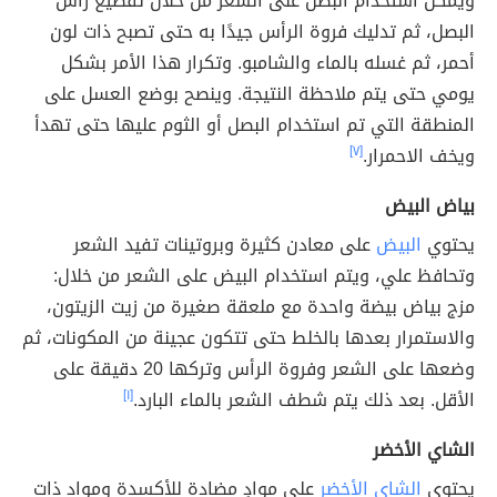
ويمكن استخدام البصل على الشعر من خلال تقطيع رأس
البصل، ثم تدليك فروة الرأس جيدًا به حتى تصبح ذات لون
أحمر، ثم غسله بالماء والشامبو. وتكرار هذا الأمر بشكل
يومي حتى يتم ملاحظة النتيجة. وينصح بوضع العسل على
المنطقة التي تم استخدام البصل أو الثوم عليها حتى تهدأ
ويخف الاحمرار.
[٧]
بياض البيض
يحتوي
البيض
على معادن كثيرة وبروتينات تفيد الشعر
وتحافظ علي، ويتم استخدام البيض على الشعر من خلال:
مزج بياض بيضة واحدة مع ملعقة صغيرة من زيت الزيتون،
والاستمرار بعدها بالخلط حتى تتكون عجينة من المكونات، ثم
وضعها على الشعر وفروة الرأس وتركها 20 دقيقة على
الأقل. بعد ذلك يتم شطف الشعر بالماء البارد.
[١]
الشاي الأخضر
يحتوي
الشاي الأخضر
على موادٍ مضادة للأكسدة ومواد ذات