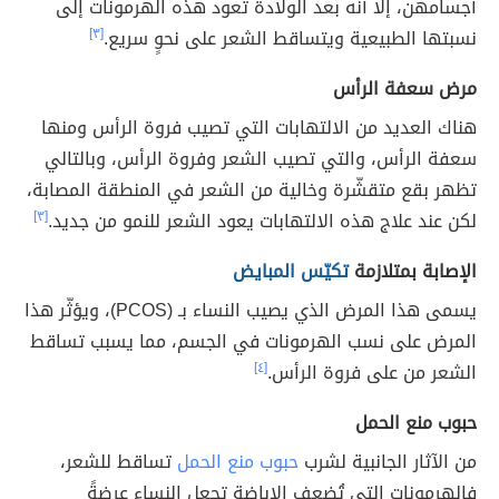
أجسامهن، إلا أنه بعد الولادة تعود هذه الهرمونات إلى
نسبتها الطبيعية ويتساقط الشعر على نحوٍ سريع.
[٣]
مرض سعفة الرأس
هناك العديد من الالتهابات التي تصيب فروة الرأس ومنها
سعفة الرأس، والتي تصيب الشعر وفروة الرأس، وبالتالي
تظهر بقع متقشّرة وخالية من الشعر في المنطقة المصابة،
لكن عند علاج هذه الالتهابات يعود الشعر للنمو من جديد.
[٣]
الإصابة بمتلازمة
تكيّس المبايض
يسمى هذا المرض الذي يصيب النساء بـ (PCOS)، ويؤثّر هذا
المرض على نسب الهرمونات في الجسم، مما يسبب تساقط
الشعر من على فروة الرأس.
[٤]
حبوب منع الحمل
من الآثار الجانبية لشرب
حبوب منع الحمل
تساقط للشعر،
فالهرمونات التي تُضعف الإباضة تجعل النساء عرضةً