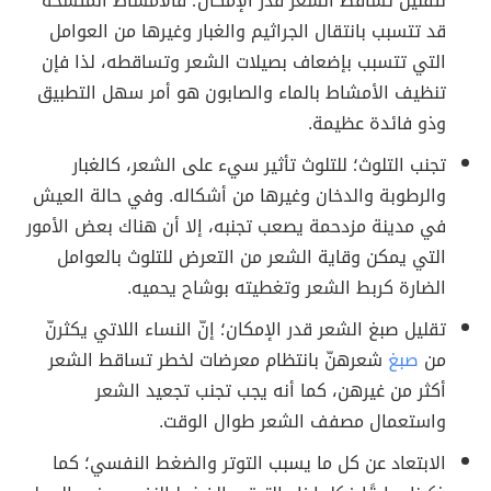
لتقليل تساقط الشعر قدر الإمكان؛ فالأمشاط المتسخة
قد تتسبب بانتقال الجراثيم والغبار وغيرها من العوامل
التي تتسبب بإضعاف بصيلات الشعر وتساقطه، لذا فإن
تنظيف الأمشاط بالماء والصابون هو أمر سهل التطبيق
وذو فائدة عظيمة.
تجنب التلوث؛ للتلوث تأثير سيء على الشعر، كالغبار
والرطوبة والدخان وغيرها من أشكاله. وفي حالة العيش
في مدينة مزدحمة يصعب تجنبه، إلا أن هناك بعض الأمور
التي يمكن وقاية الشعر من التعرض للتلوث بالعوامل
الضارة كربط الشعر وتغطيته بوشاح يحميه.
تقليل صبغ الشعر قدر الإمكان؛ إنّ النساء اللاتي يكثرنّ
من
صبغ
شعرهنّ بانتظام معرضات لخطر تساقط الشعر
أكثر من غيرهن، كما أنه يجب تجنب تجعيد الشعر
واستعمال مصفف الشعر طوال الوقت.
الابتعاد عن كل ما يسبب التوتر والضغط النفسي؛ كما