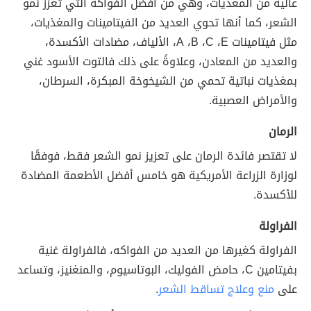
عالية من المغذيات، وهي من أفضل الفواكه التي تعزز نمو
الشعر، كما أنها تحوي العديد من الفيتامينات والمغذيات،
مثل فيتامينات A ،B ،C ،E، الألياف، مضادات الأكسدة،
والعديد من المعادن، وعلاوةً على ذلك فالتوت الأسود غني
بمغذيات نباتية تحمي من الشيخوخة المبكرة، السرطان،
والأمراض العصبية.
الرمان
لا تقتصر فائدة الرمان على تعزيز نمو الشعر فقط، فوفقًا
لوزارة الزراعة الأمريكية هو خامس أفضل الأطعمة المضادة
للأكسدة.
الفراولة
الفراولة كغيرها من العديد من الفواكه، فالفراولة غنية
بفيتامين C، حامض الفوليك، البوتاسيوم، والمنغنيز، وتساعد
على
منع وعلاج تساقط الشعر
.