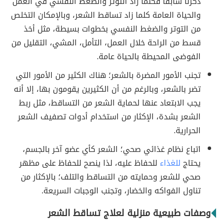
ذكرنا سابقًا فكلما زاد التوتر والضغط النفسي في العمل
والحياة العامة كلما زاد تساقط الشعر، وبالإمكان التخلص
من التوتر والضغط النفسي بخطوات بسيطة، مثل أخذ
قسط من الراحة خلال العمل، التأمل، المشي، التقليل من
الفوضى المحيطة بالحياة عامة.
تجنب الأمور المضرة بالشعر؛ هناك الكثير من الأمور التي
تضر بالشعر، وبالرغم من أن الكثيرين يقومون بها، إلا أنه
يجب الابتعاد عنها لحماية الشعر من التساقط، مثل ربط
الشعر بشدة، الإكثار من استخدام أدوات تصفيف الشعر
الحرارية.
اتباع نظام غذائي صحي؛ الشعر كأي عضو آخر بالجسم،
يحتاج
للغذاء
للحفاظ عليه، لذا ينصح للحفاظ على مظهر
صحي للشعر وحمايته من التساقط والتلف؛ بالإكثار من
تناول الفواكه والخضار، وتجنب الوجبات السريعة.
وصفات طبيعية منزلية لعلاج تساقط الشعر