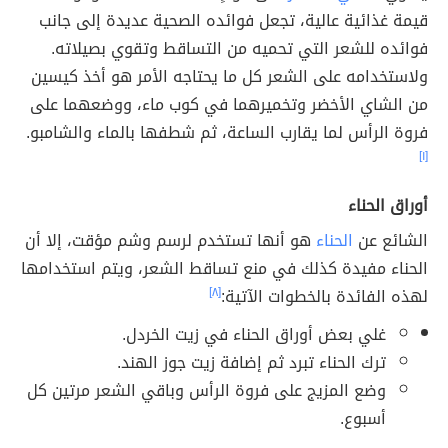
قيمة غذائية عالية، تجعل فوائده الصحية عديدة إلى جانب
فوائده للشعر التي تحميه من التساقط وتقوي بصيلاته.
ولاستخدامه على الشعر كل ما يحتاجه الأمر هو أخذ كيسين
من الشاي الأخضر وتخميرهما في كوب ماء، ووضعهما على
فروة الرأس لما يقارب الساعة، ثم شطفها بالماء والشامبو.
[١]
أوراق الحناء
الشائع عن
الحناء
هو أنها تستخدم لرسم وشم مؤقت، إلا أن
الحناء مفيدة كذلك في منع تساقط الشعر، ويتم استخدامها
لهذه الفائدة بالخطوات الآتية:
[٨]
غلي بعض أوراق الحناء في زيت الخردل.
ترك الحناء تبرد ثم إضافة زيت جوز الهند.
وضع المزيج على فروة الرأس وباقي الشعر مرتين كل
أسبوع.