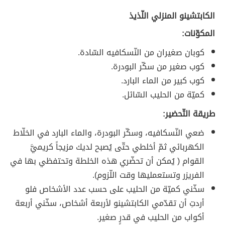
الكابتشينو المنزلي اللّذيذ
المكوّنات:
كوبان صغيران من النّسكافيه السّادة.
كوب صغير من سكّر البودرة.
كوب كبير من الماء البارد.
كميّة من الحليب السّائل.
طريقة التّحضير:
ضعي النّسكافيه، وسكّر البودرة، والماء البارد في الخلّاط
الكهربائي ثمّ أخلطي حتّى يُصبح لديك مزيجاً كريميَّ
القوام ( يُمكن أن تحضّري هذه الخلطة وتحتفظي بها في
الفريزر وتستعمليها وقت اللّزوم).
سخّني كميّة من الحليب على حسب عدد الأشخاص فلو
أردتِ أن تقدّمي الكابتشينو لأربعة أشخاص، سخّني أربعة
أكواب من الحليب في قدرٍ صغير.