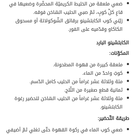
ضعي ملعقة من الخليط الكريميّة المحضّرة وضعيها في
قاعِ كلِّ كوبٍ، ثمّ صبي الحليب السّاخن فوقه.
زيّني كوب الكابتشينو برقائق الشّوكولاتة أو مسحوق
الكاكاو وقدّميه على الفور.
الكابتشينو البارد
المكوّنات:
ملعقة كبيرة من قهوة المطحونة.
كوبٌ واحدٌ من الماء.
مئة وثلاثة عشر غراماً من الحليب كامل الدّسم.
ثمانية قطع صغيرة من الثّلج.
مئة وثلاثة عشر غراماً من الحليب السّاخن لتحضير رغوة
الكابتشينو.
طريقة التّحضير:
ضعي كوب الماء في ركوة القهوة حتّى تغلي ثمّ أضيفي