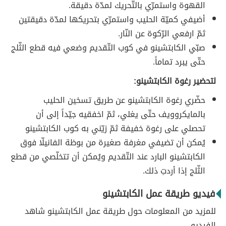
القهوة واستمرّي بالتّحريك لمدّة دقيقة.
أضيفي كميّة الحليب واستمرّي بتحريكها لمدّة دقيقتين
ثمّ ارفعي الرّكوة عن النّار.
صبّي الكابتشينو في كوب التّقديم وضعي فيه قطع الثّلج
حتّى يبرد تماماً.
لتحضير رغوة الكابتشينو:
حضّري رغوة الكابتشينو عن طريق تسخين الحليب
بالمايكروويف حتّى يغلي، ثمّ اخفقيه جيّداً إلى أن
تحصلي على رغوة خفيفة ثمّ زيّني به كوب الكابتشينو
يُمكن أن تضيفي مغرفة صغيرة من بوظة الفانيلّا فوق
الكابتشينو البارد عند التّقديم ويُمكن أن تتخلّصي من قطع
الثّلج إذا أردتِ ذلك.
فيديو طريقة عمل الكابتشينو
للمزيد من المعلومات حول طريقة عمل الكابتشينو شاهد
الفيديو.