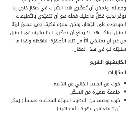
وجميلة، ويُمكن أن تُحضّري هذا الشّراب في جهازٍ خاصٍ إذا
توفّر لديكِ فكلُّ ما عليك فعلُه هو أن تتقيّدي بالتّعليمات
الموجودة على الجّهاز، ولكن سعرُه مُكلِفٌ وغير عمليٌّ لربّة
المنزل، ولكن هذا لا يمنع أن تحضّري الكابتشينو في المنزل
من غير أن تمتلكي أيّاً من تلك الأجهزة الباهظة وهذا ما
سنبيّنه لكِ في هذا المقال.
الكابتشينو السّريع
المكوّنات:
كوبٌ من الحليب الخالي من الدّسم.
ملعقةٌ صغيرةٌ من السكّر.
كوب ونصف من القهوة القويّة المحضّرة مسبقاً ( يُمكن
أن تستعملي قهوة النّسكافيه).