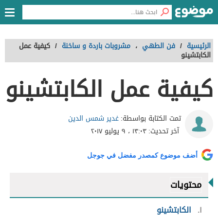
الرئيسية
/
فن الطهي
،
مشروبات باردة و ساخنة
/
كيفية عمل
الكابتشينو
كيفية عمل الكابتشينو
غدير شمس الدين
تمت الكتابة بواسطة:
آخر تحديث:
١٣:٠٣ ، ٩ يوليو ٢٠١٧
أضف موضوع كمصدر مفضل في جوجل
محتويات
١
الكابتشينو