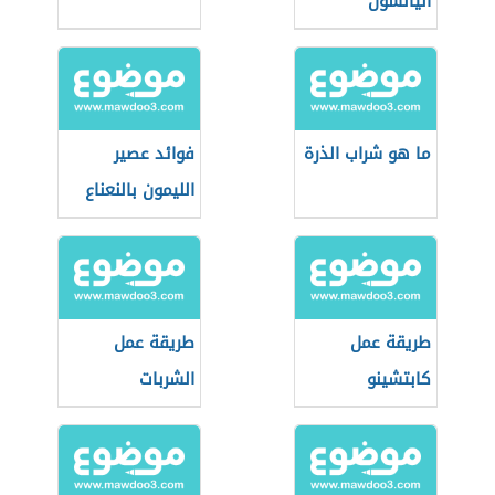
اليانسون
ما هو شراب الذرة
فوائد عصير
الليمون بالنعناع
طريقة عمل
طريقة عمل
كابتشينو
الشربات