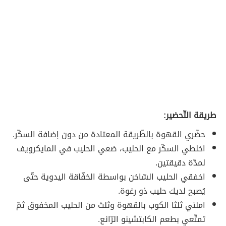
طريقة التّحضير:
حضّري القهوة بالطّريقة المعتادة من دون إضافة السكّر.
اخلطي السكّر مع الحليب، ضعي الحليب في المايكرويف
لمدّة دقيقتين.
اخفقي الحليب السّاخن بواسطة الخفّاقة اليدوية حتّى
يُصبح لديك حليب ذو رغوة.
املئي ثلثا الكوب بالقهوة وثلث من الحليب المخفوق ثمّ
تمتّعي بطعم الكابتشينو الرّائع.