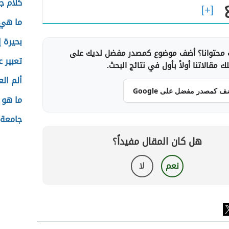
كلام ج
ما هي 
بحيرة إ
محتوانا؟ أضف موضوع كمصدر مفضل لديك على
تعبير ع
 مقالاتنا أولاً بأول في نتائج البحث.
ألم ال
ف كمصدر مفضل على Google
ما هو 
جامعة 
هل كان المقال مفيداً؟
نعم
لا