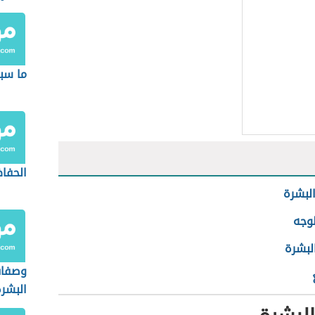
ما سب
الحفا
لبشرة
وجه
لبشرة
وصفات
البشر