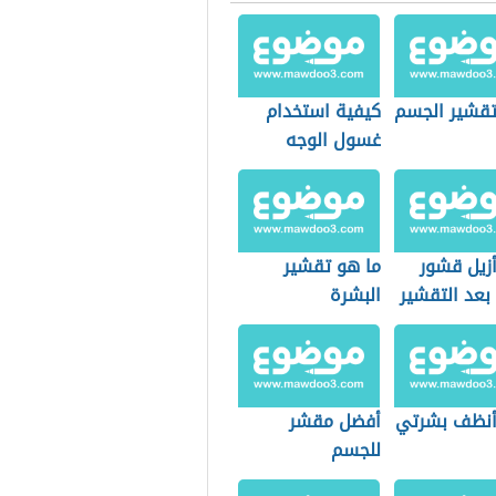
قشير الجسم
كيفية استخدام
غسول الوجه
زيل قشور
ما هو تقشير
بعد التقشير
البشرة
نظف بشرتي
أفضل مقشر
للجسم