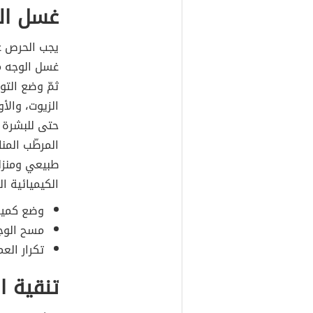
غسل ال
يجب الحرص 
غسل الوجه مر
ثمّ وضع التون
الزيوت، والأو
حتى للبشرة
المرطّب المن
طبيعي ومنزلي
الكيميائية ا
وضع كمية
مسح الوجه
تكرار العم
تنقية ا