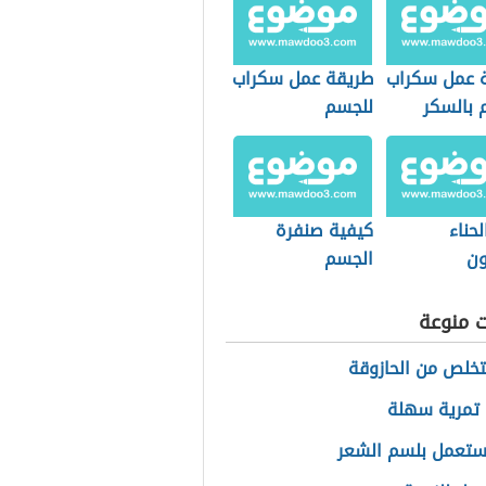
 عمل سكراب
طريقة عمل سكراب
 بالسكر
للجسم
لحناء
كيفية صنفرة
ون
الجسم
ت منوعة
خلص من الحازوقة
تمرية سهلة
ستعمل بلسم الشعر