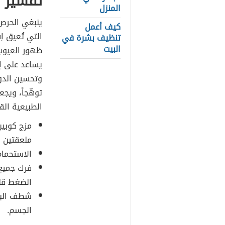
تقشير ا
المنزل
ينبغي الحر
كيف أعمل
التي تُعيق إ
تنظيف بشرة في
البيت
ظهور العيوب
يساعد على إز
وتحسين الدور
توهّجاً، ويجعل
الطبيعية ال
مزج كوبين
ملعقتين إ
الاستحمام
فرك جميع 
الضغط قليل
شطف البش
الجسم.