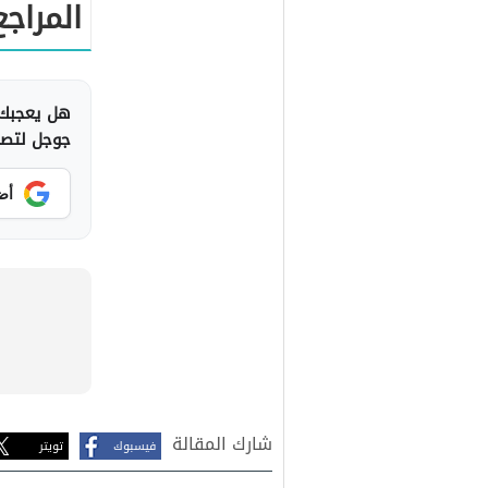
المراجع
هل يعجبك 
جوجل لتصلك
أض
شارك المقالة
فيسبوك
تويتر