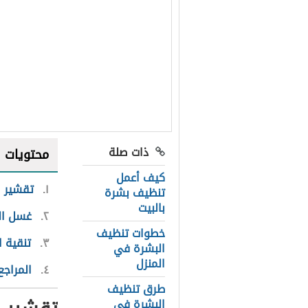
ذات صلة
محتويات
كيف أعمل
١
تقشير ا
تنظيف بشرة
بالبيت
٢
غسل ال
خطوات تنظيف
٣
تنقية ا
البشرة في
المنزل
٤
المراجع
طرق تنظيف
البشرة في