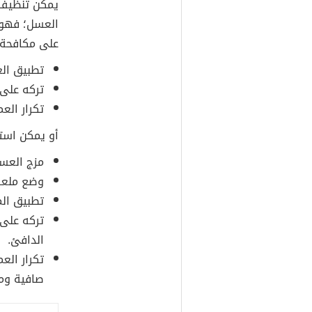
يمكن تنظي
العسل؛ فهو 
على مكافحة 
تطبيق ال
تركه على
تكرار العم
أو يمكن است
مزج العسل
وضع ملعقة
تطبيق الم
الدافئ.
تكرار الع
صافية وم