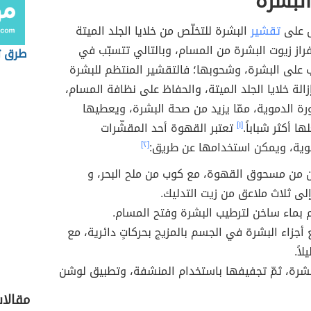
لبشرة
ص على
تقشير
البشرة للتخلّص من خلايا الجلد الميتة
فراز زيوت البشرة من المسام، وبالتالي تتسبّب في
طرق ت
 على البشرة، وشحوبها؛ فالتقشير المنتظم للبشرة
الة خلايا الجلد الميتة، والحفاظ على نظافة المسام،
ة الدموية، ممّا يزيد من صحة البشرة، ويعطيها
ها أكثر شباباً.
[١]
تعتبر القهوة أحد المقشّرات
قوية، ويمكن استخدامها عن طريق:
[٢]
 من مسحوق القهوة، مع كوب من ملح البحر، و
لى ثلاث ملاعق من زيت التدليك.
 بماء ساخن لترطيب البشرة وفتح المسام.
أجزاء البشرة في الجسم بالمزيج بحركاتٍ دائرية، مع
اً.
رة، ثمّ تجفيفها باستخدام المنشفة، وتطبيق لوشن
مقالات