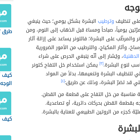
وجه
على تنظيف
وترطيب
البشرة بشكل يومي؛ حيث ينبغي
ّتين يومياً، صباحاً ومساءً قبل الذهاب إلى النوم، ومن
طرق ت
ر والمرطّب على البشرة؛ فالتونر يساعد على إزالة آثار
ساخ، وآثار المكياج، والترطيب من الأمور الضرورية
الدهنية
، ويُشار إلى أنّه يَنبغي الحرص على شراء
اسب لنوع البشرة.
[٣]
يمكن استخدام خل التفاح كتونر
 لتنظيف البشرة وتنعيمها، بدلاً من المواد
كيف أ
لتي قد تضرّ البشرة، وذلك عن طريق:
[٤]
الوجه 
 مناسبة من خل التفاح على قطعة من القطن.
 بقطعة القطن بحركات دائرية، أو تصاعدية.
ليّة كجزء من الروتين الطبيعي للعناية بالبشرة.
كيف أ
لبشرة