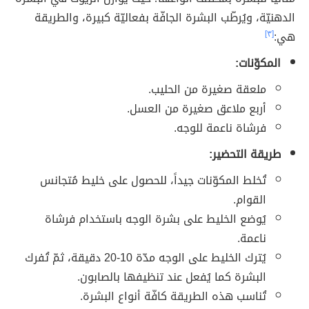
الدهنيّة، ويُرطّب البشرة الجافّة بفعاليّة كبيرة، والطريقة
هي:
[٣]
المكوّنات:
ملعقة صغيرة من الحليب.
أربع ملاعق صغيرة من العسل.
فرشاة ناعمة للوجه.
طريقة التحضير:
تُخلط المكوّنات جيداً، للحصول على خليط مُتجانس
القوام.
يُوضع الخليط على بشرة الوجه باستخدام فرشاة
ناعمة.
يُترك الخليط على الوجه مدّة 10-20 دقيقة، ثمّ تُفرك
البشرة كما يُفعل عند تنظيفها بالصابون.
تُناسب هذه الطريقة كافّة أنواع البشرة.