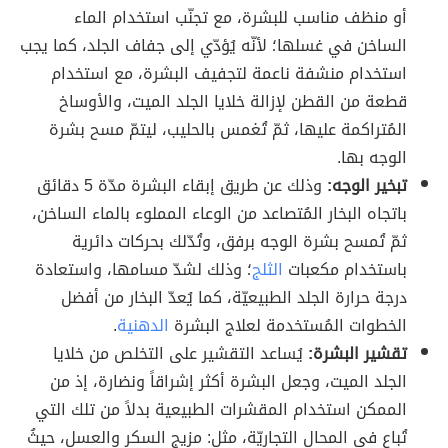
أو منظف مناسب للبشرة، مع تجنّب استخدام الماء
الساخن في غسلها؛ لأنّه يُؤدّي إلى جفاف الجلد، كما يجب
استخدام منشفة ناعمة لتجفيف البشرة، مع استخدام
قطعة من القطن لإزالة خلايا الجلد الميت، والأوساخ
المُتراكمة عليها، ثمّ تُغمس بالحليب، ليتمّ مسح بشرة
الوجه بها.
تبخير الوجه:
وذلك عن طريق إبقاء البشرة مدّة 5 دقائق
باتجاه البخار المُتصاعد من الوعاء المملوء بالماء الساخن،
ثمّ تُمسح بشرة الوجه برفق، وتُدّلك بحركات دائرية
باستخدام مكعبات
الثلج
؛ وذلك لشدّ مسامها، واستعادة
درجة حرارة الجلد الطبيعيّة، كما يُعدّ البخار من أفضل
الخطوات المُستخدمة لعلاج البشرة
الدهنية
.
تقشير البشرة:
يُساعد التقشير على التخلص من خلايا
الجلد الميت، وجعل البشرة أكثر إشراقاً ونضارة، إذ من
الممكن استخدام المقشرات الطبيعية بدلاً من تلك التي
تُباع في المحال التجاريّة، مثل: مزيج السكر والعسل، حيثُ