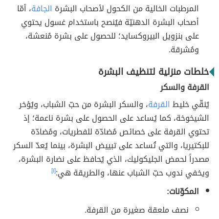
المرطبات الخالية من الكحول لأصحاب البشرة
الجافة
، أمّا
أصحاب البشرة الدهنيّة فيُنصح باستخدام غسول يحتوي
على بنزويل البيروكسايد؛ للحصول على بشرة مُنعشة،
ومُشرقة.
خلطات منزلية لتنظيف البشرة
القرفة والسكر
يُنقّي خليط
القرفة
، والسكر البشرة من حبّ الشباب، ويُؤخر
الشيخوخة، كما يُساعد على الحصول على بشرة ناعمة؛ إذ
تحتوي القرفة على خصائص مُضادّة للفطريات، ومُضادّة
للبكتيريا، والتي تُساعد على تبييض البشرة، بينما يُعدّ السكر
مصدراً لحمض الجليكوليك، الذي يُحافظ على نضارة البشرة،
ويخفي ندوب حبّ الشباب عنها، والطريقة هي:
[١]
المكوّنات:
نصف ملعقة صغيرة من القرفة.