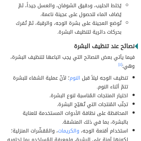
يُخلط الحليب، ودقيق الشوفان، والعسل جيداً، ثمّ
يُضاف الماء للحصول على عجينة ناعمة.
تُوضع العجينة على بشرة الوجه، والرقبة، ثمّ تُفرك
بحركات دائرية لتنظيف البشرة.
نصائح عند تنظيف البشرة
فيما يأتي بعض النصائح التي يجب اتباعها لتنظيف البشرة،
وهي:
[٤]
تنظيف الوجه ليلاً قبل
النوم
؛ لأنّ عملية الشفاء للبشرة
تتمّ أثناء النوم.
اختيار المنتجات المُناسبة لنوع البشرة.
تجنّب المُنتجات التي تُهيّج البشرة.
المحافظة على نظافة الأدوات المستخدمة للعناية
بالبشرة، بما في ذلك المنشفة.
استخدام أقنعة الوجه،
والكريمات
، والمُقشّرات المنزلية؛
لكونها آمنة على البشرة، ولمعرفة المُستخدم بما تحتويه