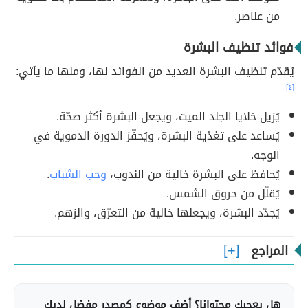
من عناصر.
فوائد تنظيف البشرة
يُقدّم تنظيف البشرة العديد من الفوائد لها، ومنها ما يأتي:
[٤]
يُزيل خلايا الجلد الميت، ويجعل البشرة أكثر صحّة.
يُساعد على تغذية البشرة، ويُحفّز الدورة الدموية في
الوجه.
يُحافظ على البشرة خالية من الندوب،
وحب الشباب
.
يُقلّل من حروق الشمس.
يُجدّد البشرة، ويجعلها خالية من التعرّق، والزهم.
المراجع
هل يعجبك محتوانا؟ أضف موضوع كمصدر مفضل لديك