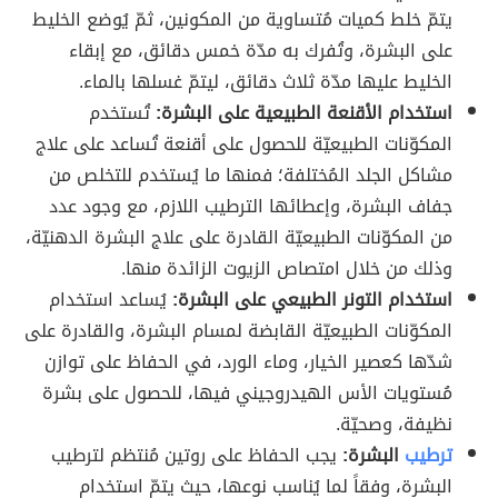
يتمّ خلط كميات مُتساوية من المكونين، ثمّ يُوضع الخليط
على البشرة، وتُفرك به مدّة خمس دقائق، مع إبقاء
الخليط عليها مدّة ثلاث دقائق، ليتمّ غسلها بالماء.
استخدام الأقنعة الطبيعية على البشرة:
تُستخدم
المكوّنات الطبيعيّة للحصول على أقنعة تُساعد على علاج
مشاكل الجلد المُختلفة؛ فمنها ما يُستخدم للتخلص من
جفاف البشرة، وإعطائها الترطيب اللازم، مع وجود عدد
من المكوّنات الطبيعيّة القادرة على علاج البشرة الدهنيّة،
وذلك من خلال امتصاص الزيوت الزائدة منها.
استخدام التونر الطبيعي على البشرة:
يُساعد استخدام
المكوّنات الطبيعيّة القابضة لمسام البشرة، والقادرة على
شدّها كعصير الخيار، وماء الورد، في الحفاظ على توازن
مُستويات الأس الهيدروجيني فيها، للحصول على بشرة
نظيفة، وصحيّة.
ترطيب
البشرة:
يجب الحفاظ على روتين مُنتظم لترطيب
البشرة، وفقاً لما يُناسب نوعها، حيث يتمّ استخدام