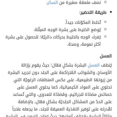
نصف ملعقة صغيرة من
السكر
.
طريقة التحضير:
تُخلط المكوّنات جيداً.
يُوضع الخليط على بشرة الوجه المبلّلة.
يُفرك الوجه بالخليط بحركات دائريّة؛ للحصول على بشرة
أكثر نعومة، وصحة.
العسل
يُنظف
العسل
البشرة بشكلٍ فعّال؛ حيثُ يقوم بإزالة
الأوساخ، والشوائب المُتراكمة على الجلد دون تجريد البشرة
من زيوتها الطبيعية، على عكس المنظفات الرغويّة التي
تحتوي على المواد الكيميائية، كما يحتوي العسل على
خصائص مضادّة للجراثيم، ومُضادّة للعدوى، والتي تُساعد
على الحدّ من المشاكل الجلديّة بشكلٍ فعّال، بالإضافة
لقُدرته على توفير التغذية العميقة للجلد، ما يجعله علاجاً
مثاليّاً للبشرة بمُختلف أنواعها؛ حيثُ يُوازن الزيوت في البشرة