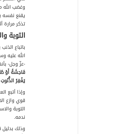
وغضب الله م
يقنع نفسه بك
تذكر مرارة أث
التوبة وا
باتباع الذنب ب
الله عليه وس
-عزّ وجل- بأ
فَاحِشَةً أَوْ ظَل
يَغْفِرُ الذُّنُوبَ 
وإذا أتبع الع
قوي وازع الا
التوبة والاس
ندمه.
وذلك بدليل ق