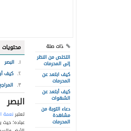
ذات صلة
محتويات
التخلص من النظر
١
البصر
إلى المحرمات
٢
كيف أبت
كيف ابتعد عن
المحرمات
٣
المراجع
كيف أبتعد عن
الشهوات
البصر
دعاء التوبة من
تعتبر
نعمة ال
مشاهدة
المحرمات
عباده؛ حيث ي
الأرض والسم