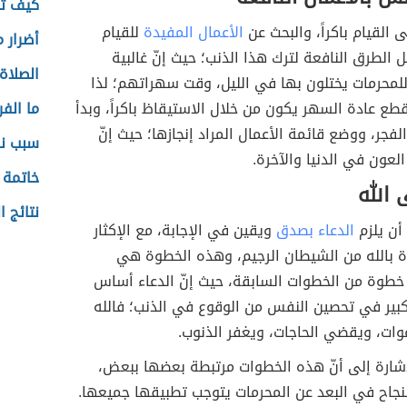
كيف ت
 القيام باكراً، والبحث عن
الأعمال المفيدة
للقيام
أضرار 
 الطرق النافعة لترك هذا الذنب؛ حيث إنّ غالبية
الصلاة
لمحرمات يختلون بها في الليل، وقت سهراتهم؛ لذا
قطع عادة السهر يكون من خلال الاستيقاظ باكراً، وبدأ
ما الف
لفجر، ووضع قائمة الأعمال المراد إنجازها؛ حيث إنّ
سبب نز
عون في الدنيا والآخرة.
خاتمة ع
 الله
نتائج 
أن يلزم
الدعاء بصدق
ويقين في الإجابة، مع الإكثار
ة بالله من الشيطان الرجيم، وهذه الخطوة هي
خطوة من الخطوات السابقة، حيث إنّ الدعاء أساس
بير في تحصين النفس من الوقوع في الذنب؛ فالله
وات، ويقضي الحاجات، ويغفر الذنوب.
لإشارة إلى أنّ هذه الخطوات مرتبطة بعضها ببعض،
لنجاح في البعد عن المحرمات يتوجب تطبيقها جميعها.