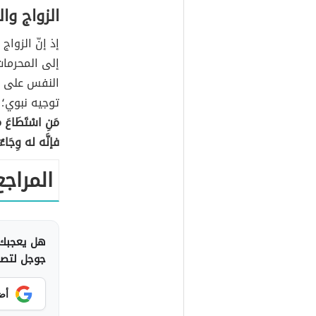
الزواج وا
إذ إنّ الزوا
إلى المحرما
النفس على ا
توجيه نبوي؛ 
مَنِ اسْتَطَاعَ مِ
فإنَّه له وِجَاءٌ
المراجع
هل يعجبك 
جوجل لتصلك
أض