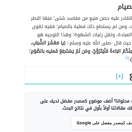
لصيام
ج للقادر عليه حصن منيع من مفاسد شتى؛ منها النطر
ت، ومن لم يستطع ذلك فعليه بالصيام؛ ففيه تقوى
لعبادة، وتقل رغبات الشهوة؛ وهذا التوجيه هو
حيث قال -صلى الله عليه وسلم-:
(يا مَعْشَرَ الشَّبَابِ،
نْكُمُ البَاءَةَ فَلْيَتَزَوَّجْ، ومَن لَمْ يَسْتَطِعْ فَعليه بالصَّوْمِ؛
)
.
[٦]
محتوانا؟ أضف موضوع كمصدر مفضل لديك على
 مقالاتنا أولاً بأول في نتائج البحث.
ف كمصدر مفضل على Google