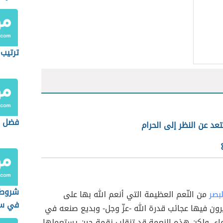
ترتيب 
فضل ا
عد عن النظر إلى الحرام
شروط 
بصر
من النّعم العظيمة التي أنعم الله بها على
في سب
رون فيها عجائب قدرة الله -عزّ وجل- وبديع صنعه في
اء، ولكن هذه النعمة قد تنقلب نقمة حين يستعملها