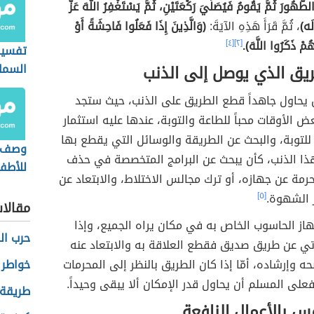
لطُّهُورَ ثُمَّ يَقُومُ فَيُصَلِّيَ رَكْعَتَيْنِ، ثُمَّ يَسْتَغْفِرُ اللَّهَ عَزَّ
لَه)
، ثُمَّ قَرَأَ هَذِهِ الآيَةَ:
(وَالَّذِينَ إِذَا فَعَلُوا فَاحِشَةً أَوْ
ُمْ ذَكَرُوا اللَّهَ).
[٢]
[٤]
تفسير
السمك
يق الذي يوصل إلى الذنب
 يحاول جاهداً قطع الطريق على الذنب، حيث ستجد
الأوقات محباً للطاعة والتوبة، عندها عليه استثمار
لتوبة، والبحث عن الطريقة والوسائل التي يقطع بها
وصف ع
ذا الذنب، كأن يبحث عن البرامج المتخصصة في حذف
للأطف
رمة عن جهازه، أو ترك مجالس الاختلاط، والابتعاد عن
ر الشهوة.
[٥]
مقالا
از الحاسوب الخاص به في مكان يراه الجميع، وإذا
حرب ال
تي عن طريق صديق فقطع العلاقة به والابتعاد عنه
ه وإرشاده، أمّا إذا كان الطريق بالنظر إلى المحرمات
خواطر 
على المسلم أن يحاول قدر الإمكان ألا يبقى وحيداً.
طريقة
س بالأعمال النافعة