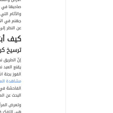
صاحبها في ال
والآثام التي
جهنم في الآ
عن النظر إلى 
كيف أبت
ترسيخ كر
إنّ الطريق ن
يقنع العبد ن
الفوز بجنة ا
مشاهدة الم
الفاحشة في 
البحث عن الم
وتعرض المرأة
هي التفكر ف