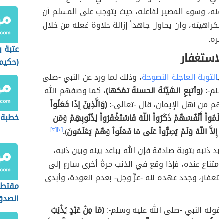
نه، وسوء المصير لفاعله، حيث يتوجب على المسلم أن
راهيته، وأن يحاول جاهداً إزالة حلاوة فعله من خلال
ره.
عتبة ب
لاستغفار
(حكيم
قريش)
التوبة العاجلة النصوحة
، وذلك لما ورد عن النبي -صلى
لم-:
(وأتبِعِ السَّيِّئةَ الحسنةَ تمْحُها)
، كما وصفهم الله
نهم من أهل الإيمان، قال -تعالى-:
(وَالَّذِينَ إِذَا فَعَلُواْ
خطبة 
َمُواْ أَنْفُسَهُمْ ذَكَرُواْ اللّهَ فَاسْتَغْفَرُواْ لِذُنُوبِهِمْ وَمَن
إِلاَّ اللّهُ وَلَمْ يُصِرُّواْ عَلَى مَا فَعَلُواْ وَهُمْ يَعْلَمُونَ).
[٢]
[٣]
بد ذنبه بتوبة صادقة فإن الله يباعد بينه وبين ذنبه،
متناع عنده، فإذا وقع في الذنب مرةً أخرى سارع إلى
تغفار، وجدد عهده لله -عزّ وجل- بعدم العودة، وأبدى
مقتطف
الصدق
وله النبي -صلى الله عليه وسلم-:
(مَا مِنْ عَبْدٍ يُذْنِبُ