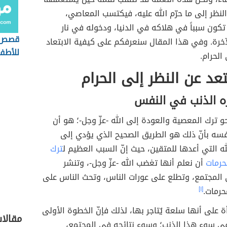
نظر إلى ما حرّم الله عليه، فيكتسب المعاصي،
 تكون سبباً في هلاكه في الدنيا، ودخوله في نار
قصص د
خرة. وفي هذا المقال سنعرفكم على كيفية الابتعاد
للأطف
الحرام.
عد عن النظر إلى الحرام
ه الذنب في النفس
حو ترك المعصية والعودة إلى الله -عزّ وجل-؛ هو أن
فسه بأنّ ذلك هو الطريق الصحيح الذي يؤدي إلى
لله التي أعدها للمتقين، حيث إنّ السبب العظيم ل
ترك
حرمات
أن نعلم أنها تغضب الله -عزّ وجل-، وتنشر
المجتمع، وتطلع على عورات الناس، وتحث الناس على
حرمات.
[١]
 على أنها سلعة يُتاجر بها، لذلك فإنّ الخطوة الأولى
مقالا
ي سوء هذا الذنب؛ وسوء نتائجه في المجتمع،