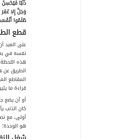
ذَنْبًا فَيُحْسِنُ ا
وَجَلَّ إِلا غَفَرَ 
ظَلَمُوا أَنْفُسَه
قطع الطر
على العبد أن
نفسه في بعض 
هذه اللحظة ل
الطريق عن ه
المقاطع المح
قراءة ما يثي
أو أن يضع جه
كان الذنب يأ
أولى، مع نصح
هو الوحدة؛ ف
شغل النف