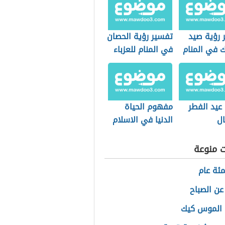
 رؤية صيد
تفسير رؤية الحصان
 في المنام
في المنام للعزباء
يد الفطر
مفهوم الحياة
ال
الدنيا في الاسلام
ت منوعة
مئة عام
عن الصباح
 الموس كيك