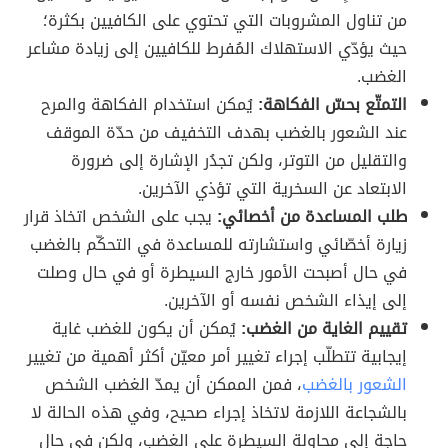
من تناول المشروبات التي تحتوي على الكافيين بكثرة؛
حيث يؤدّي الاستهلاك المُفرط للكافيين إلى زيادة مشاعر
الغضب.
التمتّع بحسّ الفكاهة:
يُمكن استخدام الفكاهة والمرح
عند الشعور بالغضب بهدف التخفيف من حدّة الموقف
والتقليل من التوتر، ولكن تجدُر الإشارة إلى ضرورة
الابتعاد عن السخرية التي تؤذي الآخرين.
طلب المساعدة من أخصائي:
يجب على الشخص اتخاذ قرار
زيارة أخصّائي واستشارته للمساعدة في التحكّم بالغضب
في حال أصبحت الأمور خارج السيطرة أو في حال وصلت
إلى إيذاء الشخص نفسه أو الآخرين.
تقييم الغاية من الغضب:
يُمكن أن يكون للغضب غاية
إيجابية تتطلّب إجراء تغيير أمر معيّن أكثر أهمية من تغيير
الشعور بالغضب
، فمن الممكن أن يمدّ الغضب الشخص
بالشجاعة اللازمة لاتخاذ إجراء صحيح، وفي هذه الحالة لا
حاجة إلى محاولة السيطرة على الغضب، ولكن في حال