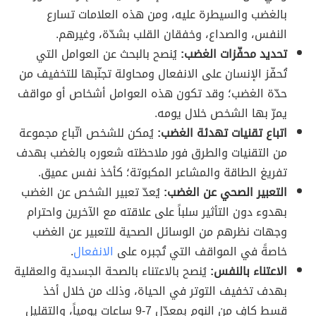
بالغضب والسيطرة عليه، ومن هذه العلامات تسارع
النفس، والصداع، وخفقان القلب بشدّة، وغيرهم.
تحديد محفّزات الغضب:
يُنصح بالبحث عن العوامل التي
تُحفّز الإنسان على الانفعال ومحاولة تجنّبها للتخفيف من
حدّة الغضب؛ وقد تكون هذه العوامل أشخاص أو مواقف
يمرّ بها الشخص خلال يومه.
اتباع تقنيات تهدئة الغضب:
يُمكن للشخص اتّباع مجموعة
من التقنيات والطرق فور ملاحظته شعوره بالغضب بهدف
تفريغ الطاقة والمشاعر المكبوتة؛ كأخذ نفس عميق.
التعبير الصحي عن الغضب:
يُعدّ تعبير الشخص عن الغضب
بهدوء دون التأثير سلباً على علاقته مع الآخرين واحترام
وجهات نظرهم من الوسائل الصحية للتعبير عن الغضب
خاصةً في المواقف التي تُجبره على
الانفعال
.
الاعتناء بالنفس:
يُنصح بالاعتناء بالصحة الجسدية والعقلية
بهدف تخفيف التوتر في الحياة، وذلك من خلال أخذ
قسط كافٍ من النوم بمعدّل 7-9 ساعات يومياً، والتقليل