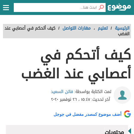
الرئيسية
/
تعليم
،
مهارات التواصل
/
كيف أتحكم في أعصابي عند
الغضب
كيف أتحكم في
أعصابي عند الغضب
فاتن السعيد
تمت الكتابة بواسطة:
آخر تحديث:
١٥:٤٧ ، ٢٦ نوفمبر ٢٠٢٠
أضف موضوع كمصدر مفضل في جوجل
محتويات