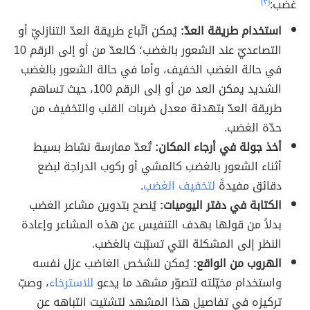
غضب:
[٣]
استخدام طريقة العدّ:
يُمكن اتّباع طريقة العدّ التنازليّ أو
التصاعديّ عند الشعور بالغضب؛ كالعدّ من أو إلى الرقم 10
في حالة الغضب الخفيف، وأما في حالة الشعور بالغضب
الشديد يمكن العد من أو إلى الرقم 100، حيث تساهم
طريقة العدّ بتهدئة معدل ضربات القلب والتخفيف من
حدّة الغضب.
أخذ جولة في أرجاء المكان:
تُعدّ ممارسة نشاط بسيط
أثناء الشعور بالغضب كالمشي أو ركوب الدراجة لبضع
دقائق مفيدةً
لتخفيف الغضب
.
الكتابة في دفتر اليوميات:
يُنصح بتدوين مشاعر الغضب
بدلاً من قولها بهدف التنفيس عن هذه المشاعر وإعادة
النظر إلى المشكلة التي تسبّبت بالغضب.
الهروب من الواقع:
يُمكن للشخص الغاضب عزل نفسه
واستخدام مخيّلته لتصوّر مشهد ما يدعو
للاسترخاء
، وصبّ
تركيزه في تفاصيل هذا المشهد لتشتيت انتباهه عن