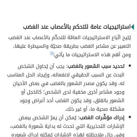
استراتيجيات عامة للتحكم بالأعصاب عند الغضب
يُتيح اتّباع الاستراتيجيات العامّة للتحكّم بالأعصاب عند الغضب
التعبير عن مشاعر الغضب بطريقة صحيّة والسيطرة عليها،
ومن أهم هذه الاستراتيجيات ما يأتي:
[١]
تحديد سبب الشعور بالغضب:
يجب أن يُحاول الشخص
البحث عن السبب الحقيقي لانفعاله، وإيجاد الحل المناسب
له، وقد يكون مصدر الشعور بالغضب في بعض الأحيان
وجود مشاعر أخرى مخفية لدى الشخص؛ كالخجل أو
الشعور بالقلق، وقد يكون الغضب أحد أعراض وجود
مشكلة صحية ما، أو غير ذلك.
إدراك مؤشّرات الغضب:
يُمكن أن يمرّ الشخص ببعض
الإشارات التحذيرية التي تحدث له بداية شعورة بالغضب،
وفي حال ملاحظته لهذه الإشارات يُمكنه إدراك شعوره