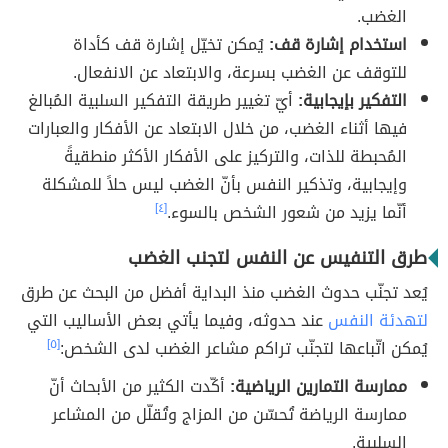
الغضب.
استخدام إشارة قف:
يُمكن تخيّل إشارة قف كأداة
للتوقف عن الغضب بسرعة، والابتعاد عن الانفعال.
التفكير بإيجابية:
أيّ تغيير طريقة التفكير السلبية المُبالغ
فيها أثناء الغضب، من خلال الابتعاد عن الأفكار والعبارات
المُحبطة للذات، والتركيز على الأفكار الأكثر منطقيةً
وإيجابية، وتذكير النفس بأنّ الغضب ليس حلاً للمشكلة
أنّما يزيد من شعور الشخص بالسوء.
[٤]
طرق التنفيس عن النفس لتجنب الغضب
يُعد تجنّب حدوث الغضب منذ البداية أفضل من البحث عن طرق
لتهدئة النفس
عند حدوثه، وفيما يأتي بعض الأساليب التي
يُمكن اتّباعها لتجنّب تراكم مشاعر الغضب لدى الشخص:
[٥]
ممارسة التمارين الرياضية:
أكّدت الكثير من الأبحاث أنّ
ممارسة الرياضة تُحسّن من المزاج وتُقلّل من المشاعر
السلبية.