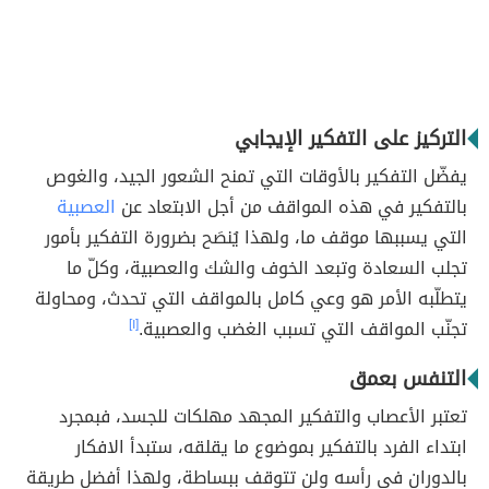
التركيز على التفكير الإيجابي
يفضّل التفكير بالأوقات التي تمنح الشعور الجيد، والغوص
بالتفكير في هذه المواقف من أجل الابتعاد عن
العصبية
التي يسببها موقف ما، ولهذا يُنصَح بضرورة التفكير بأمور
تجلب السعادة وتبعد الخوف والشك والعصبية، وكلّ ما
يتطلّبه الأمر هو وعي كامل بالمواقف التي تحدث، ومحاولة
تجنّب المواقف التي تسبب الغضب والعصبية.
[١]
التنفس بعمق
تعتبر الأعصاب والتفكير المجهد مهلكات للجسد، فبمجرد
ابتداء الفرد بالتفكير بموضوع ما يقلقه، ستبدأ الافكار
بالدوران في رأسه ولن تتوقف ببساطة، ولهذا أفضل طريقة