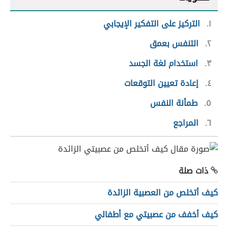
١
التركيز على التفكير الإيجابي
٢
التنفس بعمق
٣
استخدام لغة الجسد
٤
إعادة تعيين التوقعات
٥
طمأنة النفس
٦
المراجع
ذات صلة
كيف أتخلص من العصبية الزائدة
كيف أخفف من عصبيتي مع أطفالي