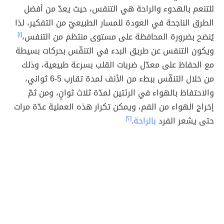
للتنعم بالهدوء والراحة هي التنفس، حيث يعدّ من أفضل
الطرق الناجحة في العودة للمسار الطبيعيّ من التفكير، لذا
يُنصَح بضرورة المحافظة على مستوى منتظم من التنفس،
[١]
ويكون التنفس عن طريق البدء في التنفّس بحركات بسيطة
مع الحفاظ على معدّل ضربات القلب بسرعة طبيعية، وذلك
من خلال التنفّس ببطء من الأنف لمدة تقارب 5-6 ثواني،
والاحتفاظ بالهواء في الرئتين لمدّة ثلاث ثوانٍ، ومن ثمّ
إخراج الهواء من الفم، ويمكن تكرار هذه العملية عدّة مرات
حتى يشعر الفرد
بالراحة
.
[٢]