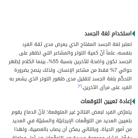
استخدام لغة الجسد
تعتبر لغة الجسد المفتاح الذي يعرض مدى ثقة الفرد
بنفسه، علماً أنّ كمية التوتر والمشاعر التي تظهر على
الجسد تكون واضحة للآخرين بنسبة 55%، بينما الكلام يُظهر
حوالي 7% فقط من مشاعر الإنسان، ولذلك ينصح بضرورة
التحكّم بلغة الجسد لتقليل مدى ظهور التوتر الذي يشعر به
الفرد على مرأى الآخرين.
[٣]
إعادة تعيين التوقعات
يتعرّض الفرد لبعض النتائج غير المتوقعة؛ لأنّ الدماغ يقوم
بتعيين العديد من التوقّعات الإيجابيّة والسلبيّة في العديد
من أمور الحياة، وبالتالي يمكن أن يصاب بالعصبية، ولهذا
يفضّل إنشاء مجموعة جديدة من التوقّعات من أجل محاولة