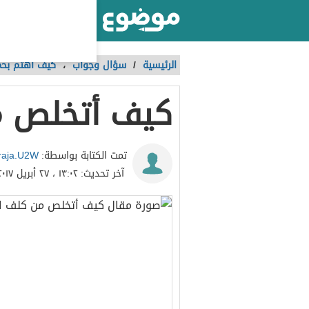
أكبر موقع عربي بالعالم
الرئيسية
/
سؤال وجواب
،
كيف أهتم بح
كيف أتخلص م
raja.U2W
تمت الكتابة بواسطة:
آخر تحديث:
١٣:٠٢ ، ٢٧ أبريل ٢٠١٧