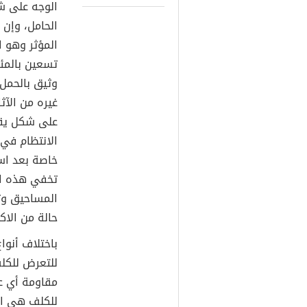
الوجه على ش
الحامل، وإن 
المؤثر وهو 
تسعين بالمئة
وثيق بالحمل 
غيره من الآث
على شكل يقع
الانتظام في 
خاصة بعد اس
تخفي هذه ال
المساحيق وت
حالة من الاكت
باختلاف أنوا
للتعرض للكلف
مقاومة أي عا
للكلف هي ال