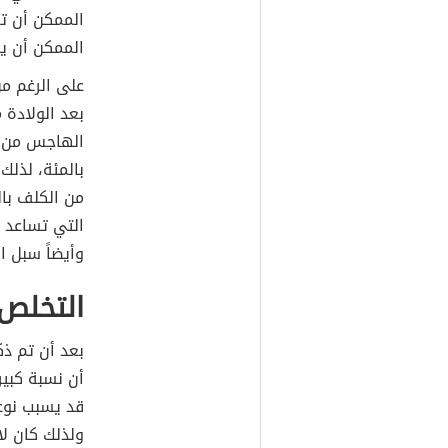
الممكن أن ت
الممكن أن يز
على الرغم م
بعد الولادة م
الهاجس من بق
بالمئة، لذلك
من الكلف بال
التي تساعد 
وأيضاً سبل ا
التخلص 
بعد أن تم ذ
أن نسبة كبير
قد يسبب نوعاً
ولذلك كان ل