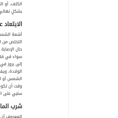
الكلف، أو ال
بشكلٍ نهائي
الابتعاد 
أشعة الشمس 
التخلص من ا
حال الإصابة
سواء في فترا
إلى بروز في 
الولادة، ويف
الشمس أو ال
وقت أن تكون
سلبي على ال
شرب الماء
المعروف أن 