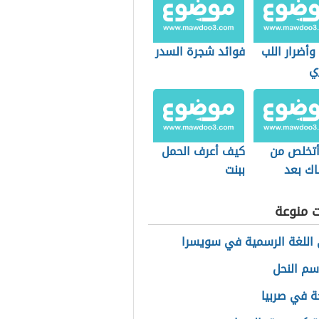
وأضرار اللب
فوائد شجرة السدر
ي
تخلص من
كيف أعرف الحمل
اك بعد
ببنت
ة
ت منوعة
اللغة الرسمية في سويسرا
سم النحل
ة في صربيا