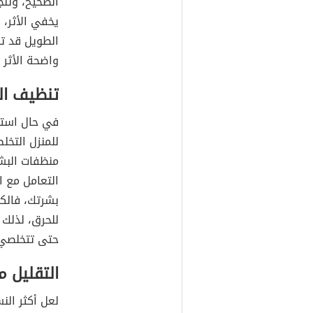
الصحيح، وتلج
يخفي الأثر،
الطويل قد تض
واضحة الأثر 
تنظيف ال
في حال استخد
للمنزل التخل
منظفات البش
التعامل مع 
بشرتك، فالك
للحرق، لذلك 
حتى تتخلصي 
التقليل م
لعل أكثر الن