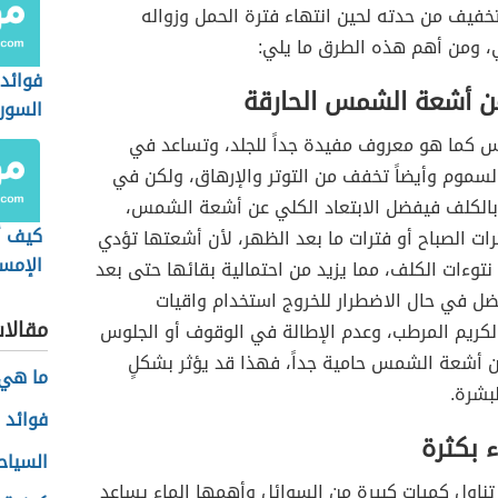
تخفيف من حدته لحين انتهاء فترة الحمل وزواله
، ومن أهم هذه الطرق ما يلي:
فوائد 
عن أشعة الشمس الحارقة
السور
كما هو معروف مفيدة جداً للجلد، وتساعد في
لسموم وأيضاً تخفف من التوتر والإرهاق، ولكن في
 بالكلف فيفضل الابتعاد الكلي عن أشعة الشمس،
كيف أ
ت الصباح أو فترات ما بعد الظهر، لأن أشعتها تؤدي
الإمس
نتوءات الكلف، مما يزيد من احتمالية بقائها حتى بعد
الولاد
ضل في حال الاضطرار للخروج استخدام واقيات
مقالا
كريم المرطب، وعدم الإطالة في الوقوف أو الجلوس
 أشعة الشمس حامية جداً، فهذا قد يؤثر بشكلٍ
ما هي 
بشرة.
فوائد 
 بكثرة
السياح
تناول كميات كبيرة من السوائل وأهمها الماء يساعد