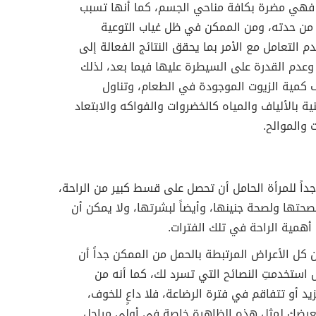
 فهي مضرة بكافة مناحي الجسم، كما أنها تسبب
 من حدته، ومن الممكن في ظل غياب التوعية
م التعامل مع الأمر بما يحقق النتائج الفعالة إلى
 وعدم القدرة على السيطرة عليها فيما بعد، لذلك
 كمية الزيوت الموجودة في الطعام، وتناول
ية بالألياف والمياه كالخضروات والفواكه والابتعاد
والموالح.
اً للمرأة الحامل أن تحصل على قسط كبير من الراحة،
حتها ولصحة جنينها، وأيضاً لبشرتها، ولا يمكن أن
أهمية الراحة في تلك الفترات.
ن كل الأعراض المرتبطة بالحمل من الممكن جداً أن
استخدمتِ النصائح التي تسرد لك، كما أنه من
يد أو تتفاقم في فترة الرضاعة، فلا داعٍ للخوف،
عرضك لمثل هذه الظاهرة خاصة في أولى مراحل