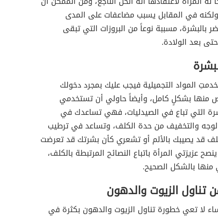
أ له المرأة لاعتقادها أنه الحل الناجع، ومن الممكن أن
 ولكنه في المقابل يسبب مضاعفات على المدى
ر بالبشرة، مسببة نوعاً من البروزات التي تبقى
حتى بعد الولادة.
بشرة
متِ المواد التجميلية فيجب عليك بمجرد دخولك
ص منها بشكلٍ كامل، وأيضاً حاولي أن تستخدمي
رة التي تباع في الصيدليات، فهي تساعدك في
الوجه والتخفيف من حدة الكلف، وتساعد في ترطيب
لف قد يصيبك بالألم أو تشعري كأن بشرتك قد تعرضت
ينصح عزيزتي المرأة باتباع النصائح المرتبطة بالكلف،
منها بالشكل الصحيح.
ن تناول الزيوت والدهون
ساء لا تعي خطورة تناول الزيوت والدهون بكثرة في