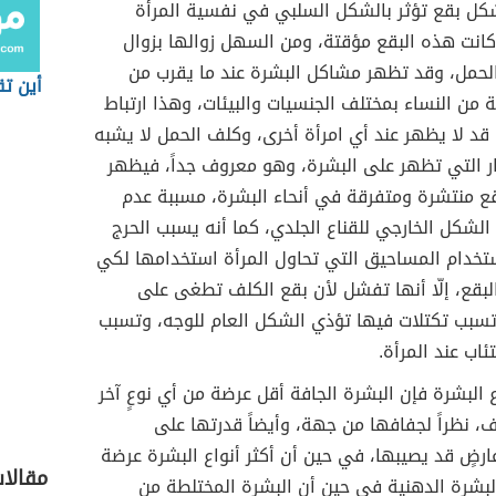
كل بقع تؤثر بالشكل السلبي في نفسية المرأة
كانت هذه البقع مؤقتة، ومن السهل زوالها بزوال
الحمل، وقد تظهر مشاكل البشرة عند ما يقرب من
أين ت
 من النساء بمختلف الجنسيات والبيئات، وهذا ارتباط
قد لا يظهر عند أي امرأة أخرى، وكلف الحمل لا يشبه
ار التي تظهر على البشرة، وهو معروف جداً، فيظهر
 منتشرة ومتفرقة في أنحاء البشرة، مسببة عدم
الشكل الخارجي للقناع الجلدي، كما أنه يسبب الحرج
تخدام المساحيق التي تحاول المرأة استخدامها لكي
بقع، إلّا أنها تفشل لأن بقع الكلف تطغى على
سبب تكتلات فيها تؤذي الشكل العام للوجه، وتسبب
ئاب عند المرأة.
ع البشرة فإن البشرة الجافة أقل عرضة من أي نوعٍ آخر
، نظراً لجفافها من جهة، وأيضاً قدرتها على
رضٍ قد يصيبها، في حين أن أكثر أنواع البشرة عرضة
مقالا
بشرة الدهنية في حين أن البشرة المختلطة من