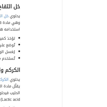
خل التفاح
يحتوي
خل ال
وهي مادة قوي
استخدامه ه
تؤخذ كميا
تُوضع على
يُغسل الو
تُستخدم مر
الكركم وا
يحتوي
الكرك
يقلّل مادة ا
الحليب فيحتو
Lactic acid) الذي يقشّر البشرة وينعّمها. والطريقة هي: