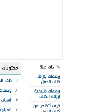
ذات صلة
محتويات
وصفات لإزالة
١
كلف ال
كلف الحمل
٢
وصفات 
وصفات طبيعية
لإزالة الكلف
٣
أسباب 
كيف أتخلص من
٤
المراجع
كلف الحمل