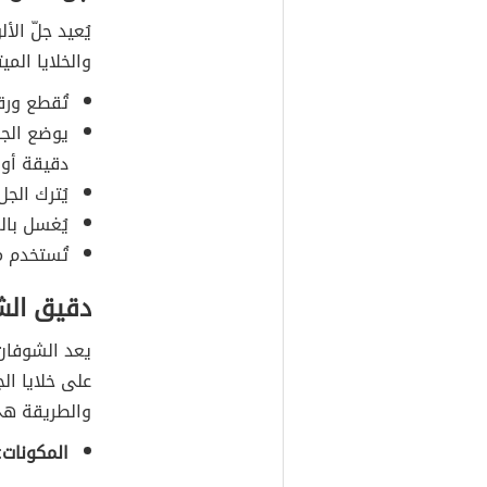
يُعيد جلّ الأ
والخلايا المي
تُقطع ور
يوضع الجل
دقيقة أو 
يُترك ال
يُغسل بالم
تُستخدم م
دقيق الش
يعد الشوفا
على خلايا ا
والطريقة هي
المكونات: