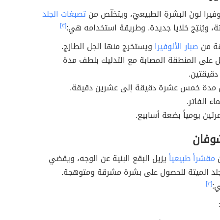
لوفيرا لونَ البشرةِ الطبيعيّ، ويتخلّص من
تصبغات الجلد
تة، ويُنتِج خلايا جديدة. وطريقة استخدامه هي:
[٣]
قة من
صبار الألوفيرا
ويستخرج منها الجل الطازج.
 على المنطقة المصابة مع التدليك بلطف مدة
دقيقتين.
جل مدة خمس عشرة دقيقة إلى عشرين دقيقة.
اء الفاتر.
رتين يومياً بضعة أسابيع.
وفان
ن
مقشراً طبيعياً
يزيل البقع البنية عن الوجه، ويقضي
لجلد الميتة للحصول على بشرة مشرقة ومتوهجة.
:
[٣]