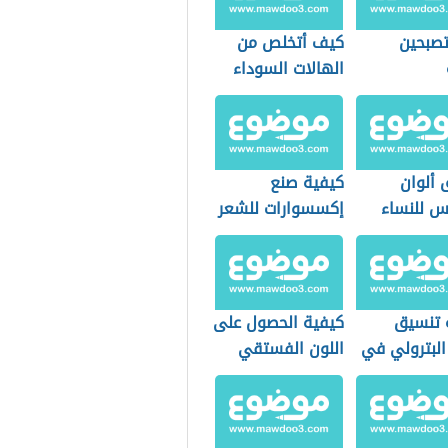
صبحين
كيف أتخلص من
الهالات السوداء
 ألوان
كيفية صنع
س للنساء
إكسسوارات للشعر
 تنسيق
كيفية الحصول على
البترولي في
اللون الفستقي
ئط
في الدهان