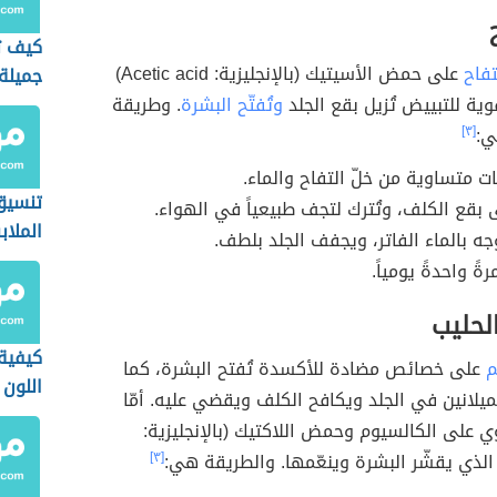
كيف ت
تفاح
على حمض الأسيتيك (بالإنجليزية: Acetic acid)
جميلة
ة للتبييض تُزيل بقع الجلد
وتُفتّح البشرة
. وطريقة
ي:
[٣]
ت متساوية من خلّ التفاح والماء.
تنسيق
 بقع الكلف، وتُترك لتجف طبيعياً في الهواء.
الملاب
جه بالماء الفاتر، ويجفف الجلد بلطف.
ةً واحدةً يومياً.
لحليب
كيفية
م
على خصائص مضادة للأكسدة تُفتح البشرة، كما
اللون 
لميلانين في الجلد ويكافح الكلف ويقضي عليه. أمّا
الحوا
ي على الكالسيوم وحمض اللاكتيك (بالإنجليزية:
[٣]