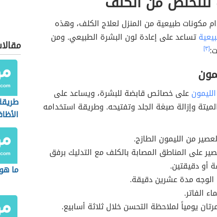
للتخلص من الكلف
م مكونات طبيعية من المنزل لعلاج الكلف، وهذه
بيعية
تساعد على إعادة لون البشرة الطبيعي. ومن
مقالا
:
[٣]
مون
الليمون
على خصائص قابضة للبشرة، ويساعد على
طريقة
ا الميتة وإزالة صبغة الجلد وتفتيحه. وطريقة استخدامه
الأظاف
لعصير من الليمون الطازج.
صير على المناطق المصابة بالكلف مع التدليك برفق
 أو دقيقتين.
ما هو 
 الوجه مدة عشرين دقيقة.
اء الفاتر.
رتان يومياً لملاحظة التحسن خلال ثلاثة أسابيع.