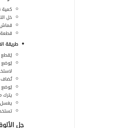
كمية ق
خل التف
قماش
قطعة 
طريقة الا
يُقطع ا
يُوضع
لاستخر
تُضاف 
يُوضع 
يترك م
يغسل ب
تستخدم
جل الألوفي