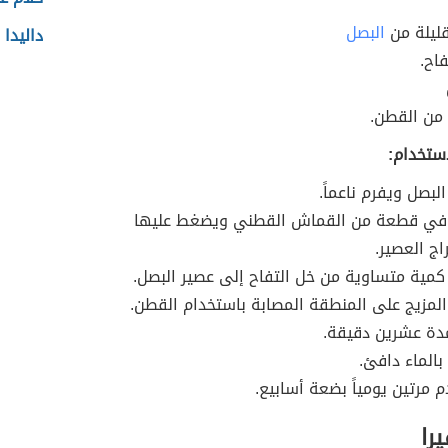
ليلة من
البصل
داليدا 
اح.
من القطن.
ستخدام:
لبصل ويفرم ناعماً.
 في قطعة من القماش القطني ويضغط عليها
اج العصير.
كمية متساوية من خل التفاح إلى عصير البصل.
المزيج على المنطقة المصابة باستخدام القطن.
دة عشرين دقيقة.
الماء دافئ.
 مرتين يومياً بضعة أسابيع.
را