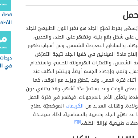
حمل
قصة ش
للأطف
يُسمّى بفرط تصبّغ الجلد هو تغير اللون الطبيعيّ للجلد
 على شكل بقعٍ بنية، وتظهر على الجلد، والخدين،
جبهة، والمناطق المعرضة للشمس. ومن أسباب ظهور
نتاج مادة الميلانين في خلايا الجلد نتيجة التعرّض
درجات 
ة الشمس، والتغيّرات الهرمونيّة للجسم، واستخدام
في ال
مل، وتعب وإجهاد الجسم أيضاً. وينتشر الكلف عند
أثناء فترة الحمل. وقد يتطوّر ويزيد مع الوقت، كما
ه بعض الوقت وقد يستمرّ عدّة أشهر، وقد يختفي دون
ندما يتعلّق الأمر بالهرمونات، فيظهر في فترة الحمل
ولادة. وهنالك العديد من
الكريمات
الموضعيّة لعلاج
 قد تهيّج الجلد وتصيبه بالحساسية. لذلك سيتحدث
فات طبيعية لإزالة الكلف.
[١]
[٢]