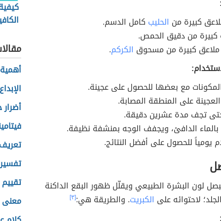
كيفية 
الكاف
اعق كبيرة من
الحليب
كامل الدسم.
الدهان
كبيرة من دقيق الحمص.
مقالا
لاعق كبيرة من مسحوق
الكركم
.
ستخدام:
أهمية ب
المكونات مع بعضها للحصول على عجينة.
الإبداع
العجينة على المنطقة المصابة.
أضرار 
حتى تجف مدة عشرين دقيقة.
فيتامي
بالماء الدافئ، ويجفف الوجه بمنشفة نظيفة.
م يومياً للحصول على أفضل النتائج.
تعريف 
تفسير 
صل
تقييم 
بصل لون البشرة الطبيعي ويقلّل ظهور البقع الداكنة
الجلد؛ لاحتوائه على
الكبريت
. والطريقة هي:
[٣]
معنى ا
كلام ع