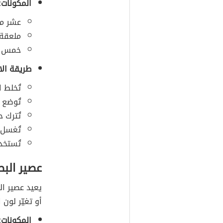
المكونات:
عشر مل
ملعقة 
خمس م
طريقة الا
تُخلط 
تُوضع 
تُترك 
تُغسل 
تُستخد
عصير الب
يعيد عصير ال
أو تغيّر لون 
المكونات: