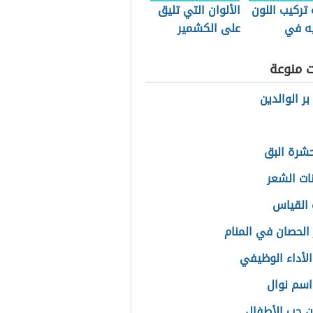
تركيب اللون
الألوان التي تليق
يه في
على الكشمير
ات
ت منوعة
ر الوالدين
حشرة البق
نات الشعر
القياس
الحصان في المنام
الأداء الوظيفي
سم نوال
ن حب الأطفال