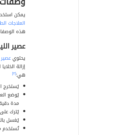
وصفات 
يمكن استخدا
العلاجات الط
هذه الوصفات
عصير اللي
يحتوي
عصير 
إزالة الخلاي
هي:
[٣]
يُستخرج ا
يُوضع الع
مدة دقيقة
يُترك على
يُغسل بالم
تُستخدم م