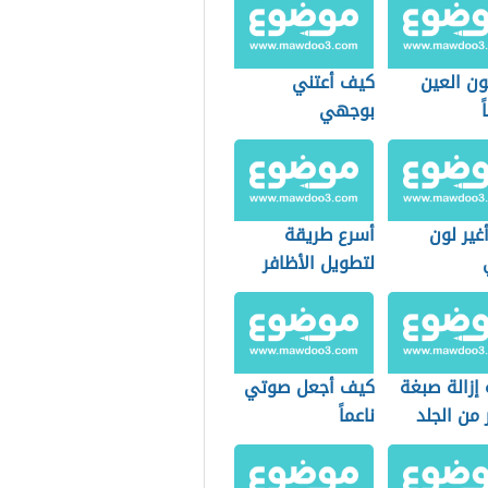
ون العين
كيف أعتني
ً
بوجهي
غير لون
أسرع طريقة
لتطويل الأظافر
إزالة صبغة
كيف أجعل صوتي
من الجلد
ناعماً