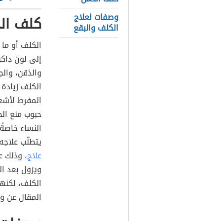
وصفات لعلاج
كلف ال
الكلف والبقع
الكلف أو ما 
إلى لون داكن
والذقن، وال
الكلف زيادة إ
المفرط لأشع
حبوب منع الح
النساء خاصةً 
يتطلّب علاج
علاج
، وذلك ع
ويزول بعد ال
الكلف، لكنها
المقال عن وص