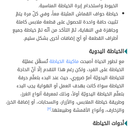
الخيوط واستخدام إبرة الخياطة المناسبة.
خياطة حواف القماش المثبتة معاً، وفي كلّ مرة يتمّ
تثبيت حافة واحدة للحصول على قطعة ملابس كاملة
وجاهزة في النهاية، ثمّ التأكد من أنّه تمّ خياطة جميع
أطراف القطعة أو أيّ إضافات أخرى بشكل سليم.
الخياطة اليدوية
مع تطور الحياة أصبحت
ماكينة الخياطة
تُسهّل عمليّة
الخياطة على الفرد، ولكن رغم هذا التقدم إلّا أنّ الحاجة
للخياطة اليدويّة أمرٌ ضروري، حيث عند البدء بتعلّم حرفة
الخياطة سواءً كانت بهدف العمل أو الهواية يجب البدء
بتعلّم الخياطة اليدويّة أولاً، وذلك لمعرفة أنواع الغرز،
وطريقة خياطة الملابس، والأزرار، والسحابات، أو إضافة الخرز،
والزخارف، وأنواع الأقمشة وطبيعتها.
[٣]
أدوات الخياطة