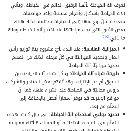
تُعرف آلة الخياطة بأنّها الرفيق الدائم في الخياطة، وتأتي
آلات الخياطة بأشكال وأحجام مختلفة ولها مواصفات
متعددة، كلّ نوعٍ منها يُلبي احتياجات مختلفة، لذلك هناك
بعض الأمور التي يجب مراعاتها عند اختيار آلة الخياطة ومنها
ما يأتي:
[٥]
[٣]
الميزانية المناسبة:
عند البدء بأيّ مشروع يتمّ توزيع رأس
المال وتحديد الميزانيّة في كلّ مرحلة، لذلك من المهم
تحديد ميزانيّة آلة الخياطة.
طريقة شراء آلة الخياطة:
يمكن شراء آلة الخياطة من
السوق أم عبر الإنترنت، وقد تُقدّم بعض المتاجر والشركات
دروس مجانيّة في الخياطة عند الشراء منها، كما أنّ
مواقع الإنترنت قد توفر أسعاراً أفضل بالإضافة إلى
التعلّم عن بُعد.
تحديد دواعي استخدام آلة الخياطة:
في حال كانت بهدف
التعلّم في المرحلة الابتدائية أو للمساعدة أثناء ممارسة
الخياطة كهواية، أو لغرض القيام بالعمل والإنتاج.