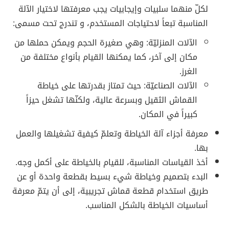
لكلّ منهما سلبيات وإيجابيات يجب معرفتها لاختيار الآلة
المناسبة تبعاً لاحتياجات المستخدم، و تندرج تحت مسمى:
الآلات المنزليّة: وهي صغيرة الحجم ويمكن حملها من
مكان إلى آخر، كما يمكنها القيام بأنواع مختلفة من
الغرز.
الآلات الصناعيّة: حيث تمتاز بقدرتها على خياطة
القماش الثقيل وبسرعة عالية، ولكنّها تشغل حيزاً
كبيراً في المكان.
معرفة أجزاء آلة الخياطة وتعلمّ كيفية تشغيلها والعمل
بها.
أخذ القياسات المناسبة، للقيام بالخياطة على أكمل وجه.
البدء بتصميم وخياطة شيء بسيط بقطعة واحدة أو عن
طريق استخدام قطعة قماش تجريبية، إلى أن يتمّ معرفة
أساسيات الخياطة بالشكل المناسب.