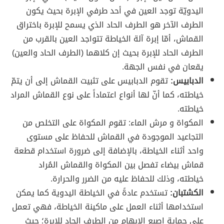
اليدويّة توجد العين في أحد طرفي الإبرة بحيث يكون
الطرف الآخر هو الطرف الحاد الذي يسمح للإبرة باختراق
القماش، أمّا إبرة آلة الخياطة تتواجد العين بالقرب من
الطرف الحاد للإبرة بحيث إن كلاهما (الطرف الحاد والعين)
يقعان في نفس الجهة.
الدبابيس:
تقوم الدبابيس على تثبيت القماش إلى أن يتمّ
خياطته، كما أنّ لها أنواع اعتماداً على نوع القماش المراد
خياطته.
المكواة و مرش الماء: تقوم المكواة على التخلص من
التجاعيد الموجودة في القماش للحفاظ على مستوى
واحد أثناء الخياطة، بالإضافة إلى ضرورة استخدام قطعة
قماش بيضاء تفصل بين المكواة والقماش المُراد
خياطته، وذلك للحفاظ عليه من الضرر والحرارة.
الكشتبان:
تستخدم عادةً في الخياطة اليدوية كما يمكن
استخدامها أثناء العمل على ماكينة الخياطة، فهي تعمل
على حماية إصبع الإبهام من الطرف الحاد للإبرة؛ حيث