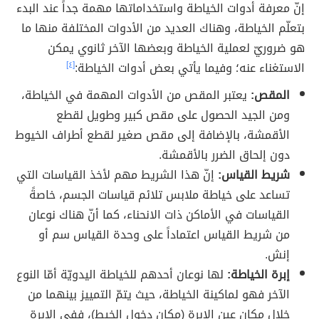
إنّ معرفة أدوات الخياطة واستخداماتها مهمة جداً عند البدء
بتعلّم الخياطة، وهناك العديد من الأدوات المختلفة منها ما
هو ضروريّ لعملية الخياطة وبعضها الآخر ثانوي يمكن
الاستغناء عنه؛ وفيما يأتي بعض أدوات الخياطة:
[٤]
المقص:
يعتبر المقص من الأدوات المهمة في الخياطة،
ومن الجيد الحصول على مقص كبير وطويل لقطع
الأقمشة، بالإضافة إلى مقص صغير لقطع أطراف الخيوط
دون إلحاق الضرر بالأقمشة.
شريط القياس:
إنّ هذا الشريط مهم لأخذ القياسات التي
تساعد على خياطة ملابس تلائم قياسات الجسم، خاصةً
القياسات في الأماكن ذات الانحناء، كما أنّ هناك نوعان
من شريط القياس اعتماداً على وحدة القياس سم أو
إنش.
إبرة الخياطة:
لها نوعان أحدهم للخياطة اليدويّة أمّا النوع
الآخر فهو لماكينة الخياطة، حيث يتمّ التمييز بينهما من
خلال مكان عين الإبرة (مكان دخول الخيط)، ففي الإبرة