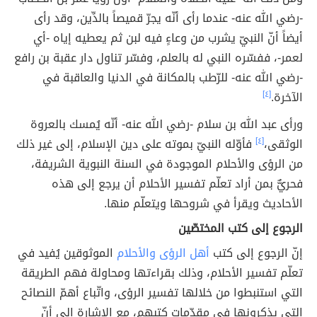
-رضي الله عنه- عندما رأى أنّه يجرّ قميصاً بالدِّين، وقد رأى
أيضاً أنّ النبيّ يشرب من وعاءٍ فيه لبن ثم يعطيه إياه -أي
لعمر-، ففسّره النبي له بالعلم، وفسّر تناول دار عقبة بن رافع
-رضي الله عنه- للرّطب بالمكانة في الدنيا والعاقبة في
الآخرة.
[٤]
ورأى عبد الله بن سلام -رضي الله عنه- أنّه يُمسك بالعروة
الوثقى،
[٤]
فأوّله النبيّ بموته على دين الإسلام، إلى غير ذلك
من الرؤى والأحلام الموجودة في السنة النبوية الشريفة،
فحريٌّ بمن أراد تعلّم تفسير الأحلام أن يرجع إلى هذه
الأحاديث ويقرأ في شروحها ويتعلّم منها.
الرجوع إلى كتب المختصّين
إنّ الرجوع إلى كتب
أهل الرؤى والأحلام
الموثوقين يُفيد في
تعلّم تفسير الأحلام، وذلك بقراءتها ومحاولة فهم الطريقة
التي استنبطوا من خلالها تفسير الرؤى، واتّباع أهمّ النصائح
التي يذكرونها في مقدّمات كتبهم، مع الإشارة إلى أنّ