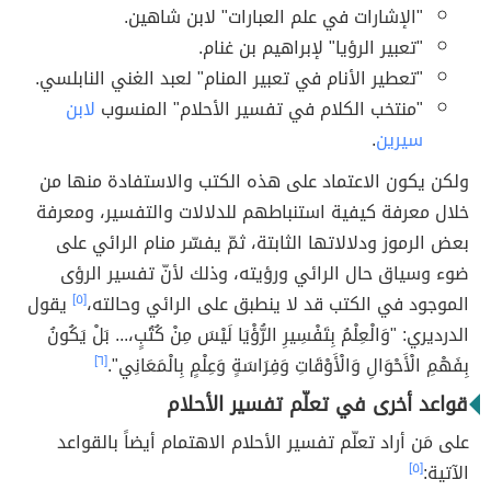
"الإشارات في علم العبارات" لابن شاهين.
"تعبير الرؤيا" لإبراهيم بن غنام.
"تعطير الأنام في تعبير المنام" لعبد الغني النابلسي.
"منتخب الكلام في تفسير الأحلام" المنسوب
لابن
سيرين
.
ولكن يكون الاعتماد على هذه الكتب والاستفادة منها من
خلال معرفة كيفية استنباطهم للدلالات والتفسير، ومعرفة
بعض الرموز ودلالاتها الثابتة، ثمّ يفسّر منام الرائي على
ضوء وسياق حال الرائي ورؤيته، وذلك لأنّ تفسير الرؤى
الموجود في الكتب قد لا ينطبق على الرائي وحالته،
[٥]
يقول
الدرديري: "وَالْعِلْمُ بِتَفْسِيرِ الرُّؤْيَا لَيْسَ مِنْ كُتُبٍ،... بَلْ يَكُونُ
بِفَهْمِ الْأَحْوَالِ وَالْأَوْقَاتِ وَفِرَاسَةٍ وَعِلْمٍ بِالْمَعَانِي".
[٦]
قواعد أخرى في تعلّم تفسير الأحلام
على مَن أراد تعلّم تفسير الأحلام الاهتمام أيضاً بالقواعد
الآتية:
[٥]