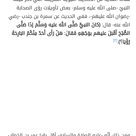
النبيّ -صلى الله عليه وسلم- بعض تأويلات رؤى الصحابة
-رضوان الله عليهم-، ففي الحديث عن سمرة بن جندب -رضي
الله عنه- قال:
(كانَ النبيُّ صَلَّى الله عليه وَسَلَّمَ إذَا صَلَّى
الصُّبْحَ أَقْبَلَ عليهم بوَجْهِهِ فَقالَ: هلْ رَأَى أَحَدٌ مِنْكُمُ البَارِحَةَ
رُؤْيَا؟)
.
[٣]
ومن ذلك أنّه -عليه الصلاة والسلام- أوّل رؤيا عمر بن الخطاب