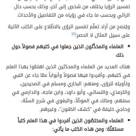
تفسير الرؤيا يختلف من شخصٍ إلى آخر، وذلك بحسب حال
الرائي وبحسب ما جاء في رؤياه من التفاصيل والأحداث.
ويُنصح من أراد تعلّم تفسير الرؤى بالاطّلاع على الكتب الآتية
على سبيل المثال لا الحصر:
[٥]
العلماء والمحَدِّثون الذين جعلوا في كتبهم فصولاً حول
ذلك
هناك العديد من العلماء والمحدّثين الذين اهتمّوا بهذا العلم
في كتبهم، وأفردوا فيها فصولاً وأبواباً عمّا جاء عن النبي
وتأويله للرؤى، ومنهم: البخاري ومسلم في الصحيحين،
والترمذي، والنسائي، وأبو داود، وابن ماجه، والدارمي في
سننهم، ومالك في الموطّأ، والبغوي في شرح السنّة،
وحاجي خليفة في "كشف الظنون"، وغيرهم.
العلماء والمختصّون الذين أفردوا في هذا العلم كتباً
مستقلّة: ومن هذه الكتب ما يأتي: