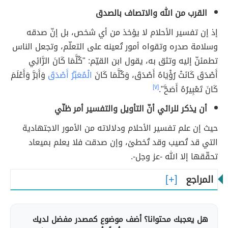
القرب من الله والاتصاف بالصدق
إذ إن تفسير الأحلام لا يؤخذ من أي شخص، بل إنّ صدقه
وسلامة صدره وتقواه أمور تُعينه على التعلّم، وتجعل الناس
تطمئنّ إليه وتثق به، يقول ابن القيّم: "كُلَّمَا كَانَ الرَّائِي
أَصْدَقَ كَانَتْ رُؤْيَاهُ أَصْدَقَ، وَكُلَّمَا كَانَ
الْمُعَبِّرُ أَصْدَقَ
وَأَبَرَّ وَأَعْلَمَ
كَانَ تَعْبِيرُهُ أَصَحَّ".
[٧]
أن يذكر للرائي أنّ التأويل والتفسير أمر ظنّي
حيث إن علم تفسير الأحلام ودلالاته من الأمور الاجتهادية
التي قد تُصيب وقد تُخطئ، وإن صدقت فلا يعلم بميعاد
تحقّقها إلا الله -عز وجل-.
المراجع
هل يعجبك محتوانا؟ أضف موضوع كمصدر مفضل لديك