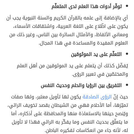
توفّر أدوات هذا العلم لدى المتعلّم
أي بالإضافة إلى علمه بالقرآن الكريم والسنة النبوية يجب أن
يكون على اطّلاع على اللغة العربية، واشتقاقات الأسماء،
ومعاني الألفاظ، والأمثال السائرة بين الناس، وغير ذلك من
العلوم المفيدة والمساعدة في هذا المجال.
التعلّم على يد الموثوقين
يُفضّل كذلك أن يتعلم على يد الموثوقين من أهل العلم
والمختصّين في تعبير الرؤى.
التفريق بين الرؤيا والحلم وحديث النفس
حيث إنّ
الرؤى الصادقة
يكون لها تأويل معتبر، ولها صفات
تميّزها، أما الأحلام فهي من الشيطان بقصد تخويف الرائي،
ويُنصح حينها بالاستعاذة منها والمحافظة على أذكاره، أما
ما يتعلّق بحديث النفس وما يفكّر به الرائي فهذا لا تأويل
له، لأنه جاء من انعكاسات تفكيره الباطن.