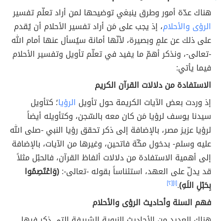
هناك عدّة أمور وطرق ينبغي توضيحها لمن أراد تعلّم تفسير
الرؤى والأحلام
، إذ يجب على مَن أراد تفسير الأحلام أن يُقدم
على ذلك عن علمٍ وبصيرة، لأنّها أمانة سيُسأل عنها أمام الله
-تعالى-، ونذكر أهمّ ما يفيد في تعلّم تأويل وتفسير الأحلام
فيما يأتي:
الاستفادة من دلالات القرآن الكريم
إذ وردت بعض الآيات الكريمة حول تأويل
الرؤيا
؛ كتأويل
سيدنا يوسف لرؤيا مَن كان معه بالسّجن، وكتأويله أيضاً
لرؤيا عزيز مصر، بالإضافة إلى ذكر تحقق رؤيا النبي -صلى الله
عليه وسلم- بدخول مكّة فاتحين، وغيرها من الآيات، بالإضافة
إلى أهمية الاستفادة من دلالات ألفاظ القرآن، فالحبْل مثلاً
قد يدلّ على العهد، استئناساً بقوله -تعالى-:
(وَاعْتَصِمُوا
بِحَبْلِ اللَهِ)
.
[١]
[٢]
فهم السنة وأحاديث الرؤى والأحلام
هناك العديد من الأحاديث النبوية الشريفة التي ذكر فيها