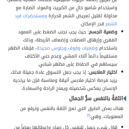
واستخدام شامبو خالٍ من الكبريت والمواد الضارة مع
محاولة تقليل تعريض الشعر للحرارة
ومستحضرات فرد
الشعر
قدر الإمكان.
وضعية الجسم:
حيث يجب تجنب الضغط على العمود
الفقري وإرهاق العضلات وإضعاف الأربطة، وذلك
باستخدام
وضعيات وقوف وجلوس صحيحة
، فإبقاء الظهر
مستقيماً دائماً أثناء المشي وعدم حني الأكتاف
سيساهم في الحفاظ على مظهر شبابي.
اختيار الملابس:
إذ يجب جعل التسوق عادة جميلة فذلك
يزيد فرصة اختيار ملابس أنيقة ومناسبة فإن ما يرتديه
الإنسان يعكس شخصيته ويمنح الراحة والسعادة.
الثقةُ بالنفس سرُّ الجمال
هناك بعض الطرق التي تعزز الثقة بالنفس وترفع من
المعنويات، وهي:
[١]
قَوْل شيء جميلٍ للنفس كل صباح وإعطائها بعضاً من