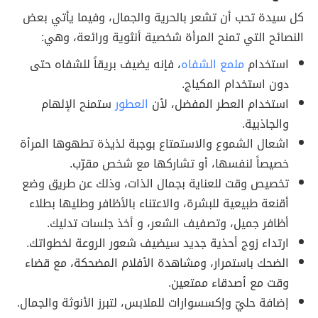
كل سيدة تحب أن تشعر بالحرية والجمال، وفيما يأتي بعض
النصائح التي تمنح المرأة شخصية أنثوية ورائعة، وهي:
استخدام
ملمع الشفاه
، فإنه يضيف بريقاً للشفاه حتى
دون استخدام المكياج.
استخدام العطر المفضل، لأن
العطور
ستمنح الإلهام
والجاذبية.
اشعال الشموع والاستمتاع بوجبة لذيذة تطهوها المرأة
خصيصاً لنفسها، أو تشاركها مع شخص مقرّب.
تخصيص وقت للعناية بجمال الذات، وذلك عن طريق وضع
أقنعة طبيعية للبشرة، والاعتناء بالأظافر وطليها بطلاء
أظافر جميل، وتصفيف الشعر، و أخذ جلسات تدليك.
ارتداء زوج أحذية جديد سيضيف شعور الروعة لخطواتك.
الضحك باستمرار، ومشاهدة الأفلام المضحكة، مع قضاء
وقت مع أصدقاء ممتعين.
إضافة حليّ وإكسسوارات للملابس، لتبرز الأنوثة والجمال.