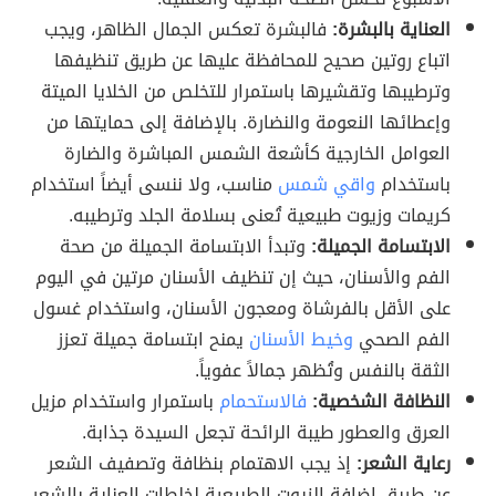
العناية بالبشرة:
فالبشرة تعكس الجمال الظاهر، ويجب
اتباع روتين صحيح للمحافظة عليها عن طريق تنظيفها
وترطيبها وتقشيرها باستمرار للتخلص من الخلايا الميتة
وإعطائها النعومة والنضارة. بالإضافة إلى حمايتها من
العوامل الخارجية كأشعة الشمس المباشرة والضارة
باستخدام
واقي شمس
مناسب، ولا ننسى أيضاً استخدام
كريمات وزيوت طبيعية تُعنى بسلامة الجلد وترطيبه.
الابتسامة الجميلة:
وتبدأ الابتسامة الجميلة من صحة
الفم والأسنان، حيث إن تنظيف الأسنان مرتين في اليوم
على الأقل بالفرشاة ومعجون الأسنان، واستخدام غسول
الفم الصحي
وخيط الأسنان
يمنح ابتسامة جميلة تعزز
الثقة بالنفس وتُظهر جمالاً عفوياً.
النظافة الشخصية:
فالاستحمام
باستمرار واستخدام مزيل
العرق والعطور طيبة الرائحة تجعل السيدة جذابة.
رعاية الشعر:
إذ يجب الاهتمام بنظافة وتصفيف الشعر
عن طريق إضافة الزيوت الطبيعية لخلطات العناية بالشعر،