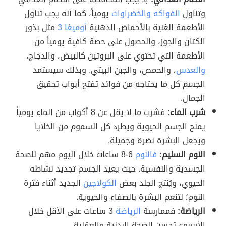
وتناول
الفواكه والخضراوات
يومياً، كما أنه يجب تناول
الأطعمة الغنية بالأحماض الدهنية
أوميغا 3
مثل بذور
الكتان والجوز، والحصول على حصة كافية يومياً من
الأطعمة التي تحتوي على البروتين كالبيض، والدجاج،
والعدس
، والحمص، والجبن البيتي. وبذلك سيستمد
الجسم كل ما يحتاجه من فوائد تفتح أبواب تحقيق
الجمال.
شرب الماء:
فشرب ما لا يقل عن 8 أكواب من الماء يومياً
يمنح الجسم الحيوية ويطرد كل السموم من الخلايا
ويجعل البشرة نضرة وجميلة.
النوم السليم:
فالنوم
6-8 ساعات خلال اليوم مهم للصحة
الجسدية والنفسية. حيث يعيد الجسم تجديد نشاطه
الحيوي، ويُنتج الجلد بعض
الكولاجين
الجديد أثناء فترة
النوم؛ لتنعم البشرة بالصفاء والحيوية.
الرياضة:
فممارسة
الرياضة
3 ساعات على الأقل خلال
الأسبوع تحسن الصحة البدنية والعقلية.