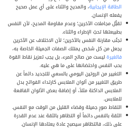
الطاقة الإيجابية
، والمديح والثناء على أي عمل صحيح
يفعله الإنسان.
تقبُّل مجاملات الآخرين؛ وعدم مقاومة المديح، لأن النفس
بطبيعتها تحبُ الإطراء والثناء.
تجنُب مقارنة النفس بالآخرين؛ لأن الاختلاف عن الآخرين
يجعل من كل شخص يمتلك الصفات الجميلة الخاصة به،
فالغيرة
ليست من صالح المرء، بل يجب تعزيز نقاط القوة
بحب النفس واحتضانها على ما هي عليه.
التغيير من الروتين اليومي بالسعي للتجديد دائماً عن
طريق التغيير من ألوان الملابس كارتداء الفواتح بدل
الملابس الداكنة مثلاً، أو إضافة بعض الألوان الفاقعة
للملابس.
التقاط صورٍ جميلة وقضاء القليل من الوقت مع النفس.
الثقة بالنفس دائماً أو التظاهر بالثقة عند عدم القدرة
على ذلك، فالتظاهر سيصبح عادة يعتادها الإنسان.