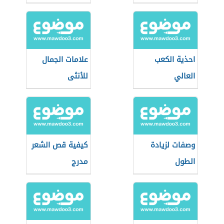
سي
احذية الكعب
علامات الجمال
العالي
للأنثى
وصفات لزيادة
كيفية قص الشعر
الطول
مدرج