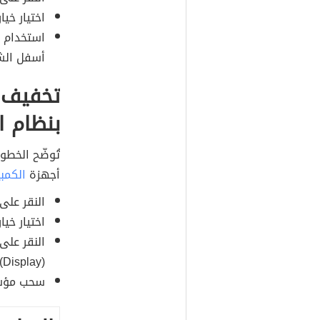
اختيار خيارات الط
استخدام م
أسفل الش
تخفيف 
بنظام ا
تُوضّح الخط
أجهزة
الكمبي
النقر على رمز 
اختيار خيار تفضيل
(Display).
سحب مؤشر