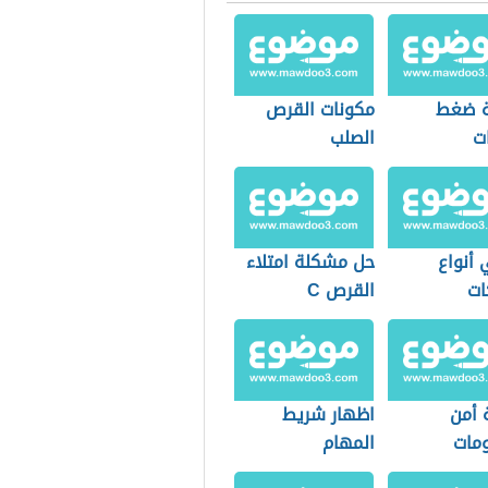
ة ضغط
مكونات القرص
ت
الصلب
 أنواع
حل مشكلة امتلاء
ات
القرص C
 أمن
اظهار شريط
ومات
المهام