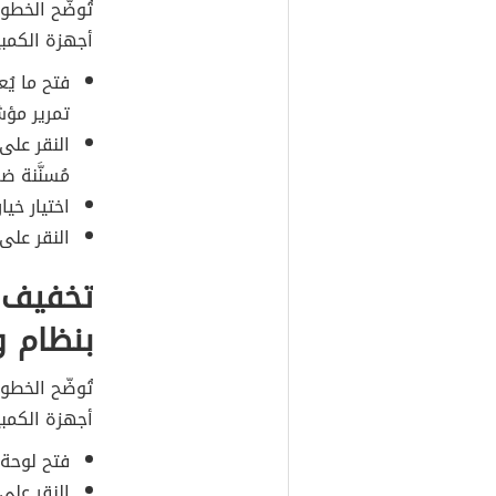
تُوضّح الخط
أجهزة الكمب
تمرير مؤش
مُسنَّنة 
اختيار خيار الس
النقر على
تخفيف 
بنظام وي
تُوضّح الخط
أجهزة الكمب
فتح لوحة التحكُّم (ol Panel
النقر على خيار 