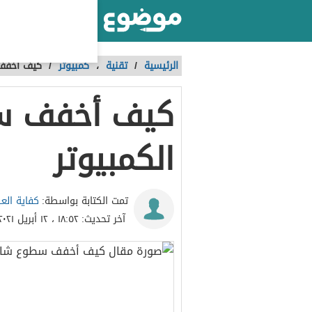
أكبر موقع عربي بالعالم
الرئيسية
/
تقنية
،
كمبيوتر
/
كيف أخفف
كيف أخفف س
الكمبيوتر
كفاية الع
تمت الكتابة بواسطة:
آخر تحديث:
١٨:٥٢ ، ١٢ أبريل ٢٠٢١