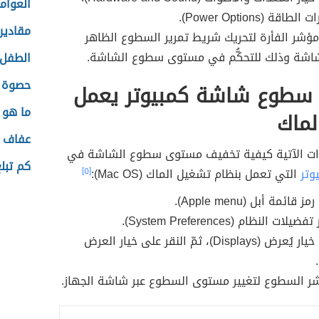
العوام
اقة (Power Options).
مقادير 
ؤشر الفأرة لتحريك شريط تمرير السطوع الظاهر
اشة وذلك للتحكُّم في مستوى سطوع الشاشة.
الطفل 
حصوة ف
سطوع شاشة كمبيوتر يعمل
ما هو ا
لماك
عفاف ش
وات الآتية كيفية تخفيف مستوى سطوع الشاشة في
كم تبل
وتر
التي تعمل بنظام تشغيل الماك (Mac OS):
[٥]
قائمة أبل (Apple menu).
ات النظام (System Preferences).
النقر على خيار يُعرض (Displays)، ثمّ النقر على خيار العرض
 السطوع لتغيير مستوى السطوع عبر شاشة الجهاز.