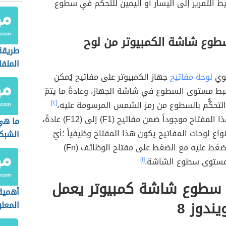
التمرير إلى اليسار أو اليمين للتحكّم في سطوع
وع شاشة الكمبيوتر من لوح
طريق
الملفا
توي
لوحة مفاتيح
جهاز الكمبيوتر على مفاتيح يُمكن
بط مستوى السطوع في شاشة الجهاز، وعادةً ما يتمّ
التحكُّم بالسطوع من رمز الشمس المرسومة عليه،
[٢]
حيث يكون هذا المفتاح موجوداً ضمن مفاتيح (F1) إلى (F12) عادةً،
ما هي
ع لوحات المفاتيح يكون هذا المفتاح وظيفياً ؛أيّ
الشبك
أنّه يتطلّب الضغط عليه مع الضغط على مفتاح الوظائف (Fn)
 مستوى سطوع الشاشة.
[١]
سطوع شاشة كمبيوتر يعمل
أهمية
ندوز 8
المعل