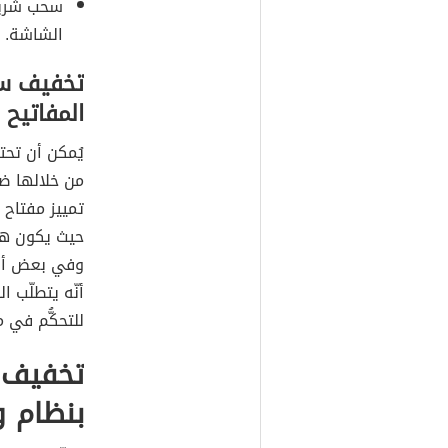
سحب شريط 
الشاشة.
تخفيف سط
المفاتيح
يُمكن أن تح
من خلالها ض
تمييز مفتاح 
وفي بعض أنوا
للتحكُّم في
تخفيف 
بنظام وي