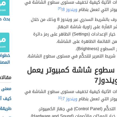
وات الآتية كيفية تخفيف مستوى سطوع الشاشة في
يوتر التي تعمل بنظام
ويندوز 8
:
[٣]
بحث ح
فتح ما يُعرف بالشريط السحري عبر ويندوز 8 وذلك من خلال
ر الفأرة على زاوية شاشة الجهاز.
النقر على خيار الإعدادات (Settings) الظاهر على رمز دائرة
ضمن القائمة الظاهرة على الشاشة.
طوع (Brightness).
خطوات
 شريط التمرير للتحكُّم في مستوى سطوع الشاشة.
المصنع
سطوع شاشة كمبيوتر يعمل
novo
مقالا
ندوز7
معنى ا
وات الآتية كيفية تخفيف مستوى سطوع الشاشة في
كيف أز
يوتر التي تعمل بنظام
ويندوز 7
:
[٤]
طريقة 
Contr) في جهاز الكمبيوتر.
المعدّات والأصوات (Hardware and Sound).