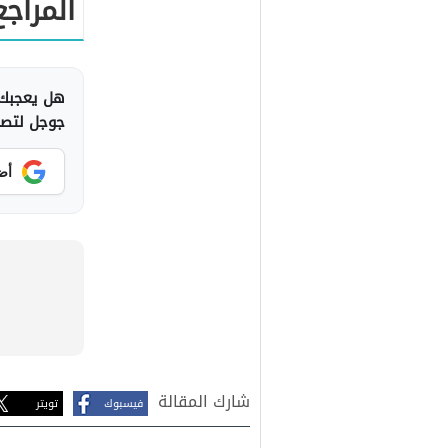
المراجع
هل يعجبك 
جوجل لتصلك
أض
شارك المقالة
فيسبوك
تويتر