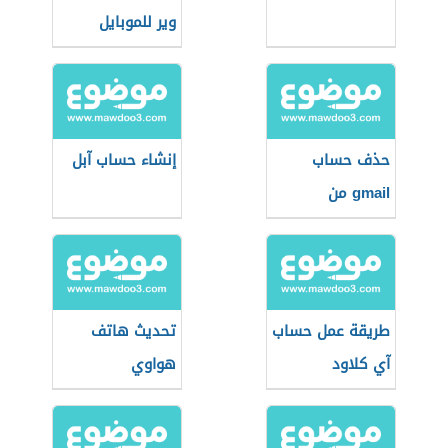
وير للموبايل
حذف حساب
إنشاء حساب آبل
gmail من
الأندرويد
طريقة عمل حساب
تحديث هاتف
آي كلاود
هواوي