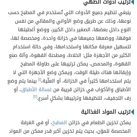
ترتيب أدوات الطهي
ينبغي تنظيم جميع الأدوات التي تُستخدم في المطبخ حسب
نوعها، وذلك عن طريق وضع الأواني والمقالي من نفس
النوع داخل بعضها، الصغير داخل الكبير، ووضع أغطيتها
فوقها، ووضعها جميعها في خزانة واحدة، ومخصصة لها،
لتسهيل معرفة مكانها واستخدامها، وفي حالة استخدام
الكثير من الأجهزة مثل: الخلاط، ومطحنة القهوة، وآلة صنع
القهوة، والمحمص، يمكن ترتيبها على طاولة المطبخ
وإبقائها هناك طيلة الوقت، ويمكن وضع الأجهزة التي لا
يتم استخدامها كثيراً في الخزانة، أو العلّية،
[١]
بينما يتم وضع
الأطباق والأكواب في خزائن قريبة من
غسالة الأطباق
، أو
رف التجفيف، لتنظيفها وترتيبها بشكلٍ أسرع.
[٢]
ترتيب المواد الغذائية
يمكن تخزين الطعام في خزائن
المطبخ
، أو في الغرفة
المخصصة للمؤن، بحيث يتم تخزين أكبر قدر ممكن من المواد