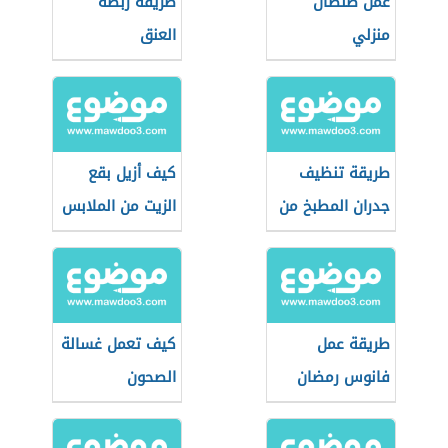
عمل صلصال
طريقة ربطة
منزلي
العنق
طريقة تنظيف
كيف أزيل بقع
جدران المطبخ من
الزيت من الملابس
الدهون
طريقة عمل
كيف تعمل غسالة
فانوس رمضان
الصحون
بالخشب