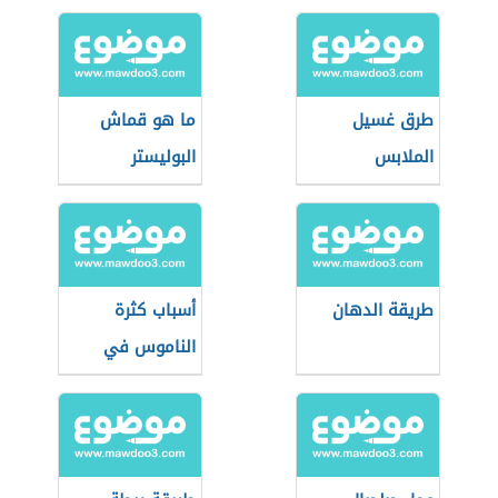
طرق غسيل
ما هو قماش
الملابس
البوليستر
طريقة الدهان
أسباب كثرة
الناموس في
المنزل