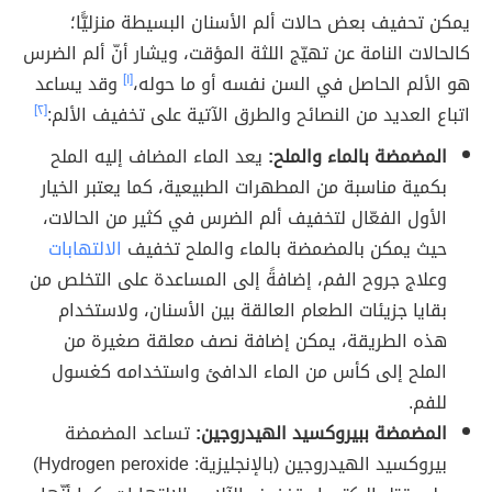
يمكن تحفيف بعض حالات ألم الأسنان البسيطة منزليًّا؛
كالحالات النامة عن تهيّج اللثة المؤقت، ويشار أنّ ألم الضرس
هو الألم الحاصل في السن نفسه أو ما حوله،
[١]
وقد يساعد
اتباع العديد من النصائح والطرق الآتية على تخفيف الألم:
[٢]
المضمضة بالماء والملح:
يعد الماء المضاف إليه الملح
بكمية مناسبة من المطهرات الطبيعية، كما يعتبر الخيار
الأول الفعّال لتخفيف ألم الضرس في كثير من الحالات،
حيث يمكن بالمضمضة بالماء والملح تخفيف
الالتهابات
وعلاج جروح الفم، إضافةً إلى المساعدة على التخلص من
بقايا جزيئات الطعام العالقة بين الأسنان، ولاستخدام
هذه الطريقة، يمكن إضافة نصف معلقة صغيرة من
الملح إلى كأس من الماء الدافئ واستخدامه كغسول
للفم.
المضمضة ببيروكسيد الهيدروجين:
تساعد المضمضة
بيروكسيد الهيدروجين (بالإنجليزية: Hydrogen peroxide)