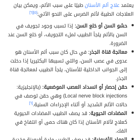
يعتمد
علاج ألم الأسنان
طبيًا على سبب الألم، ويمكن بيان
العلاجات الطبية لألم الضرس على النحو الآتي:
[٥]
[٦]
حشو السن أو خلع السن:
إذا تسبب وجود تجويف في
السن بالألم يلجأ الطبيب لملء التجويف، أو خلع السن عند
الضرورة.
معالجة قناة الجذر:
في حال كان سبب ألم الأسنان هو
عدوى في عصب السن، والتي تسببها البكتيريا إذا دخلت
إلى الجوانب الداخلية للأسنان، يلجأ الطبيب لمعالجة قناة
الجذر.
حقن إحصار أو انسداد العصب الموضعية:
(بالإنجليزية:
Local nerve block injections) وهي حقن توصف في
حالات الألم الشديد أو أثناء الإجراءات السنية.
[٦]
المضادات الحيوية:
قد يصف الطبيب المضادات الحيوية
كعلاج لآلام الأسنان إذا كان هناك حمى أو انتفاخ في
الفك.
المواد الأفيونية:
قد يصف الطبيب مادة أفيوينة مخدرة