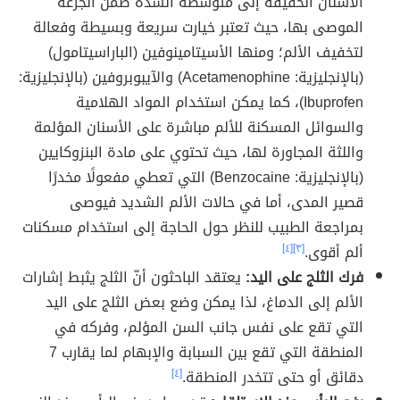
الأسنان الخفيفة إلى متوسطة الشدة ضمن الجرعة
الموصى بها، حيث تعتبر خيارت سريعة وبسيطة وفعالة
لتخفيف الألم؛ ومنها الأسيتامينوفين (الباراسيتامول)
(بالإنجليزية: Acetamenophine) والآيبوبروفين (بالإنجليزية:
Ibuprofen)، كما يمكن استخدام المواد الهلامية
والسوائل المسكنة للألم مباشرة على الأسنان المؤلمة
واللثة المجاورة لها، حيث تحتوي على مادة البنزوكايين
(بالإنجليزية: Benzocaine) التي تعطي مفعولًا مخدرًا
قصير المدى، أما في حالات الألم الشديد فيوصى
بمراجعة الطبيب للنظر حول الحاجة إلى استخدام مسكنات
ألم أقوى.
[٣]
[٤]
فرك الثلج على اليد:
يعتقد الباحثون أنّ الثلج يثبط إشارات
الألم إلى الدماغ، لذا يمكن وضع بعض الثلج على اليد
التي تقع على نفس جانب السن المؤلم، وفركه في
المنطقة التي تقع بين السبابة والإبهام لما يقارب 7
دقائق أو حتى تتخدر المنطقة.
[٤]