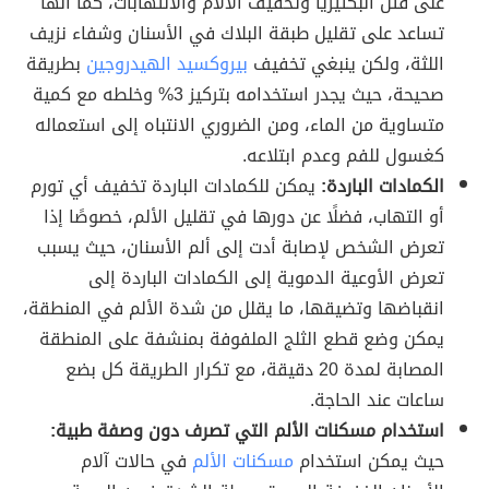
على قتل البكتيريا وتخفيف الآلام والالتهابات، كما أنّها
تساعد على تقليل طبقة البلاك في الأسنان وشفاء نزيف
اللثة، ولكن ينبغي تخفيف
بيروكسيد الهيدروجين
بطريقة
صحيحة، حيث يجدر استخدامه بتركيز 3% وخلطه مع كمية
متساوية من الماء، ومن الضروري الانتباه إلى استعماله
كغسول للفم وعدم ابتلاعه.
الكمادات الباردة:
يمكن للكمادات الباردة تخفيف أي تورم
أو التهاب، فضلًا عن دورها في تقليل الألم، خصوصًا إذا
تعرض الشخص لإصابة أدت إلى ألم الأسنان، حيث يسبب
تعرض الأوعية الدموية إلى الكمادات الباردة إلى
انقباضها وتضيقها، ما يقلل من شدة الألم في المنطقة،
يمكن وضع قطع الثلج الملفوفة بمنشفة على المنطقة
المصابة لمدة 20 دقيقة، مع تكرار الطريقة كل بضع
ساعات عند الحاجة.
استخدام مسكنات الألم التي تصرف دون وصفة طبية:
حيث يمكن استخدام
مسكنات الألم
في حالات آلام