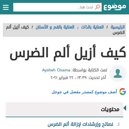
الرئيسية
/
العناية بالذات
،
العناية بالفم و الأسنان
/
كيف أزيل ألم
الضرس
كيف أزيل ألم الضرس
Aysheh Osama
تمت الكتابة بواسطة:
آخر تحديث:
١٣:٣٩ ، ٢٢ فبراير ٢٠٢١
أضف موضوع كمصدر مفضل في جوجل
محتويات
١
نصائح وإرشادات لإزالة ألم الضرس