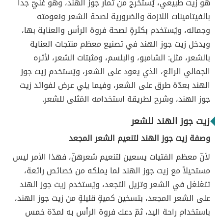
هو زيت طبيعي، يُستخرج من ثمار جوز الهند، وهو غنيّ جداً
بالفيتامينات اللازمة والضرورية لصحة الشعر ونعومته
وجماله، ويُستخدم بكثرةٍ لصحة فروة الرأس والعناية بها،
ويدخل زيت جوز الهند في تصنيع معظم منتجات العناية
بالشعر، مثل: الشامبو، والبلسم، ومثبتات الشعر، لأثره
الجمالي الرائع، الذي يعود على الشعر، ويُستخدم زيت جوز
الهند بعدّة طرق على الشعر، وفيما يلي عرض لفوائد زيت
جوز الهند، وشرح لطريقة استخدامه المُثلى للشعر.
زيت جوز الهند للشعر
وصفة زيت جوز الهند لتنعيم الشعر المجعد
لأنّ معظم الفتيات يسعين لتنعيم شعرهنّ، فهذا الأمر ليس
مستحيلاً مع زيت جوز الهند لما يملكه من خصائص رائعة،
تتغلغل في الشعر وتزيل التجعد، ويُستخدم زيت جوز الهند
على الشعر المجعد، بتسخين كميةٍ قليلةٍ من زيت جوز الهند،
باستخدام راحة اليد، ثمّ دعك فروة الرأس به لمدّة خمس