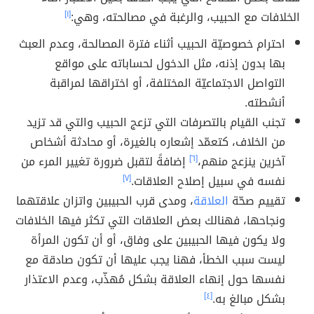
الخلافات مع الحبيب، والرغبة في مصالحته، وهي:
[١]
احترام خصوصيّة الحبيب أثناء فترة المصالحة، وعدم العبث
بها بدون إذنه، مثل الدخول لحساباته على مواقع
التواصل الاجتماعيّة المختلفة، أو اختراقها لمراقبة
أنشطته.
تجنب القيام بالتصرفات التي تزعج الحبيب والتي قد تزيد
من الخلاف، كتعمّد إشعاره بالغيرة، أو محادثة أشخاص
آخرين ينزعج منهم،
[٦]
إضافةً لتقبل ضرورة تغيير المرء من
نفسه في سبيل إصلاح العلاقات.
[٧]
تقييم صحّة
العلاقة
، ومدى قرب الحبيبين واتزان علاقتهما
ونجاحها، فهنالك بعض العلاقات التي تكثر فيها الخلافات
ولا يكون فيها الحبيبين على وفاق، أو أن تكون المرأة
ليست سبب الخطأ، فهنا يجب عليها أن تكون صادقة مع
نفسها حول إنهاء العلاقة بشكل مُهذّب، وعدم الاعتذار
بشكل مبالغ به.
[٤]