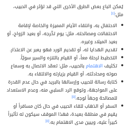
يُمكن اتباع بعض الطرق الأخرى التي قد تؤثر في الحبيب،
مثل:
[٤]
الاحتفال به، وانتقاء الأيام المميزة والخاصة لإقامة
الاحتفالات ومصالحته، مثل: يوم تخّرجه، أو بعيد الزواج، أو
بعيد الميلاد وغيره.
تقديم الهدايا له، أو تقديم الورد فهو يعبر عن الاعتذار.
التخطيط لرحلة معاً، أو القيام بالتنزه والسير سويّاً.
تكثيف
الاهتمام
بالحبيب، مثل: تعمّد الاتصال به وسماع
صوته ومحادثته، أو القيام بزيارته والالتقاء به.
كتابة رسالة للحبيب وإرسالها بالبريد في حال عدم القدرة
على المواجهة، وتوقع الرد السلبي منه، وعدم الاستعداد
للمصالحة وجهاً لوجه.
[٥]
السفر أو الذهاب للقاء الحبيب في حال كان مسافراً أو
يقيم في منطقة بعيدة، فهذا الموقف سيكون له تأثيراً
كبيراً عليه، ويبين مدى الاهتمام به.
[٥]