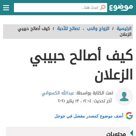
الرئيسية
/
الزواج والحب
،
نصائح للأحبة
/
كيف أصالح حبيبي
الزعلان
كيف أصالح حبيبي
الزعلان
عبدالله الكسواني
تمت الكتابة بواسطة:
آخر تحديث:
١٢:٠٤ ، ١٣ يناير ٢٠٢١
أضف موضوع كمصدر مفضل في جوجل
محتويات