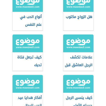
هل الزواج مكتوب
أنواع الحب في
علم النفس
علامات تكشف
كيف تجعل فتاة
الرجل العاشق قبل
تحبك
المصارحة
كيف ينسى الرجل
أفكار هدايا عيد
حبيبته الأولى
الحب للرجال