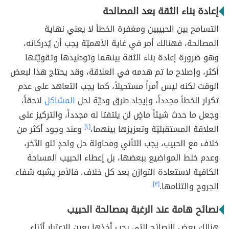
إعادة بناء الثقة بعد المصالحة
التسامح بين الحبيبين ومغفرة الخطأ لا يعني نهاية
المصالحة، فهنالك أمر في غاية الأهميّة يجب أن يُدركانه،
وهو ضرورة إعادة بناء الثقة بينهما وتوطيدها وتقويّتها
أكثر، وإصلاح ما تم هدمه في العلاقة، وقد يحتاج هذا لبعض
الوقت لكنه ليس أمراً مستحيلاً، كما يجب التعاهد على عدم
تكرار الخطأ مجدداً، وإيجاد طرق وديّة لحل
المشاكل
لاحقاً،
وجعل ما حدث شيئاً ماضٍ لن يلتفتا له مجدداً، والتركيز على
العلاقة المستقبليّة وتعزيزها بينهما،
[٢]
وعند وجود أكثر من
خلاف مع الحبيب، يجب التأني ومحاولة حل واحدٍ تلو الآخر،
وعدم خلط المواضيع ببعضها، بل إعطاء الحبيب المساحة
الكافية لاستعادة التوازن بعد كل خلاف، فالأمر يشبه شفاء
الجروح والتئامها.
[٣]
نصائح هامة عند الرغبة بمصالحة الحبيب
هنالك بعض النصائح التي يجب أخذها بعين الاعتبار أثناء