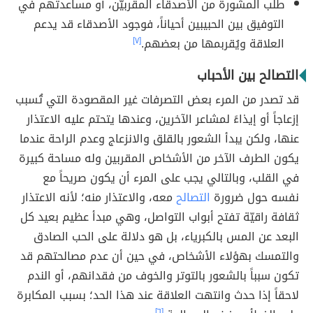
طلب المشورة من الأصدقاء المقربيّن، أو مساعدتهم في
التوفيق بين الحبيبين أحياناً، فوجود الأصدقاء قد يدعم
العلاقة ويُقربمها من بعضهم.
[٧]
التصالح بين الأحباب
قد تصدر من المرء بعض التصرفات غير المقصودة التي تُسبب
إزعاجاً أو إيذاءً لمشاعر الآخرين، وعندها يتحتم عليه الاعتذار
عنها، ولكن يبدأ الشعور بالقلق والانزعاج وعدم الراحة عندما
يكون الطرف الآخر من الأشخاص المقربين وله مساحة كبيرة
في القلب، وبالتالي يجب على المرء أن يكون صريحاً مع
نفسه حول ضرورة
التصالح
معه، والاعتذار منه؛ لأنه الاعتذار
ثقافة راقيّة تفتح أبواب التواصل، وهي مبدأ عظيم بعيد كل
البعد عن المس بالكبرياء، بل هو دلالة على الحب الصادق
والتمسك بهؤلاء الأشخاص، في حين أن عدم مصالحتهم قد
تكون سبباً بالشعور بالتوتر والخوف من فقدانهم، أو الندم
لاحقاً إذا حدث وانتهت العلاقة عند هذا الحد؛ بسبب المكابرة
[٦]