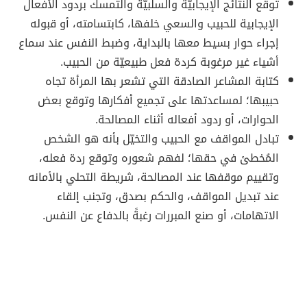
توقع النتائج الإيجابيّة والسلبيّة والتمسك بردود الأفعال
الإيجابية للحبيب والسعي خلفها، كابتسامته، أو قبوله
إجراء حوار بسيط معها بالبداية، وضبط النفس عند سماع
أشياء غير مرغوبة كردة فعل طبيعيّة من الحبيب.
كتابة المشاعر الصادقة التي تشعر بها المرأة تجاه
حبيبها؛ لمساعدتها على تجميع أفكارها وتوقع بعض
الحوارات، أو ردود أفعاله أثناء المصالحة.
تبادل المواقف مع الحبيب والتخيّل بأنه هو الشخص
المُخطئ في حقها؛ لفهم شعوره وتوقع ردة فعله،
وتقييم موقفها عند المصالحة، شريطة التحلي بالأمانه
عند تبديل المواقف، والحكم بصدق، وتجنب إلقاء
الاتهامات، أو صنع المبررات رغبةً بالدفاع عن النفس.