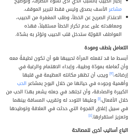
إخبار الحبيب بالسبب الذي أدى لسوء التصرّف، وتوضيح
مشاعر
الأسف بصدق وليس فقط لتبرير الموقف.
الاعتذار الصريح عن الخطأ، وطلب المغفرة من الحبيب،
ومعاهدته على عدم تكرار الخطأ مستقبلاً، فهذه
العواطف القويّة ستدخل قلب الحبيب وتؤثر به بشدّة.
التعامل بلطف ومودة
أبسط ما قد تفعله المرأة لحبيبها هو أن تكون لطيفةً معه
وأن تُعامله بمودّة وطيبة، وإبداء الاهتمام والرغبة في
إرضائه،
[٣]
ويجب أن تظهر مكانته العظيمة في قلبها
وأهمية وجوده في حياتها من خلال البوح بمشاعر
الحب
الكبيرة والصادقة، وأن تجتهد في جعله يشعر بهذا الحب من
خلال الأفعال،
[١]
وعليها التودد له وتقريب المسافة بينهما
في سبيل إغلاق الفجوة التي حدثت في العلاقة وتوطيدها
وتعزيز استقرارها.
[٤]
اتباع أساليب أخرى للمصالحة