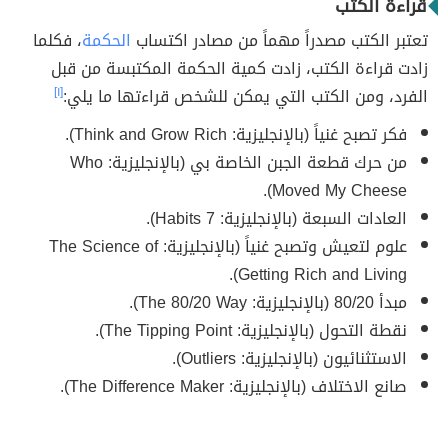
قراءة الكتب
تعتبر الكتب مصدراً مهماً من مصادر اكتساب
الحكمة
، فكلما
زادت قراءة الكتب، زادت كمية الحكمة المكتبسة من قبل
الفرد، ومن الكتب التي يمكن للشخص قراءتها ما يلي:
[١]
فكر تصبح غنياً (بالإنجليزية: Think and Grow Rich).
من حرك قطعة الجبن الخاصة بي (بالإنجليزية: Who
Moved My Cheese).
العادات السبعة (بالإنجليزية: 7 Habits).
علوم لتعيش وتصبح غنياً (بالإنجليزية: The Science of
Getting Rich and Living).
مبدأ 80/20 (بالإنجليزية: The 80/20 Way).
نقطة التحول (بالإنجليزية: The Tipping Point).
الاستثنائيون (بالإنجليزية: Outliers).
صانع الاختلاف (بالإنجليزية: The Difference Maker).