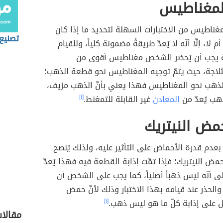
المغناطيس
المغناطيس من الاختبارات السهلة لتحديد ما إذا كان
تصنيع
م لا، إلّا أنّه لا يُعدّ طريقةً مضمونة كلياً، وللقيام
ة يجب أن يُحضر الشخص مغناطيس أقوى من
لاجة، حيث يتمّ توجيه المغناطيس نحو قطعة الذهب؛
الذهب نحو المغناطيس فهذا يعني بأنّ الذهب مزيف،
ذهب يُعدّ من
المعادن
غير القابلة للتمغنط.
[١]
حمض النيتريك
 بعدم قدرة الأحماض على التأثير عليه، ولذلك يُنصح
 النيتريك؛ فإذا تمّت إذابة القطعة فيه فهذا يُعدّ
 على أنّه ليس ذهباً أصلياً، كما يجب على الشخص أن
والحذر عند قيامه بهذا الاختبار وذلك لأنّ حمض
ل على إذابة كلّ ما هو ليس ذهب.
[١]
مقالات