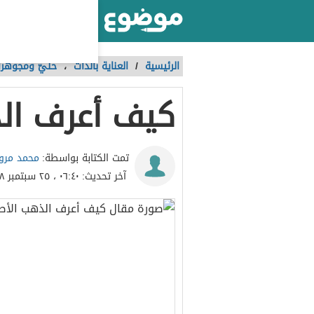
أكبر موقع عربي بالعالم
الرئيسية
/
العناية بالذات
،
حليّ ومجوهرا
كيف أعرف ال
محمد مرو
تمت الكتابة بواسطة:
آخر تحديث:
٠٦:٤٠ ، ٢٥ سبتمبر ٢٠١٨