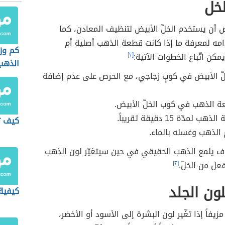
لخل
أن يستخدم الخلّ الأبيض لتنظيف المعادن، كما
مه لمعرفة ما إذا كانت قطعة الذهب أصلية أم
كم وز
مكن اتّباع الخطوات الآتية:
[٢]
الذهب
ّ الأبيض في كوبٍ زجاجي، مع الحرص على عدم إضافة
 الذهب في كوب الخلّ الأبيض.
لمدّة 15 دقيقة تقريباً.
كيف ت
م الذهب وغسله بالماء.
يلمع الذهب الحقيقي في حين سيتغيّر لون الذهب
فعل من الخلّ.
[٢]
لون الجلد
كيفية
زيفاً إذا تغّير لون البشرة إلى الأسود أو الأخضر،