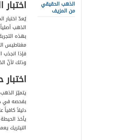
اختبار 
الذهب الحقيقي
من المزيف
يُعدّ اختبار 
الذهب أصلياً أ
بهذه التجرب
مغناطيس الث
فإذا انجذب 
وذلك لأنّ ال
اختبار 
يتميّز الذهب
بفحصه في حمض
دليلاً كافياً
يأخذ الحيطة 
النيتريك يعم