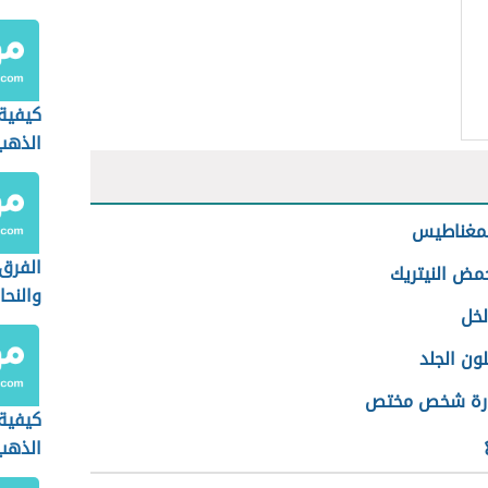
كيفية
الذهب 
المغناطيس
الفرق
حمض النيتريك
والنح
لخل
لون الجلد
رة شخص مختص
كيفية 
الذهب