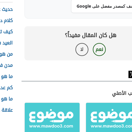
ف كمصدر مفضل على Google
حديث ع
كلام در
كيف تع
هل كان المقال مفيداً؟
العيد 
نعم
لا
من هو
مدن فر
ما هو 
كم عدد
ب الأصلي
ما هو 
علاقة ع