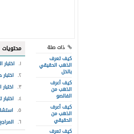
ذات صلة
محتويات
كيف تعرف
١
اختبار 
الذهب الحقيقي
بالخل
٢
اختبار 
كيف أعرف
٣
اختبار ا
الذهب من
الفالصو
٤
اختبار ت
كيف أعرف
٥
استشا
الذهب من
الحقيقي
٦
المراجع
كيف تعرف