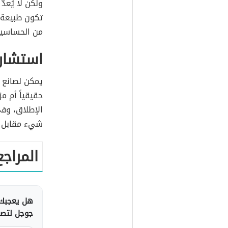
ولكن لا يُعدّ
تكون طبيعة
من الحساسية
استشا
يمكن لصانع ا
حقيقياً أم م
الإطلاق، وف
شيء مقابل تح
المراجع
هل يعجبك 
جوجل لتصلك