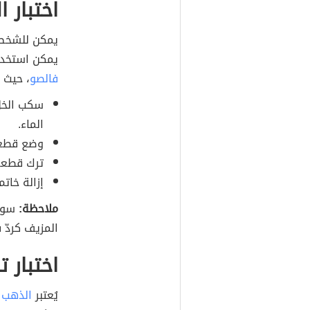
اختبار ا
يمكن للشخص 
يمكن استخدا
فالصو
، حيث ي
سكب الخل
الماء.
وضع قطعة
ترك قطعة الذهب 
إزالة خات
ملاحظة:
سوف 
المزيف كردّ 
اختبار ت
يُعتبر
الذهب
م