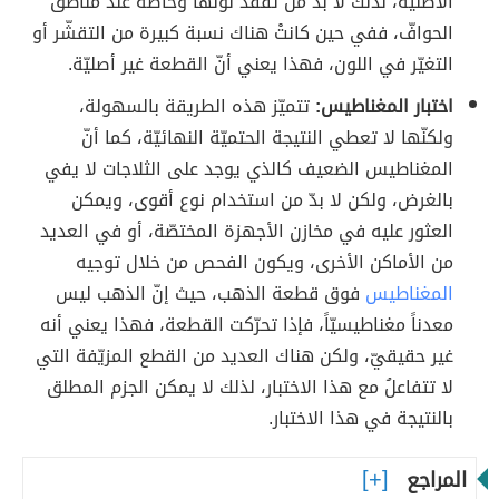
الأصليّة، لذلك لا بدّ من تفقّد لونها وخاصّةً عند مناطق
الحوافّ، ففي حين كانتْ هناك نسبة كبيرة من التقشّر أو
التغيّر في اللون، فهذا يعني أنّ القطعة غير أصليّة.
اختبار المغناطيس:
تتميّز هذه الطريقة بالسهولة،
ولكنّها لا تعطي النتيجة الحتميّة النهائيّة، كما أنّ
المغناطيس الضعيف كالذي يوجد على الثلاجات لا يفي
بالغرض، ولكن لا بدّ من استخدام نوع أقوى، ويمكن
العثور عليه في مخازن الأجهزة المختصّة، أو في العديد
من الأماكن الأخرى، ويكون الفحص من خلال توجيه
المغناطيس
فوق قطعة الذهب، حيث إنّ الذهب ليس
معدناً مغناطيسيّاً، فإذا تحرّكت القطعة، فهذا يعني أنه
غير حقيقيّ، ولكن هناك العديد من القطع المزيّفة التي
لا تتفاعلُ مع هذا الاختبار، لذلك لا يمكن الجزم المطلق
بالنتيجة في هذا الاختبار.
المراجع