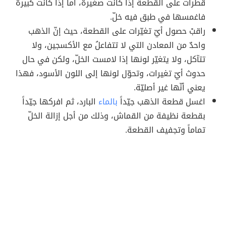
قطرات على القطعة إذا كانت صغيرة، أما إذا كانت كبيرة
فاغمسها في طبق فيه خلّ.
راقبْ حصول أيّ تغيّرات على القطعة، حيث إنّ الذهب
واحدٌ من المعادن التي لا تتفاعلُ مع الأكسجين، ولا
تتآكل، ولا يتغيّر لونها إذا لامست الخلّ، ولكن في حال
حدوث أيّ تغيرات، وتحوّل لونها إلى اللون الأسود، فهذا
يعني أنّها غير أصليّة.
اغسل قطعة الذهب جيّداً
بالماء
البارد، ثم افركها جيّداً
بقطعة نظيفة من القماش، وذلك من أجل إزالة الخلّ
تماماً وتجفيف القطعة.