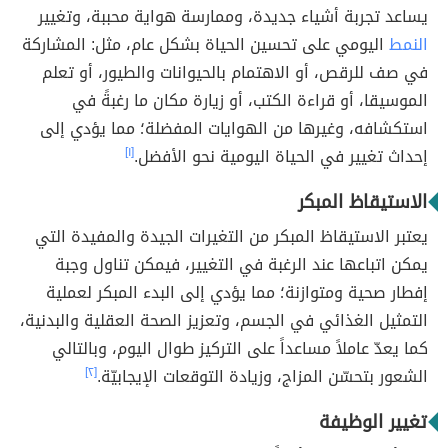
يساعد تجربة أشياء جديدة، وممارسة هواية محببة، وتغيير
النمط
اليومي على تحسين الحياة بشكل عام، مثل: المشاركة
في صف للرقص، أو الاهتمام بالحيوانات والطيور، أو تعلم
الموسيقا، أو قراءة الكتب، أو زيارة مكان ما رغبةً في
استكشافه، وغيرها من الهوايات المفضلة؛ مما يؤدي إلى
إحداث تغيير في الحياة اليومية نحو الأفضل.
[١]
الاستيقاظ المبكر
يعتبر الاستيقاظ المبكر من التغيرات الجيدة والمفيدة التي
يمكن اتباعها عند الرغبة في التغيير، فيمكن تناول وجبة
إفطار صحية ومتوازنة؛ مما يؤدي إلى البدء المبكر لعملية
التمثيل الغذائي في الجسم، وتعزيز الصحة العقلية والبدنية،
كما يعدّ عاملاً مساعداً على التركيز طوال اليوم، وبالتالي
الشعور بتحسّن المزاج، وزيادة التوقعات الإيجابيّة.
[٢]
تغيير الوظيفة