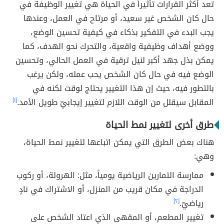
تعد أكثر القرارات تأثيراً في الحياة هي تغيير الوظيفة في
حال كان الشخص غير سعيد، أو مرتاح في العمل، وعندها
يجب البدء في التفكير بذكاء في كيفية تحسين الوضع،
ووضع أهداف وظيفية واقعية، والتحرك نحو الهدف، كما
يمكن بذل جهد أكبر لنيل ترقية في العمل الحالي، وتحسين
الوضع فيه في حال كان الشخص يحب عمله، ولكن يرغب
بالتطور فيه، حيث إن هذا التغيير يحتاج لوقت لكنه في
المقابل سيقلل من الوقت اللازم لتغيير إيجابيّ طويل الأمد.
[١]
طرق أخرى لتغيير نمط الحياة
هناك بعض الطرق التي يمكن اتباعها لتغيير نمط الحياة،
وهي:
ممارسة التمارين الرياضية يومياً، مثل: الهرولة، أو ركوب
الدراجة في مكان قريب من المنزل، أو الاشتراك في نادٍ
رياضيّ.
[٢]
تغيير المطعم، أو المقهى الذي اعتاد الشخص على