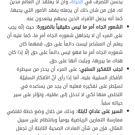
يحسن التصرف في
الحياة
، وأن لا يعتقد أن العالم مدينٌ
له، فإن من شان ذلك أن يجعله يفقد الأمور التي يحبها،
كما أنه يجعل الأفراد الذين يحبهم يبتعدون عنه.
الشعور اتجاه أمر ما ليس حقيقياً بالضرورة:
حيث إنّه يجب
على المرء أن لا يتجاهل شعوره اتجاه أمرٍ ما، كما عليه أن
يعلم أن المشاعر ليست دائماً على حق، فمهما كان
شعوره اتجاه أمرٍ ما فهو ليس دائماً على حق إلّا إذا كان
هناك ما يبررها، ويثبت أنها على حق.
تجنب التفكير السلبي:
على المرء أن يحذر من سيطرة
الأفكار السلبية عليه، أما إذا رأى أنّ الأفكار السلبيّة
تسيّطر على تفكيره فعليه أن يجد من يساعده في
التخلص منها لكي لا تدخل إلى عقليه، وتؤثر على سير
حياته سلباً.
السير على عاداتٍ ثابتة:
وذلك من خلال وضع خطة تقتضي
ممارسة التمارين الرياضية يومياً وبانتظام على سبيل
المثال، فإن من شأن العادات الصحية الثابتة أن تجعل