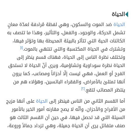
الحياة
الحياة
ضد الموت والسكون، وهي لفظة مُرادفة لعدّة معانٍ
تشمل الحركة، والوجود، والفعل، والتأثير، وهذا ما تتصف به
الكائنات الحية التي تتأثر بالبيئة المحيطة بها وتؤثر فيها،
وتشترك في الحياة المكتسبة والتي تنتهي بالموت.
[١]
وتختلف نظرة الناس إلى الحياة، فهناك قسم ينظر إلى
الحياة نظرة سوداوية وتشاؤمية، ويرى أنّ الحياة لا تستحق
الفرح أو العمل، فهي ليست إلّا أحزاناً ومصاعب، كما يرون
أنها تمتلئ بالأمراض، والفقراء البائسين، وهؤلاء هم من
ينتظر المصائب لتقع.
[٢]
أما القسم الثاني من الناس فينظر إلى
الحياة
على أنها مزيج
من الأفراح والأحزان، وأنّه لا يصح مقارنه أمور الخير بالأمور
السيئة التي قد تحصل فيها، في حين أن القسم الثالث هو
صنف متفائل يرى أن الحياة جميلة، وهي تزداد جمالاً وروعة،