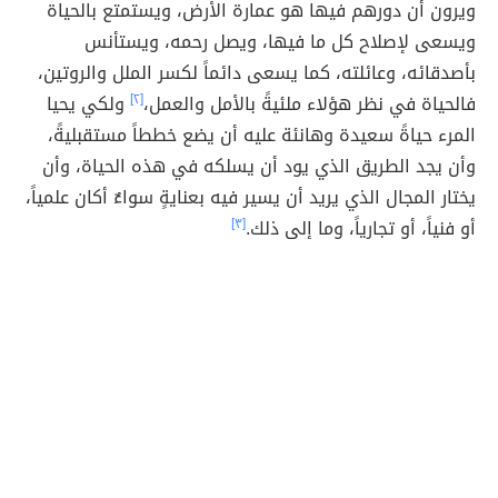
ويرون أن دورهم فيها هو عمارة الأرض، ويستمتع بالحياة
ويسعى لإصلاح كل ما فيها، ويصل رحمه، ويستأنس
بأصدقائه، وعائلته، كما يسعى دائماً لكسر الملل والروتين،
فالحياة في نظر هؤلاء ملئيةً بالأمل والعمل،
[٢]
ولكي يحيا
المرء حياةً سعيدة وهانئة عليه أن يضع خططاً مستقبليةً،
وأن يجد الطريق الذي يود أن يسلكه في هذه الحياة، وأن
يختار المجال الذي يريد أن يسير فيه بعنايةٍ سواءٌ أكان علمياً،
أو فنياً، أو تجارياً، وما إلى ذلك.
[٣]