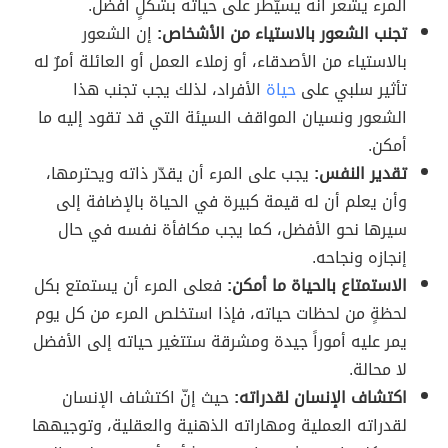
المرء يشعر أنه يسيّطر على حياته بشكلٍ أفضل.
تجنب الشعور بالاستياء من الأشخاص:
إن الشعور
بالاستياء من الأصدقاء، أو زملاء العمل أو العائلة أمرٌ له
تأثير سلبي على
حياة
الأفراد، لذلك يجب تجنب هذا
الشعور ونسيان المواقف السيئة التي قد تقود إليه ما
أمكن.
تقدير النفس:
يجب على المرء أن يقدّر ذاته ويحترمها،
وأن يعلم أن له قيمة كبيرة في الحياة بالإضافة إلى
سيرها نحو الأفضل، كما يجب مكافأة نفسه في حال
إنجازه ونجاحه.
الاستمتاع بالحياة ما أمكن:
فعلى المرء أن يستمتع بكل
لحظةٍ من لحظات حياته، فإذا استخلص المرء من كل يوم
يمر عليه أموراً جيدة ومشرقة ستتغير حياته إلى الأفضل
لا محالة.
اكتشاف الإنسان لقدراته:
حيث إنّ اكتشاف الإنسان
لقدراته العملية ومهاراته الذهنية والعقلية، وتوجيهها