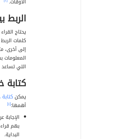
الأوقات.
[٢]
الربط بي
يحتاج القراء
كلمات الربط
إلى أخرى، مث
المعلومات بش
التي تساعد ع
كتابة خ
يمكن
كتابة 
أهمها:
[٤]
الإجابة عن
بهم قراءة
البداية.