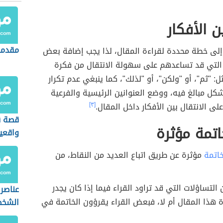
ن الأفكار
مقدمة
 إلى خطة محددة لقراءة المقال، لذا يجب إضافة بعض
 التي قد تساعدهم على سهولة الانتقال من فكرة
ل: "ثم"، أو "ولكن"، أو "لذلك"، كما ينبغي عدم تكرار
كل مبالغ فيه، ووضع العنوانين الرئيسية والفرعية
لى الانتقال بين الأفكار داخل المقال.
[٣]
قصة ق
اتمة مؤثرة
واقعي
خاتمة
مؤثرة عن طريق اتباع العديد من النقاط، من
 التساؤلات التي قد تراود القراء فيما إذا كان يجدر
عناصر 
 هذا المقال أم لا، فبعض القراء يقرؤون الخاتمة في
الشخص