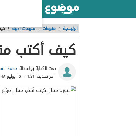
أكبر موقع عربي بالعالم
الرئيسية
/
منوعات
،
منوعات أدبية
/
كيف
كيف أكتب مق
محمد الس
تمت الكتابة بواسطة:
آخر تحديث:
٠٦:٤٦ ، ١٥ يوليو ٢٠١٨