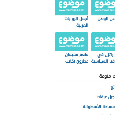
عن الوطن
أجمل الروايات
العربية
 راتزل في
منعم سليمان
فيا السياسية
عطرون (كاتب
وباحث ومفكر
سوداني) رشا
ت منوعة
ئع
جبل عرفات
مساحة الأسطوانة