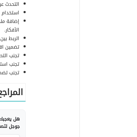
التحدث عن
استخدام ا
إضافة ملخ
الأفكار.
الربط بين
تضمين اقت
تجنب التط
تجنب استخ
تجنب تضمي
المراجع
هل يعجبك 
جوجل لتصلك