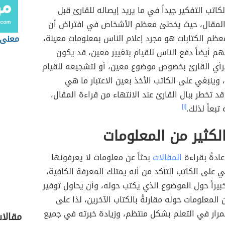
كاتب التفكير جيداً في ما يريد إيصاله للقارئ قبل
لمقال، حيث يخطئ معظم الأشخاص في افتراض أن
ظم الكتابات هو مجرد إعلام الناس بمعلومات معينة،
معنى 
م أيضاً دفع الناس للقيام بتغيير معين، قد يكون
لرأي القارئ بخصوص موضوع معين، أو لتشجيعه للقيام
وينبغي على الكاتب الأخذ بعين الاعتبار ما هي
قد تخطر ببال القارئ عند الانتهاء من قراءة المقال،
 تبعاً لذلك.
[١]
لكثير من المعلومات
ادةً بقراءة
المقالات
بحثاً عن معلومات لا يعرفونها
غي على الكاتب التأكد من أنه يمتلك المعرفة الكافية،
بيراً حول الموضوع الذي يكتب حوله، وأن يحاول توفير
المعلومات حوله مقارنةً بالكتاب الآخرين، لذا على
مرار في التعلم بشكل منتظم، وزيادة خبرته في جميع
مقالا