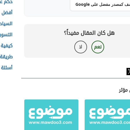
حكم ع
ف كمصدر مفضل على Google
أفضل أ
السياح
هل كان المقال مفيداً؟
التسويق
كيفية 
نعم
لا
طريقة 
أسئلة 
 مؤثر