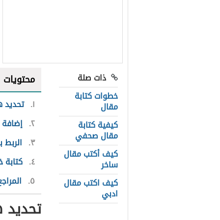
ذات صلة
محتويات
خطوات كتابة
١
تحديد ه
مقال
٢
إضافة ا
كيفية كتابة
مقال صحفي
٣
الربط ب
كيف أكتب مقال
٤
كتابة خ
ساخر
٥
المراجع
كيف اكتب مقال
ادبي
تحديد 