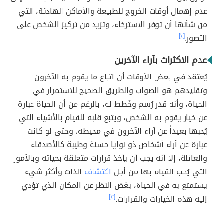
عدم إهمال أوقات الخروج للطبيعة والأماكن الهادئة، التي
من شأنها أن توفر الاسترخاء، وتزيد من تركيز الشخص على
التصور.
[٢]
عدم الاكثراث بآراء الآخرين
يُعتقد في بعض الأوقات أن اتباع ما يقوم به الآخرون
وتقليدهم هو الصواب والطريق الصحيح للاستمرار في
الحياة، وأنه قدر رُسم وخُطط له، بالرغم من أن الحياة عبارة
عن خيار يقوم به الشخص، ويتبع قلبه للقيام بالأشياء التي
يُحبها بعيداً عن آراء الآخرون في محيطه، وحتى لو كانت
عبارة عن آراء أشخاص ذو نوايا حسنة وطيبة كالأصدقاء
والعائلة، إلا أنه يجب أن يأخذ قرارات متعلقة بحياته وبالأمور
التي يُحب القيام بها من أجل
اكتشاف
الذات وأكثر شيء
يستمتع به في الحياة، بغض النظر عن المكان الذي تؤدي
إليه هذه الخيارات والقرارات.
[٣]