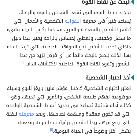
البحث عن نقاط القوة
تحديد نقاط القوة التي تُشعر الشخص بالقوة والراحة،
يُساعد كثيراً في معرفة
الهواية
الشخصية والأعمال التي
تُشعر الشخص بالسعادة والفرح، فعندما يكون القيام بشيء
ما سهل وخفيف، ويُعطي إحساس بالراحة يعتبر هذا دليل
داخلي يُجذب الشخص نحو المواهب الداخلية التي يُريد القيام
بها، لذلك يُنصح بالبحث دائماً عن أي فُرص تزيد من هذا
الشعور وتقود نقاط القوة الداخلية لاكتشاف الذات.
[١]
أخذ اختبار الشخصية
تعتبر اختبارت الشخصية كاختبار مؤشر مايرز بريغز للنوع وسيلة
موضوعية لفهم طبيعة الشخص، والأمور التي يُحبها، وهو
كذلك أداة شائعة تُساعد في تحديد أنماط الشخصية الواحدة
التي قد تكون معقدة ومبهمة لصاحبها، وبعد
معرفته
للفئة
التي يقع فيها، يبدأ الشخص برؤية نقاط قوته وضعفه
بشكل أكثر وضوحاً في الحياة اليومية.
[١]