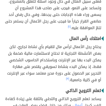
فعلى سبيل المثال في حال وجود أسئلة تتعلق بالمشروع،
وتساعد على النمو، فيجب على صاحب هذا المشروع أن
يسعى وراء هذه الإجابات حتى يجدها، وفي حال رفض أحد
صانعي القرار خياراً ما فيجب على رجل الأعمال أن يستمر حتى
تتمّ الموافقة عليه.
[٢]
امتلاك رأس المال
يحتاج رجل الأعمال لرأس مال للقيام بأي نشاط تجاريّ، لكن
بعض الأنشطة التجارية لا تحتاج لاستثمارت مالية ضخمة بل
يمكن البدء بها عبر الإنترنت وباستخدام الحاسوب الشخصي
فقط، إذ يمكن البدء بنشاط تسويقي يقتصر على مهارة
التحرير عبر الحصول على دورة محرر معتمد سواء عبر الإنترنت
أو في كلية جامعية.
[٣]
تعلم الترويج الذاتي
يساعد تعلم الترويج الذاتي والتحلي بالثقة على زيادة كفاءة
الفرد كرجل
أعمال
، وذلك من خلال قضاء بعض الوقت في