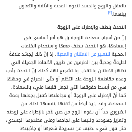
بالعقل والروح والجسد لتدوم المحبة والألفة والتعاون
بينهما.
[٣]
التحدث بلطف والإطراء على الزوجة
إنّ من أسباب سعادة الزوجة بل هو أمر أساسي في
إسعادها، هو التحدث بلطف معها واستخدام الكلمات
المحببة
للتعبير عن الامتنان والمحبة
، إذ إنّ ذلك يُجسّد علاقةً
لطيفةً ومحبةً بين الطرفين عن طريق الألفاظ الجميلة التي
تظهر الامتنان والتقدير والتشجيع لها، كذلك إنّ التحدث بأدب
وعدم مقاطعة الزوجة عند التكلم أو حتّى الصراخ في وجهها
هي من أبسط حقوقها التي تجعل قلبها مليء بالسعادة،
كما أنّ الإطراء على الزوجة أو مجاملتها كفيل بجعلها بقمة
السعادة، وقد يزيد أيضاً من ثقتها بنفسها؛ لذلك من
الضروري جداً أن يقوم الزوج من حين لآخر بالإطراء على زوجته
وتعزيز جهودها وثنيها على نجاحها وعلى مظهرها الجسدي،
مثل قول شيء لطيف عن تسريحة شعرها أو جاذبيتها