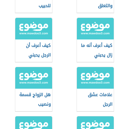
والتعلق
للحبيب
كيف أعرف أنه ما
كيف أعرف أن
زال يحبني
الرجل يحبني
بصدق
علامات عشق
هل الزواج قسمة
الرجل
ونصيب