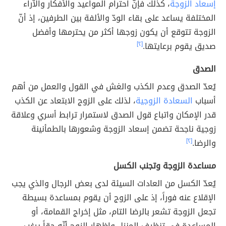
إسعاد الزوجة
، كذلك فإنّ احترام المواعيد والأفكار والآراء
المختلفة يساعد على بقاء الودّ والألفة بين الطرفين، إذ أنّ
الزوجة تتوقع أن يكون زوجها أكثر من يحترمها وأفضل
صديق يقوم برعايتها.
[٢]
الصدق
يُعدّ الصدق وعدم الكذب والغش في القول والعمل من أهم
أسباب
السعادة الزوجية
، لذلك على الزوج الابتعاد عن الكذب
قدر الإمكان واتباع قول الصدق لاستمرار ترابط أسري وعلاقة
زوجية ناجحة تضمن إسعاد الزوجة وشعورها بالطمأنينة
والرضا.
[٢]
مساعدة الزوجة وتجنب الكسل
يُعدّ الكسل من العادات السيئة لدى بعض الرجال والذي يجب
الإقلاع عنه فوراً، إذ على الزوج أن يقوم بمساعدة بسيطة
تجعل الزوجة تشعر بالرضا التام، مثل إخراج القمامة، أو
المساعدة في تنظيف المنزل وإظهار الزوج أنّه حقاً يرغب