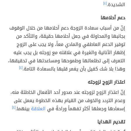
الشديدة.
[٤]
دعم أحلامها
إنّ من أسباب سعادة الزوجة دعم أحلامها من خلال الوقوف
بجانبها والمحاولة في جعل أحلامها حقيقة، والتأكد من
توفير الدعم العاطفي والمادي معاً، ولا يجب على الزوج
إظهار الأنانية والغيرة في علاقته مع زوجته بل يجب عليه
التعرف إلى تطلعاتها وطموحها ومساعدتها في تحقيقها،
وهذا بلا شك كفيل بأن يغمر قلبها بالسعادة التامة.
[٤]
اعتذار الزوج لزوجته
إنّ اعتذار الزوج لزوجته عند صدور أحد الأفعال الخاطئة منه،
وعدم التردد والخوف من القيام بهذه الخطوة يعمل على
إسعادها وجعلها أكثر تفهماً وراحةً في
العلاقة
بينهما.
[٤]
تقديم الهدايا