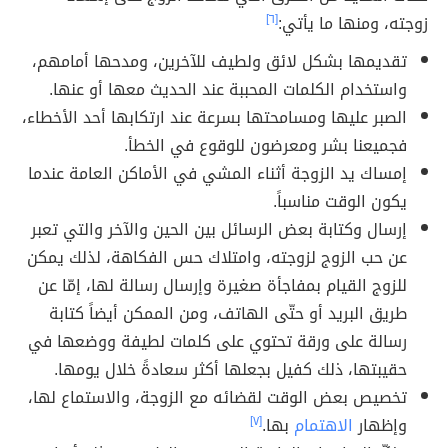
زوجته، ومنها ما يأتي:
[٦]
تقديمها بشكل لائق ولطيف للآخرين، ومدحها أمامهم،
واستخدام الكلمات المحببة عند الحديث معها أو عنها.
الصبر عليها ومسامحتها بسرعة عند ارتكابها أحد الأخطاء،
فجميعنا بشر ومعرضون للوقوع في الخطأ.
إمساك يد الزوجة أثناء المشي في الأماكن العامة عندما
يكون الوقت مناسباً.
إرسال وكتابة بعض الرسائل بين الحين والآخر والتي تعبر
عن حب الزوج لزوجته، وامتلاك حس الفكاهة، لذلك يمكن
للزوج القيام بمفاجأة صغيرة وإرسال رسالة لها، إمّا عن
طريق البريد أو حتّى الهاتف، ومن الممكن أيضاً كتابة
رسالة على ورقة تحتوي على كلمات لطيفة ووضعها في
حقيبتها، ذلك كفيل بجعلها أكثر سعادةً خلال يومها.
تخصيص بعض الوقت لقضائه مع الزوجة، والاستماع لها،
وإظهار
الاهتمام
بها.
[٧]