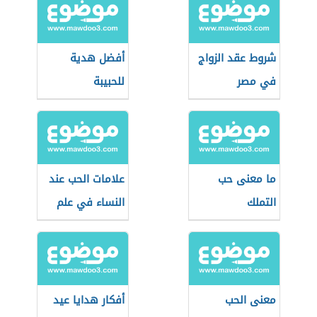
شروط عقد الزواج
أفضل هدية
في مصر
للحبيبة
ما معنى حب
علامات الحب عند
التملك
النساء في علم
النفس
معنى الحب
أفكار هدايا عيد