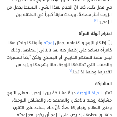
في فعل ذلك، كما أنّ القيام بهذا الشيء البسيط يجعل من
الزوجة أكثر سعادةً، ويحدث فارقاً كبيراً في العلاقة بين
الزوجين.
[٢]
احترام أنوثة المرأة
إنّ إظهار الزوج واهتمامه بجمال
زوجته
وأنوثتها واحترامها
كامرأة يساعد على إظهار حبه لها بالتالي إسعادها، وذلك
ليس فقط للمظهر الخارجي أو الجسدي ولكن أيضاً للمميزات
والصفات التي تمتلكها الزوجة، ممّا يشجعها ويزيد من
تقديرها وحبها لذاتها.
[٣]
المشاركة
تعتبر
الحياة الزوجية
حياةً مشتركةً بين الزوجين، فعلى الزوج
مشاركة زوجته بالأفكار، والمعتقدات، والمشاكل اليومية،
وحتى المهام وتجاوزها معاً؛ لأنّ ذلك يساعد على التقرب
منها وإسعادها، إذ يجب على الزوج أن يكون مع زوجته