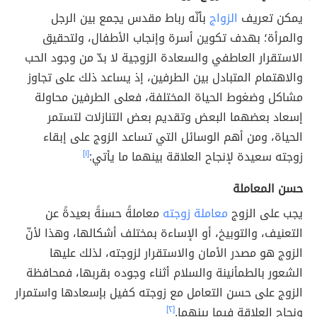
يمكن تعريف
الزواج
بأنّه رباط مقدس يجمع بين الرجل
والمرأة؛ بهدف تكوين أسرة وإنجاب الأطفال، ولتحقيق
الاستقرار العاطفي والسعادة الزوجية لا بدّ من وجود الحب
والاهتمام المتبادل بين الطرفين، إذ يساعد ذلك على تجاوز
مشاكل وضغوط الحياة المختلفة، فعلى الطرفين محاولة
إسعاد بعضهما البعض وتقديم بعض التنازلات لتستمر
الحياة، ومن أهم الوسائل التي تساعد الزوج على إبقاء
زوجته سعيدة لإنجاح العلاقة بينهما ما يأتي:
[١]
حسن المعاملة
يجب على الزوج
معاملة زوجته
معاملةً حسنةً بعيدةً عن
التعنيف، والتوبيخ، أو الإساءة بمختلف أشكالها، وهذا لأنّ
الزوج هو مصدر الأمان والاستقرار لزوجته، لذلك عليها
الشعور بالطمأنينة والسلام أثناء وجوده بقربها، فمحافظة
الزوج على حسن التعامل مع زوجته كفيل بإسعادها واستمرار
ونجاح العلاقة فيما بينهما.
[٢]