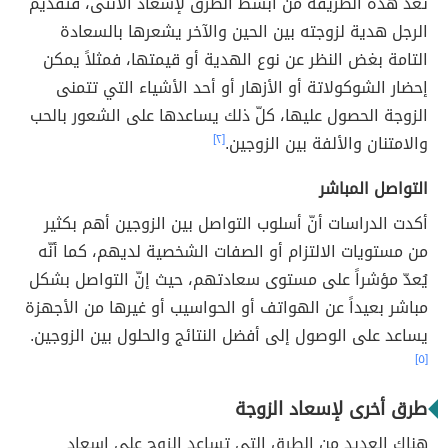
تُعدّ هذه الطريقة من أبسط الطرق لإسعاد الأنثى، فتقديم
الرجل هدية لزوجته بين الحين والآخر يشعرها بالسعادة
التامة بغض النظر عن نوع الهدية أو قيمتها، فمثلاً يمكن
إحضار الشوكولاتة أو الأزهار أو أحد الأشياء التي تتمنى
الزوجة الحصول عليها، كلّ ذلك يساعدها على الشعور بالحب
والامتنان والألفة بين الزوجين.
[٢]
التواصل المباشر
أكدت الدراسات أنّ أسلوب التواصل بين الزوجين أهم بكثير
من مستويات الالتزام أو الصفات الشخصية لديهم، كما أنّه
يُعدّ مؤشراً على مستوى سعادتهم، حيث إنّ التواصل بشكل
مباشر بعيداً عن الهواتف أو الحواسيب أو غيرها من الأجهزة
يساعد على الوصول إلى أفضل النتائج والحلول بين الزوجين.
[٥]
طرق أخرى لإسعاد الزوجة
هناك العديد من الطرق التي تساعد الزوج على إسعاد