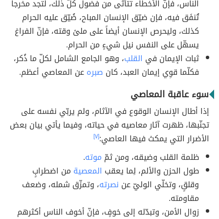
الناس، فإنّ الأخطاء تتأتّى من فضول كلّ ذلك، لتجد مخرجاً
تُنفَق فيه، فإن ضيّق الإنسان المباح، ضُيّق عليه الحرام
كذلك، وليحرص الإنسان أيضاً على ملئ وقته، فإنّ الفراغ
يسهّل على النفس نيل شيءٍ من الحرام.
ثبات الإيمان في
القلب
، وهو الجامع الشامل لكلّ ما ذُكر،
فكلّما قوِي إيمان العبد، كان
صبره
عن المعاصي أعظم.
سوء عاقبة المعاصي
إذا أطال الإنسان الوقوع في الآثام، ولم يربّي نفسه على
تجنّبها، ظهرت آثار معاصيه في حياته، وفيما يأتي بيان بعض
الأضرار التي يمكث فيها العاصي:
[٧]
ظلمة القلب وضيقه، ومن ثمّ
موته
.
طول الحزن والألم، لِما يعقب
المعصية
من اضطرابٍ
وقلقٍ، وتخلّي الوليّ عن
نصرته
، وتمزّق شمله، وضعف
مقاومته.
زوال الأمن، وتبدّله إلى خوفٍ، فإنّ أخوف الناس أكثرهم