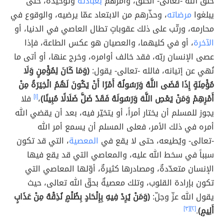
خلق الله -تعالى- الخلق، وأمرهم
بعبادته
وتوحيده، حتى
يبلغوا
مرضاته
، وحذّرهم من الابتعاد عمّا يرضيه، والوقوع في
محارمه، ورتّب على ذلك عقوباتٍ تطال العاصي في الدنيا، أو
الآخرة
، أو في كليهما، والعصيان هو عكس الطاعة، فإذا
عصى الإنسان ربّه، فقد خالف أوامره، وخرج عنها، أو أتى ما
نُهي عن إتيانه، فالله -تعالى- يقول:
(وَمَا كَانَ لِمُؤْمِنٍ وَلَا
مُؤْمِنَةٍ إِذَا قَضَى اللَّهُ وَرَسُولُهُ أَمْرًا أَنْ يَكُونَ لَهُمُ الْخِيَرَةُ مِنْ
أَمْرِهِمْ وَمَنْ يَعْصِ اللَّهَ وَرَسُولَهُ فَقَدْ ضَلَّ ضَلَالًا مُبِينًا)
،
[١]
فلا
يجوز للمسلم أن يختار أمراً، أو يتخيّر فيه، بعد أن يقضي الله
أمره في ذلك الأمر، فعلى المسلم أن يسمع أمر الله
-تعالى- ويُطيعه، حتى لا يقع في
المعصية
، التي قد تكون
سبباً في سخط الله عليه، والمعاصي التي قد يقع فيها
الإنسان متعدّدةٌ، ومصادرها كثيرةٌ، أوّلها المعاصي التي
تكون بإرادة القلوب، وتلك معصيةٌ بحقّ الله تعالى، حيث
يقول الله عزّ وجلّ:
(وَمَنْ يُرِدْ فِيهِ بِإِلْحَادٍ بِظُلْمٍ نُذِقْهُ مِنْ عَذَابٍ
أَلِيمٍ)
.
[٢]
[٣]