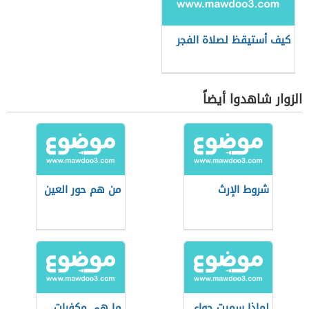
كيف أستيقظ لصلاة الفجر
الزوار شاهدوا أيضاً
شروط الإرث
من هم حور العين
لماذا سميت حواء
ما هي مكفرات