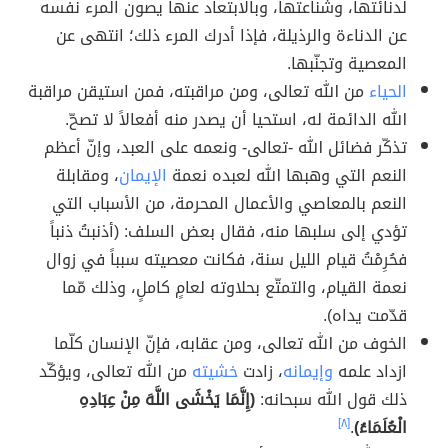
لدنائتها، وشناعتها، وبالابتعاد عنها يصون المرء نفسه
عن الدناءة والرذيلة، فإذا أدرك المرء ذلك؛ انتهى عن
المعصية وتجنّبها.
الحياء
من الله تعالى، ومن مراقبته، فمن استيقن مراقبة
الله الدائمة له، استحيا أن يصدر منه أفعالاً لا تصحّ.
تذكّر فضائل الله -تعالى- ونعمه على العبد، وإنّ أعظم
النعم التي وهبها الله لعبده نعمة
الإيمان
، ومقابلة
النعم بالمعاصي والأعمال المحرمة، من الأسباب التي
تؤدي إلى سلبها منه، فقال بعض السلف: (أذنبتُ ذنباً
فحُرِمْتُ قيام الليل سنة، فكانت معصيته سبباً في زوال
نعمة القيام، والتمتّع بحلاوته لعامٍ كاملٍ، وذلك مّما
قدّمت يداه).
الخوف من الله تعالى، ومن عقابه، فإنّ الإنسان كلّما
ازداد علمه
وإيمانه
، زادت
خشيته
من الله تعالى، ويؤكّد
ذلك قول الله سبحانه:
(إِنَّمَا يَخْشَى اللَّهَ مِنْ عِبَادِهِ
الْعُلَمَاءُ)
.
[٨]