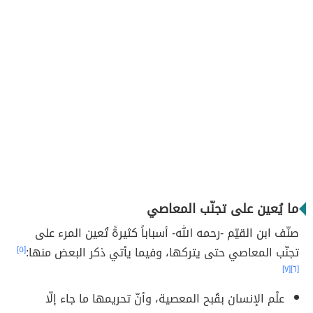
ما يُعين على تجنّب المعاصي
صنّف ابن القيّم -رحمه الله- أسباباً كثيرةً تُعين المرء على
تجنّب المعاصي حتى يتركها، وفيما يأتي ذكر البعض منها:
[٥]
[٧]
[٦]
علْم الإنسان بقُبح المعصية، وأنّ تحريمها ما جاء إلّا