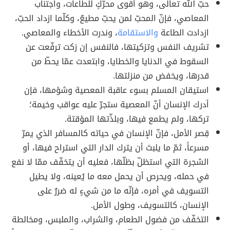
حبّ الله تعالى، وهو أقوى محرّكٍ للطاعات، واجتناب
المعاصي، فإنّ المحبّ لمن يحبّ مطيعٌ، وكلّما ازداد الحبّ،
ازدادت الطاعة
والاستقامة
، وندرت الأخطاء والمعاصي.
تشريف النفس وتزكيتها، فالنفس إن زكت ترفّعت عن
السقوط في الدنايا والخطايا، وابتعدت عمّا يحطّ من
قدرها، ويخفض من منزلتها.
استيقان المسلم بسوء عاقبة المعصية وشؤمها، فإن
أدرك الإنسان أنّ المعصية ستجرّ عليه عواقب وخيمة؛
تركها، ولم يطمع فيها، وبلذّتها المؤقتة.
قِصر الأمل، فإنّ الإنسان في حياته كالمسافر الذي يمرّ
مسرعاً، ثمّ ما يلبث أن يترك الدار التي استراح فيها، أو
الشجرة التي استظلّ بظلّها، فعليه أن يتخفّف ممّا لا نفع
في حمله، ويحرص أن يحمل معه ما يُعينه، ولا يطيل
التسويف في أمره، فإنّه ما من شيءٍ له ضررٌ على
الإنسان، كالتسويف، وطول الأمل.
التخفّف من فضول الطعام، والشراب، والملبس، ومخالطة