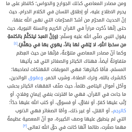
ومن مصادر المعاصي كذلك الجوارح والحواس؛ كالنظر على ما
يحرم الاطلاع عليه، أو إطلاق اللسان في الكلام الحرام، حيث
إنّ الحديث المحرّم من أشدّ المحرّمات التي نهى الله عنها،
حتى إنّها ذُكرت مراراً في القرآن الكريم والسنة النبوية، حيث
يقول النبي صلّى الله عليه وسلّم:
(وإنَّ العبدَ ليتكلَّمُ بالكلمةِ
من سخطِ اللهِ، لا يُلقي لها بالاً، يهوي بها في جهنَّمَ)
،
[٤]
وكما أنّ مصادر المعاصي متنوّعةٌ، فإنّها من حيث العِظم
متفاوتةٌ أيضاً، فهناك الكبائر والصغائر التي قد يأتيها
المسلم، فأمّا كبائرها؛ فهي الموبقات المُهلكات لصاحبها؛
كالشرك بالله، وترك الصلاة، وشرب الخمر،
وعقوق
الوالدين،
وأكل أموال اليتامى ظلماً، حيث صنّف الفقهاء الكبائر بحسْب
ما جاءت في القرآن، فهي ما اقترنت بنفي إيمانٍ وفلاحٍ، أو
رُتّب عليها كفرٌ، أو نفاقٌ، أو فسوقٌ، أو كتب الله عليها حدّاً؛
كالرجم
، أو القتل، أو غير ذلك، وأمّا الصغائر فهي الذنوب
التي لم ينطبق عليها وصف الكبيرة، مع أنّ المعصية عظيمةٌ
مهما صغُرت، طالما أنّها كانت في حقّ الله تعالى.
[٣]