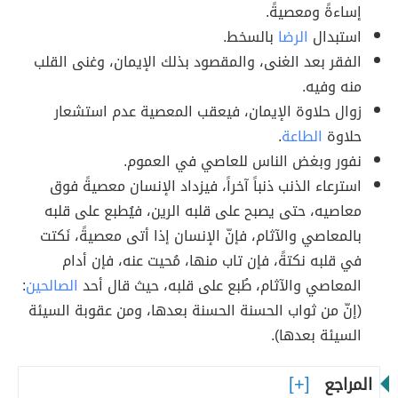
إساءةً ومعصيةً.
استبدال
الرضا
بالسخط.
الفقر بعد الغنى، والمقصود بذلك الإيمان، وغنى القلب
منه وفيه.
زوال حلاوة الإيمان، فيعقب المعصية عدم استشعار
حلاوة
الطاعة
.
نفور وبغض الناس للعاصي في العموم.
استرعاء الذنب ذنباً آخراً، فيزداد الإنسان معصيةً فوق
معاصيه، حتى يصبح على قلبه الرين، فيُطبع على قلبه
بالمعاصي والآثام، فإنّ الإنسان إذا أتى معصيةً، نَكتت
في قلبه نكتةً، فإن تاب منها، مُحيت عنه، فإن أدام
المعاصي والآثام، طُبع على قلبه، حيث قال أحد
الصالحين
:
(إنّ من ثواب الحسنة الحسنة بعدها، ومن عقوبة السيئة
السيئة بعدها).
المراجع