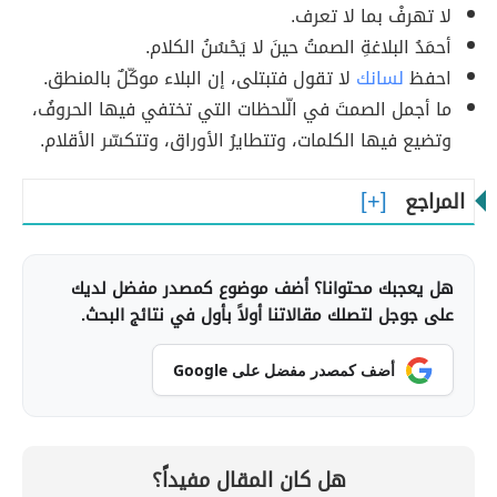
لا تهرفْ بما لا تعرف.
أحمَدُ البلاغةِ الصمتُ حينَ لا يَحْسُنُ الكلام.
احفظ
لسانك
لا تقول فتبتلى، إن البلاء موكّلٌ بالمنطق.
ما أجمل الصمتَ في الّلحظات التي تختفي فيها الحروفُ،
وتضيع فيها الكلمات، وتتطايرُ الأوراق، وتتكسّر الأقلام.
المراجع
هل يعجبك محتوانا؟ أضف موضوع كمصدر مفضل لديك
على جوجل لتصلك مقالاتنا أولاً بأول في نتائج البحث.
أضف كمصدر مفضل على Google
هل كان المقال مفيداً؟