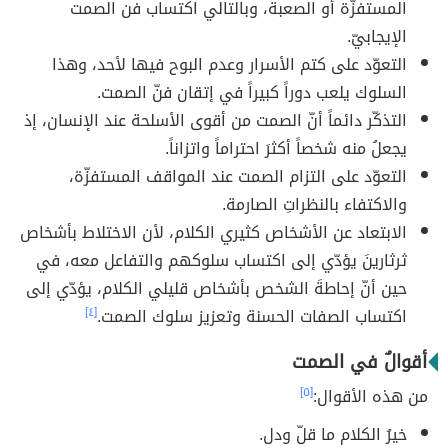
المستفزّة أو الصعبة، وبالتالي اكتساب فن الصمت
الإيجابيّ.
التعوّد على كتم الأسرار وعدم البوح فيها لأحد، وهذا
السلوك يلعب دوراً كبيراً في إتقان فنّ الصمت.
التذكّر دائماً أنّ الصمت من أقوى الأسلحة عند الإنسان، إذ
يجعلُ منه شخصاً أكثرَ احتراماً واتزاناً.
التعوّد على التزام الصمت عند المواقف المستفزّة،
والاكتفاء بالنظراتِ الصارمة.
الابتعاد عن الأشخاص كثيري الكلام، لأن الاختلاط بأشخاص
ثرثارينَ يؤدّي إلى اكتساب سلوكهم والتفاعل معه، في
حين أنّ إحاطةَ الشخص بأشخاص قليلي الكلام، يؤدّي إلى
اكتساب الصفات الحسنة وتعزيز سلوك الصمت.
[٤]
أقوالٌ في الصمت
من هذه الأقوال:
[٥]
خيرُ الكلام ما قلّ ودل.