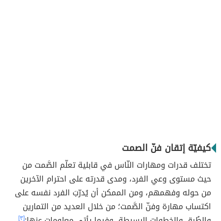
كيفيّة إتقان فنّ الصمت
تختلف قدرات ومهارات النّاس في قابلية تعلّم الصَّمت من
حيث مستوى وعي الفرد، ومدى قدرته على احترام الآخرين
من حوله وفهمهم، ومن الممكن أن يُدرّبَ الفرد نفسه على
اكتساب مهارة وفنّ الصَّمت؛ من خلال العديد من التمارين
والطُرق والخطوات البسيطة، وفيما يأتي معلومات عنها:
[٣]