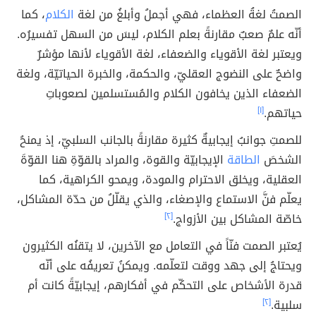
الصمتُ لغةُ العظماء، فهي أجملُ وأبلغُ من لغة
الكلام
، كما
أنّه علمٌ صعبٌ مقارنةً بعلم الكلام، ليسَ من السهل تفسيرُه.
ويعتبر لغة الأقوياء والضعفاء، لغة الأقوياء لأنها مؤشرٌ
واضحٌ على النضوج العقليّ، والحكمة، والخبرة الحياتيّة، ولغة
الضعفاء الذين يخافون الكلام والمُستسلمين لصعوباتِ
حياتهم.
[١]
للصمتِ جوانبُ إيجابيةٌ كثيرة مقارنةً بالجانب السلبيّ، إذ يمنحُ
الشخصَ
الطاقة
الإيجابيّة والقوة، والمراد بالقوّةِ هنا القوّةَ
العقلية، ويخلق الاحترام والمودة، ويمحو الكراهية، كما
يعلّم فنَّ الاستماع والإصغاء، والذي يقلّلُ من حدّة المشاكل،
خاصّة المشاكل بين الأزواج.
[٢]
يُعتبر الصمت فنّاً في التعامل مع الآخرين، لا يتقنُه الكثيرون
ويحتاجُ إلى جهد ووقت لتعلّمه. ويمكنُ تعريفُه على أنّه
قدرة الأشخاص على التحكّم في أفكارهم، إيجابيّةً كانت أم
سلبية.
[٢]