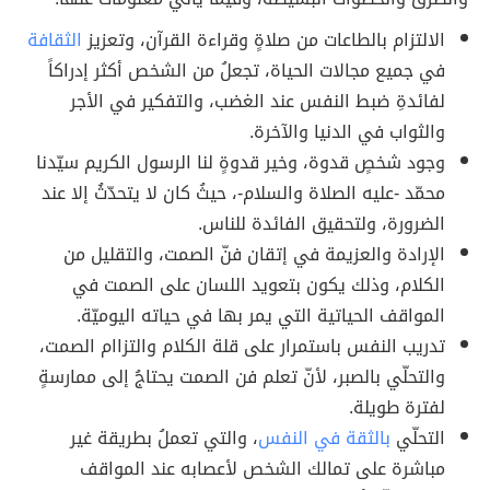
الالتزام بالطاعات من صلاةٍ وقراءة القرآن، وتعزيز
الثقافة
في جميع مجالات الحياة، تجعلُ من الشخص أكثر إدراكاً
لفائدةِ ضبط النفس عند الغضب، والتفكير في الأجر
والثواب في الدنيا والآخرة.
وجود شخصٍ قدوة، وخير قدوةٍ لنا الرسول الكريم سيّدنا
محمّد -عليه الصلاة والسلام-، حيثُ كان لا يتحدّثُ إلا عند
الضرورة، ولتحقيق الفائدة للناس.
الإرادة والعزيمة في إتقان فنّ الصمت، والتقليل من
الكلام، وذلك يكون بتعويد اللسان على الصمت في
المواقف الحياتية التي يمر بها في حياته اليوميّة.
تدريب النفس باستمرار على قلة الكلام والتزاام الصمت،
والتحلّي بالصبر، لأنّ تعلم فن الصمت يحتاجُ إلى ممارسةٍ
لفترة طويلة.
التحلّي
بالثقة في النفس
، والتي تعملُ بطريقة غير
مباشرة على تمالك الشخص لأعصابه عند المواقف