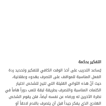
التفكير بحكمة
يُساعد التدريب على أخذ الوقت الكافي للتفكير وتحديد ردة
الفعل المناسبة للمواقف على التصرف بهدوء وعقلانية،
حيث أنّ هذه الثواني القليلة التي تتيح للشخص اختيار
الكلمات المناسبة والتصرف بطريقة لبقة تلعب دوراً هاماً في
نظرة الآخرين له ورضاه عن نفسه أيضاً، فلن يقوم الشخص
الهادئ الذي يفكر جيداً قبل أن يتصرف بالندم لاحقاً أو