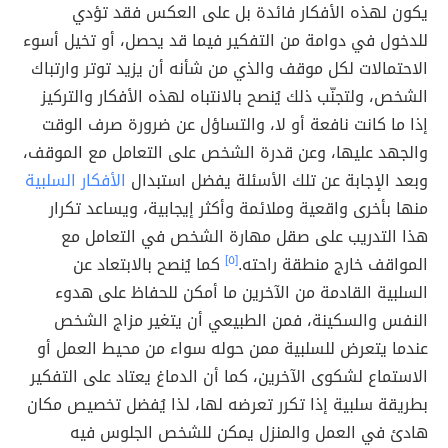
يكون لهذه الأفكار فائدة بل على العكس فقد تؤدي
للدخول في دوامة من التفكير فيما قد يحصل، أو تخيل أسوء
الاحتمالات لكل موقف والذي من شأنه أن يزيد توتر وارتباك
الشخص، ولتجنّب ذلك يُنصح بالانتباه لهذه الأفكار والتركيز
إذا ما كانت نافعة أو لا، والتساؤل عن ضرورة صرف الوقت
والجهد عليها، وعن قدرة الشخص على التعامل مع الموقف،
وبعد الإجابة عن تلك الأسئلة يفضل استبدال
الأفكار السلبية
منها بأخرى واقعية وملائمة وأكثر إيجابية، ويساعد تكرار
هذا التدريب على صقل مهارة الشخص في التعامل مع
المواقف خارج منطقة راحته.
[٥]
كما يُنصح بالابتعاد عن
السلبية القادمة من الآخرين ما أمكن للحفاظ على هدوء
النفس والسكينة، فمن الطبيعي أن يتغير مزاج الشخص
عندما يتعرض للسلبية ممن حوله سواء من محيط العمل أو
الاستماع لشكوى الآخرين، كما أن الدماغ يعتاد على التفكير
بطريقة سلبية إذا تكرر تعرضه لها، لذا يُفضل تخصيص مكان
هادئ في العمل والمنزل يمكن للشخص الجلوس فيه