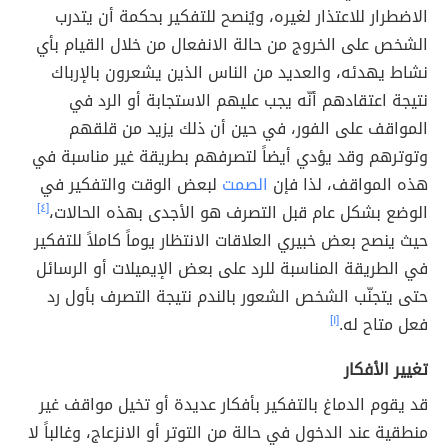
الاضطرار للاعتذار لغيره، ويُنصح للتفكير بحكمة أن يتدرب
الشخص على الخروج من حالة الانفعال من خلال القيام بأي
نشاط يهدئه، والعديد من الناس الذين يشعرون بالإرباك
نتيجة اعتقادهم أنّه يجب عليهم الاستجابة أو الرد في
المواقف على الفور، في حين أن ذلك يزيد من قلقهم
وتوترهم وقد يؤدي أيضاً لتصرفهم بطريقة غير مناسبة في
هذه المواقف، لذا فإن
الصمت
لبعض الوقت والتفكير في
الوضع بشكل عام قبل التصرف هو الأجدى بهذه الحالات،
[٤]
حيث ينصح بعض خبيري العلاقات الانتظار يوماً كاملاً للتفكير
في الطريقة المناسبة للرد على بعض الإيميلات أو الرسائل
حتى يتجنّب الشخص الشعور بالندم نتيجة التصرف بأول رد
فعل متاح له.
[١]
تغيير الأفكار
قد يقوم الدماغ بالتفكير بأفكار عديدة أو تخيل مواقف غير
منطقية عند الدخول في حالة من التوتر أو الانزعاج، وغالباً لا