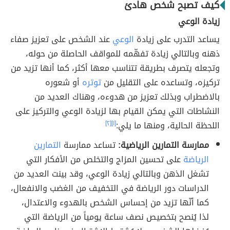
كيف تصبح شخص هادئ
زيادة الوعي
يساعد التدرب على زيادة
الوعي
عند الشخص على تعزيز صفاء
ذهنه وبالتالي زيادة تفهّمه للمواقف الحاصلة من حوله،
وتجعله يتصرف بطريقة تتناسب معها أكثر، كما أنها تزيد من
تركيزه، وتساعده على التقليل من
توتره
أو شعوره
بالاضطراب وبذلك تعزيز من هدوءه، وهناك العديد من
النشاطات التي يمكن القيام بها لزيادة الوعي والتركيز على
اللحظة الحالية، ومنها ما يلي:
[١]
[٢]
ممارسة التمارين الرياضية:
تساعد ممارسة
التمارين
الرياضة
على تحسين المزاج والتخلص من الأفكار التي
تشغل الذهن وبالتالي زيادة الوعي، وقد بينت العديد من
الدراسات دور الرياضة في التخفيف من الغضب والانفعال،
كما أنّها تزيد من إحساس الشخص بالهدوء والاعتدال،
لذا يُنصح بتخصيص نصف ساعة يومياً من الرياضة التي