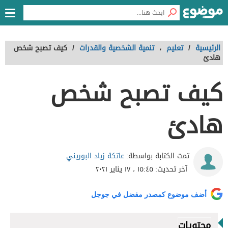
الرئيسية
/
تعليم
،
تنمية الشخصية والقدرات
/
كيف تصبح شخص
هادئ
كيف تصبح شخص
هادئ
عاتكة زياد البوريني
تمت الكتابة بواسطة:
آخر تحديث:
١٥:٤٥ ، ١٧ يناير ٢٠٢١
أضف موضوع كمصدر مفضل في جوجل
محتويات