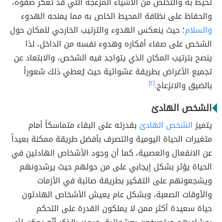
تحيط به والتخلص من الأشياء المزعجة التي قد تعكر صفوه،
والحفاظ على نظافة المحيط الخاص به مما يمنحه الهدوء
والسلام
؛ حيث ينعكس الهدوء والترتيب الخارجي للمكان حول
الشخص على صفاء أفكاره وهدوء نفسه من الداخل، لذا
ينصح بترتيب المكان الذي يتواجد فيه الشخص، والابتعاد عن
تجميع الأغراض بطريقة عشوائية حيث يُعطي ذلك شعوراً
بالضيق والانزعاج.
[٢]
الشخص الهادئ
يتميز
الشخص الهادئ
بقدرته على البقاء متماسكاً أمام
متغيرات الحياة اليومية والتصرف بأفضل طريقة ممكنة بعيداً
عن الانفعال والعصبية، كما أن وجود الأشخاص الهادئين في
الحياة يؤثر بشكل إيجابي على من حولهم حيث يرشدونهم
ويشجعونهم على التفكير بطريقة صائبة في الأزمات
والأوقات الصعبة، وبشكل عام يعيش الأشخاص الهادئون
حياة سعيدة أكثر ممن لا يملكون القدرة على التحكم