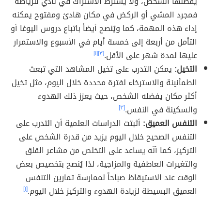
يُفضلها الشخص، ولا يُشترط الاشتراك في نادي للرياضة
فمجرد المشي أو الركض في مكان هادئ ومفتوح يمكنه
إداء هذه المهمة، كما ويُنصح أيضاً باتباع دروس اليوغا أو
التأمل من أربعة إلى خمسة أيام في الأسبوع والاستمرار
عليها لمدة شهر على الأقل.
[٣]
[١]
التخيل:
يمكن التدرب على تخيل المشاهد التي تبعث
الطمأنينة والاسترخاء لفترة محددة خلال اليوم، مثل تخيل
أكثر مكان يفضله الشخص، حيث يعزز ذلك الهدوء
والسكينة في النفس.
[٣]
التنفس العميق:
أثبتت الدراسات العلمية أن التدرب على
التنفس الصحيح خلال اليوم يزيد من قدرة الشخص على
التركيز، كما أنّه يساعد على التخلص من مشاعر القلق
والتغيرات العاطفية والمزاجية، لذا يُنصح بتخصيص بعض
الوقت عند الاستيقاظ صباحاً لممارسة تمارين التنفس
العميق البسيطة لزيادة الهدوء والتركيز خلال اليوم.
[١]