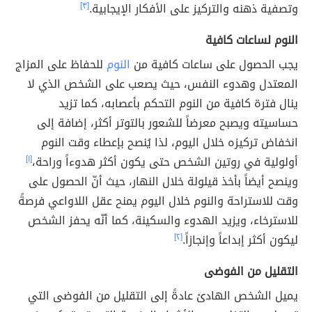
وتصفية ذهنه والتركيز على الأفكار الإيجابية.
[٣]
النوم لساعات كافية
يجب الحصول على ساعات كافية من
النوم
للحفاظ على المزاج
المعتدل وهدوء النفس، حيث يصعب على الشخص الذي لا
ينال فترة كافية من النوم التحكم بأعصابه، كما تزيد
حساسيته ويصبح معرضاً للشعور بالتوتر أكثر، إضافة إلى
انخفاض تركيزه خلال اليوم، لذا يُنصح بإعطاء وقت النوم
أولولية في روتين الشخص حتى يكون أكثر هدوءاً وراحة،
[١]
وينصح أيضاً بأخذ قيلولة خلال النهار، حيث أنّ الحصول على
وقت للاستراحة والنوم خلال اليوم يمنح عقل اللاواعي فرصةً
للاسترخاء، ويزيد الهدوء والسكينة، كما أنّه يحفز الشخص
ليكون أكثر إبداعاً وإنجازاً.
[٢]
التقليل من الفوضى
يميل الشخص الهادئ عادةً إلى التقليل من الفوضى التي