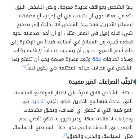
يمرّ الشخص بمواقف عديدة محرجة، ولكن الشخص اللبق
يتعامل معها دون أن يتسبب في أي إحراج، أو مضايقة
لمشاعر الآخرين، فقد يجد الشخص أنه بحاجة إلى تصحيح
شيء قاله زميل في العمل مثلاً ، أو أن أحد أصدقائه لديه
قطعة كبيرة من السبانخ في أسنانه، فبدلاً من الإشارة إلى
ذلك أمام الجميع، يحاول أن ينسحب به جانباً لإعلامه بذلك،
وهذه تصرفات
لبقة
وتعد مهارة مهمة يجب أن تتمتع بها
الشخص في مجالات حياته المختلفة كي يكون لبقاً.
[٢]
تَجَنُّب الصراعات الغير مفيدة
يمتلك الشخص اللبق قدرةً على اختيار المواضيع المناسبة
التي يتحدث فيها مع الآخرين، فهو يَتَجَنب
الحديث
في
المواضيع التي لا تحقق أي أهداف، وتخلق مشاحنات
وصراعات لا فائدة منها، وغير ضرورية، فهو يُفَضل عدم
الخوض في النقاشات التي تدور حول المواضيع الحساسة،
مثل: السياسة، والدين، والعرق.
[٣]