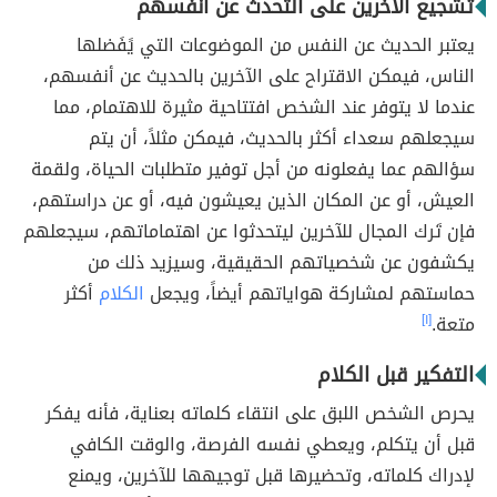
تشجيع الآخرين على التحدث عن أنفسهم
يعتبر الحديث عن النفس من الموضوعات التي يًفَضلها
الناس، فيمكن الاقتراح على الآخرين بالحديث عن أنفسهم،
عندما لا يتوفر عند الشخص افتتاحية مثيرة للاهتمام، مما
سيجعلهم سعداء أكثر بالحديث، فيمكن مثلاً، أن يتم
سؤالهم عما يفعلونه من أجل توفير متطلبات الحياة، ولقمة
العيش، أو عن المكان الذين يعيشون فيه، أو عن دراستهم،
فإن تَرك المجال للآخرين ليتحدثوا عن اهتماماتهم، سيجعلهم
يكشفون عن شخصياتهم الحقيقية، وسيزيد ذلك من
حماستهم لمشاركة هواياتهم أيضاً، ويجعل
الكلام
أكثر
متعة.
[١]
التفكير قبل الكلام
يحرص الشخص اللبق على انتقاء كلماته بعناية، فأنه يفكر
قبل أن يتكلم، ويعطي نفسه الفرصة، والوقت الكافي
لإدراك كلماته، وتحضيرها قبل توجيهها للآخرين، ويمنع