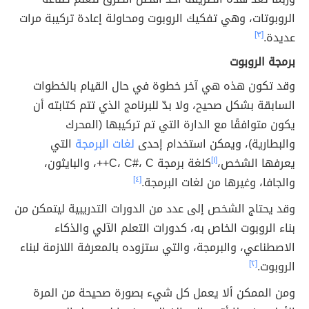
الروبوتات، وهي تفكيك الروبوت ومحاولة إعادة تركيبة مرات
عديدة.
[٣]
برمجة الروبوت
وقد تكون هذه هي آخر خطوة في حال القيام بالخطوات
السابقة بشكل صحيح، ولا بدّ للبرنامج الذي تتم كتابته أن
يكون متوافقًا مع الدارة التي تم تركيبها (المحرك
والبطارية)، ويمكن استخدام إحدى
لغات البرمجة
التي
يعرفها الشخص،
[١]
كلغة برمجة C، C#، C++، والبايثون،
والجافا، وغيرها من لغات البرمجة.
[٤]
وقد يحتاج الشخص إلى عدد من الدورات التدريبية ليتمكن من
بناء الروبوت الخاص به، كدورات التعلم الآلي والذكاء
الاصطناعي، والبرمجة، والتي ستزوده بالمعرفة اللازمة لبناء
الروبوت.
[٢]
ومن الممكن ألا يعمل كل شيء بصورة صحيحة من المرة