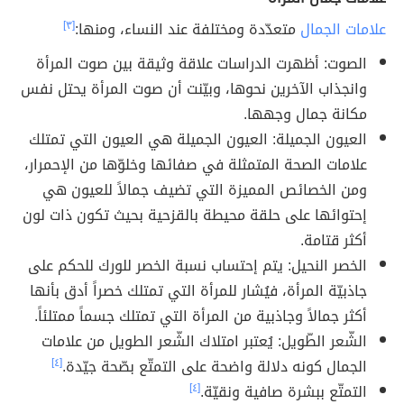
علامات الجمال
متعدّدة ومختلفة عند النساء، ومنها:
[٣]
الصوت: أظهرت الدراسات علاقة وثيقة بين صوت المرأة
وانجذاب الآخرين نحوها، وبيّنت أن صوت المرأة يحتل نفس
مكانة جمال وجهها.
العيون الجميلة: العيون الجميلة هي العيون التي تمتلك
علامات الصحة المتمثلة في صفائها وخلوّها من الإحمرار،
ومن الخصائص المميزة التي تضيف جمالاً للعيون هي
إحتوائها على حلقة محيطة بالقزحية بحيث تكون ذات لون
أكثر قتامة.
الخصر النحيل: يتم إحتساب نسبة الخصر للورك للحكم على
جاذبيّة المرأة، فيُشار للمرأة التي تمتلك خصراً أدق بأنها
أكثر جمالاً وجاذبية من المرأة التي تمتلك جسماً ممتلئاً.
الشّعر الطّويل: يُعتبر امتلاك الشّعر الطويل من علامات
الجمال كونه دلالة واضحة على التمتّع بصّحة جيّدة.
[٤]
التمتّع ببشرة صافية ونقيّة.
[٤]