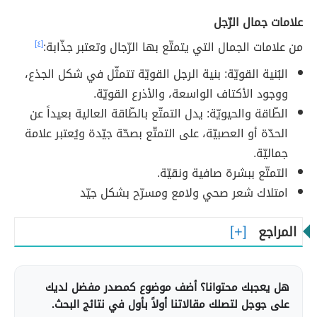
علامات جمال الرّجل
من علامات الجمال التي يتمتّع بها الرّجال وتعتبر جذّابة:
[٤]
البُنية القويّة: بنية الرجل القويّة تتمثّل في شكل الجذع،
ووجود الأكتاف الواسعة، والأذرع القويّة.
الطّاقة والحيويّة: يدل التمتّع بالطّاقة العالية بعيداً عن
الحدّة أو العصبيّة، على التمتّع بصحّة جيّدة ويُعتبر علامة
جماليّة.
التمتّع ببشرة صافية ونقيّة.
امتلاك شعر صحي ولامع ومسرّح بشكل جيّد
المراجع
هل يعجبك محتوانا؟ أضف موضوع كمصدر مفضل لديك
على جوجل لتصلك مقالاتنا أولاً بأول في نتائج البحث.