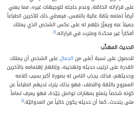
على قراراته الخاصّة، وعدم حاجته لتوجيهات غيره، مما يعني
أيضاً تمتعه بثقة عالية بالنفس، فيعطي ذلك للآخرين انطباعاً
جميلاً عنه ويعزّز حبّهم له على عكس الشخص الذي يمتلك
أفكاراً غير محدّدة ومتردد في قراراته.
[١]
الحديث المهذّب
للحصول على نسبة أعلى من
الجمال
على الشخص أن يمتلك
القدرة على ترتيب حديثه وتهذيبه، وإظهار إهتمامه بالآخرين
وحديثهم، فذلك يجذب الناس له بصورة أكبر بسبب كلامه
الممزوج بالثقة واللطف، فهو بذلك يترك لديهم انطباعاً عن
كونه شخصاً يتمتع بمهارات تواصل جيّدة، فهو يعرف تماماً
متى يتحدث، كما أن حديثه يكون خالياً من العدوانيّة.
[١]