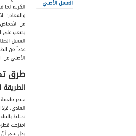
العسل الأصلي
الكريم لما ف
والمعادن ال
من الأحماض ال
يصعب على ال
العسل الصناع
عدداً من الط
الأصلي عن 
طرق تمي
الطريقة ا
نحضر ملعقة 
العادي، فإذ
تختلط بالماء
امتزجت قطرة
يدل على أنّ