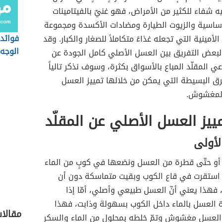
يه شفاء للكثير من الأمراض، فهو غنيٌ بالفيتامينات
أساسية والزيوت الطيارة ومضادات الأكسدة ومجموعة
فوائد
أمينية التي تجعله غذاءً متكاملاً للصغار والكبار. وقد
الوجه
بعض التفريق بين العسل الأصلي كامل الجودة عن
ي المقلّد المباع بالأسواق بكثرة، وسوف نذكر تالياً
رق البسيطة التي يمكن من خلالها تمييز العسل
المغشوش.
يز العسل الأصلي عن المقلّد
لأولى
أو حتّى قطرة من العسل ونضعها في كوبٍ من الماء
ا استقرت في قاع الكوب وبقيت متماسكة دون أن
، فهذا يعني أنّ العسل طبيعي وأصلي، أمّا إذا
 العسل بالماء داخل الكوب بسهولة وذابت، فهذا
مقالا
 العسل مغشوش وتمّ خلطه بمحلول من الماء والسكر