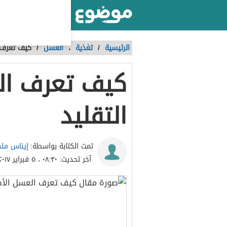
أكبر موقع عربي بالعالم
الرئيسية
/
تغذية
،
العسل
/
كيف تعرف 
كيف تعرف ال
التقليد
إيناس مل
تمت الكتابة بواسطة:
آخر تحديث:
٠٨:٣٠ ، ٥ فبراير ٢٠١٧