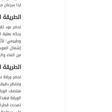
لذا سرعان ما
الطريقة ال
نحضر عود ثق
بحكه بعلبة ا
وطبيعي؛ لأنّ
إشعال العود
من الماء وال
الطريقة ال
نحضر ورقة نش
وننتظر دقيق
منتصف الورق
الورقة فهذا
تمددت قطرة 
على سطحها ف