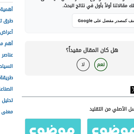
 مقالاتنا أولاً بأول في نتائج البحث.
أهمية 
طرق تح
ف كمصدر مفضل على Google
أعراض 
أهم مح
هل كان المقال مفيداً؟
عناصر 
نعم
لا
السياح
طريقة 
الصناعة
تحليل 
ل الأصلي من التقليد
معنى 