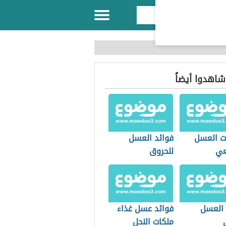
 شاهدوا أيضاً
ت العسل
فوائد العسل
عي
للحروق
 العسل
فوائد عسل غذاء
ملكات النحل