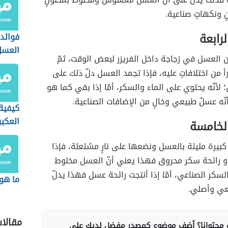
 ونكهاتٍ صناعية.
لرابعة
فوائد 
العسل
 العسل في زجاجة داخل الفريزر لبعض الوقت، ثمّ
أ من اختلافاتٍ عليه، فإذا تجمد العسل دلّ ذلك على
 لأنّه يحتوي على الماء والسكر، أمّا إذا بقي كما هو
ّه عسلٌ طبيعي وخالٍ من الإضافات الصناعية.
كيفية
العكبر
الخامسة
بيرة مليئة بالعسل ونضعها على نارٍ مشتعلة، فإذا
 أو رائحة سكر محروق فهذا يعني أنّ العسل مخلوط
ر الصناعي، أمّا إذا أنتجت رائحة عسل فهذا يدلّ
ما هو
يعي وأصلي.
مقالا
محتوانا؟ أضف موضوع كمصدر مفضل لديك على