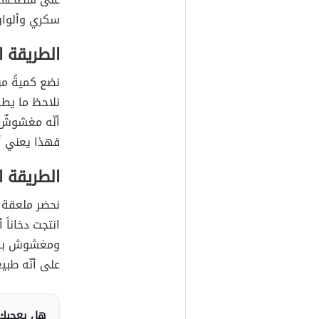
سكري وألوانٍ
الطريقة ا
نضع كميةً من
نلاحظ ما يطر
أنّه مغشوشٌ؛
فهذا يعني أن
الطريقة 
نحضر ملعقة ك
انتجت دخاناً
ومغشوش بالسك
على أنّه طب
هل يعجبك 