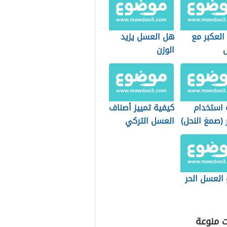
العكبر مع
هل العسل يزيد
الوزن
 استخدام
كيفية تمييز أصناف
 (صمغ النحل)
العسل التركي
 العسل الحر
ت منوعة