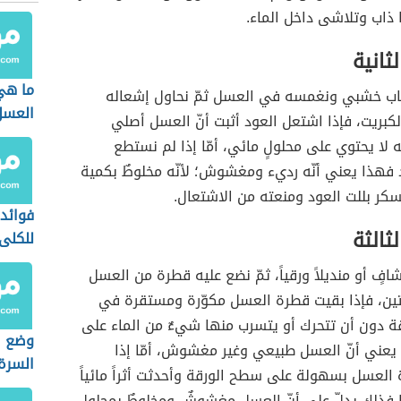
 ذاب وتلاشى داخل الماء.
ثانية
ما هي
اب خشبي ونغمسه في العسل ثمّ نحاول إشعاله
العسل
لكبريت، فإذا اشتعل العود أثبت أنّ العسل أصلي
ه لا يحتوي على محلولٍ مائي، أمّا إذا لم نستطع
 فهذا يعني أنّه رديء ومغشوش؛ لأنّه مخلوطٌ بكمية
سكر بللت العود ومنعته من الاشتعال.
فوائد
ثالثة
للكلى
افٍ أو منديلاً ورقياً، ثمّ نضع عليه قطرة من العسل
تين، فإذا بقيت قطرة العسل مكوّرة ومستقرة في
ة دون أن تتحرك أو يتسرب منها شيءٌ من الماء على
وضع ا
 يعني أنّ العسل طبيعي وغير مغشوش، أمّا إذا
السرة
العسل بسهولة على سطح الورقة وأحدثت أثراً مائياً
ذلك يدلّ على أنّ العسل مغشوشٌ ومخلوطٌ بمحلولٍ