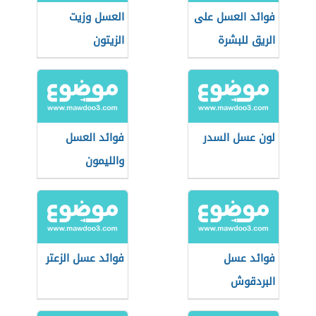
فوائد العسل على
العسل وزيت
الريق للبشرة
الزيتون
لون عسل السدر
فوائد العسل
والليمون
فوائد عسل
فوائد عسل الزعتر
البردقوش