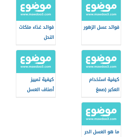
فوائد عسل الزهور
فوائد غذاء ملكات
النحل
كيفية استخدام
كيفية تمييز
العكبر (صمغ
أصناف العسل
النحل)
التركي
ما هو العسل الحر